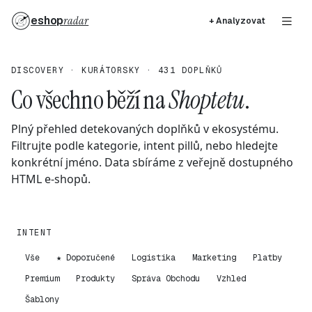
eshop
radar
+ Analyzovat
DISCOVERY · KURÁTORSKY · 431 DOPLŇKŮ
Co všechno běží na
Shoptetu
.
Plný přehled detekovaných doplňků v ekosystému.
Filtrujte podle kategorie, intent pillů, nebo hledejte
konkrétní jméno. Data sbíráme z veřejně dostupného
HTML e-shopů.
INTENT
Vše
★ Doporučené
Logistika
Marketing
Platby
Premium
Produkty
Správa Obchodu
Vzhled
Šablony