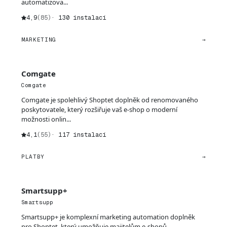
automatizova...
4,9
(85)
· 130 instalací
MARKETING
→
Comgate
Comgate
Comgate je spolehlivý Shoptet doplněk od renomovaného
poskytovatele, který rozšiřuje vaš e-shop o moderní
možnosti onlin...
4,1
(55)
· 117 instalací
PLATBY
→
Smartsupp+
Smartsupp
Smartsupp+ je komplexní marketing automation doplněk
pro Shoptet, který umožňuje majitelům e-shopů