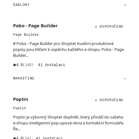
ŠABLONY
→
Pobo - Page Builder
★ DOPORUČENO
Page Builder
# Pobo - Page Builder pro Shoptet Kvalitní produktové
popisy jsou klíčem k úspěchu každého e-shopu. Pobo - Page
Builder...
4,9
(145)
· 41 instalací
MARKETING
→
Poptin
★ DOPORUČENO
Poptin
Poptin je výkonný Shoptet doplněk, který přináší do vašeho
e-shopu inteligentní pop-upová okna a kontaktní formuláře.
Ře...
4,8
(54)
· 41 instalací