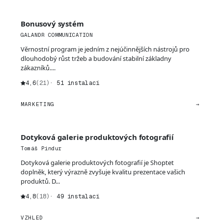
Bonusový systém
GALANDR COMMUNICATION
Věrnostní program je jedním z nejúčinnějších nástrojů pro
dlouhodobý růst tržeb a budování stabilní základny
zákazníků....
4,6
(21)
· 51 instalací
MARKETING
→
Dotyková galerie produktových fotografií
Tomáš Pindur
Dotyková galerie produktových fotografií je Shoptet
doplněk, který výrazně zvyšuje kvalitu prezentace vašich
produktů. D...
4,8
(18)
· 49 instalací
VZHLED
→