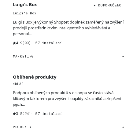
Luigi's Box
★ DOPORUČENO
Luigi's Box
Luigi's Box je výkonný Shoptet doplněk zaměřený na zvýšení
prodejů prostřednictvím inteligentního vyhledávání a
personal...
4,9
(99)
· 57 instalací
MARKETING
→
Oblíbené produkty
dkLAB
Podpora oblíbených produktů v e-shopu se často stává
klíčovým faktorem pro zvýšení loajality zákazníků a zlepšení
jejich...
3,8
(24)
· 57 instalací
PRODUKTY
→