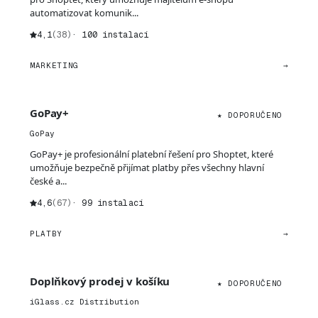
automatizovat komunik...
4,1
(38)
· 100 instalací
MARKETING
→
GoPay+
★ DOPORUČENO
GoPay
GoPay+ je profesionální platební řešení pro Shoptet, které
umožňuje bezpečně přijímat platby přes všechny hlavní
české a...
4,6
(67)
· 99 instalací
PLATBY
→
Doplňkový prodej v košíku
★ DOPORUČENO
iGlass.cz Distribution