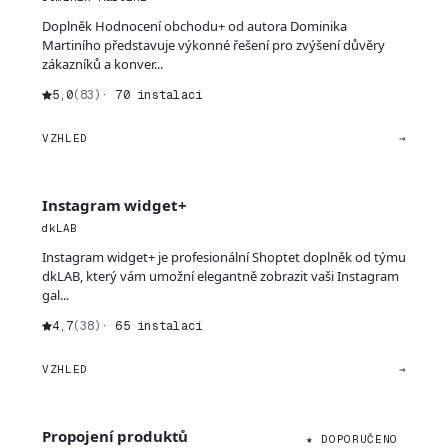
Doplněk Hodnocení obchodu+ od autora Dominika
Martiního představuje výkonné řešení pro zvýšení důvěry
zákazníků a konver...
5,0
(83)
· 70 instalací
VZHLED
→
Instagram widget+
dkLAB
Instagram widget+ je profesionální Shoptet doplněk od týmu
dkLAB, který vám umožní elegantně zobrazit vaši Instagram
gal...
4,7
(38)
· 65 instalací
VZHLED
→
Propojení produktů
★ DOPORUČENO