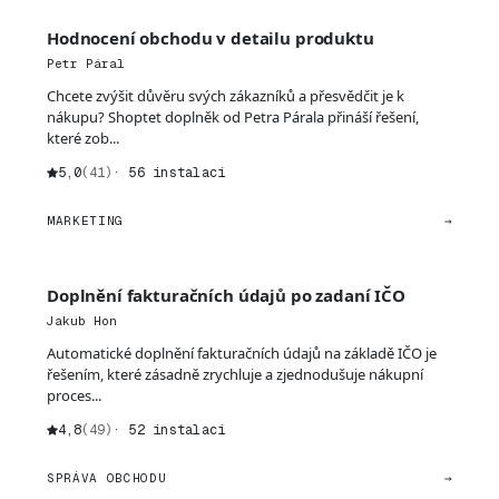
Hodnocení obchodu v detailu produktu
Petr Páral
Chcete zvýšit důvěru svých zákazníků a přesvědčit je k
nákupu? Shoptet doplněk od Petra Párala přináší řešení,
které zob...
5,0
(41)
· 56 instalací
MARKETING
→
Doplnění fakturačních údajů po zadaní IČO
Jakub Hon
Automatické doplnění fakturačních údajů na základě IČO je
řešením, které zásadně zrychluje a zjednodušuje nákupní
proces...
4,8
(49)
· 52 instalací
SPRÁVA OBCHODU
→