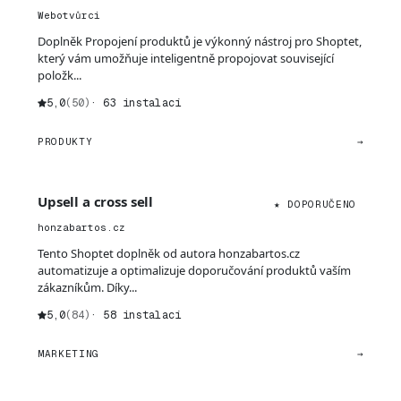
Webotvůrci
Doplněk Propojení produktů je výkonný nástroj pro Shoptet,
který vám umožňuje inteligentně propojovat související
položk...
5,0
(50)
· 63 instalací
PRODUKTY
→
Upsell a cross sell
★ DOPORUČENO
honzabartos.cz
Tento Shoptet doplněk od autora honzabartos.cz
automatizuje a optimalizuje doporučování produktů vaším
zákazníkům. Díky...
5,0
(84)
· 58 instalací
MARKETING
→