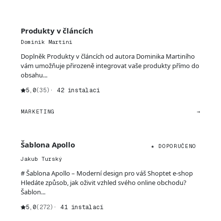
Produkty v článcích
Dominik Martini
Doplněk Produkty v článcích od autora Dominika Martiního
vám umožňuje přirozeně integrovat vaše produkty přímo do
obsahu...
5,0
(35)
· 42 instalací
MARKETING
→
Šablona Apollo
★ DOPORUČENO
Jakub Turský
# Šablona Apollo – Moderní design pro váš Shoptet e-shop
Hledáte způsob, jak oživit vzhled svého online obchodu?
Šablon...
5,0
(272)
· 41 instalací