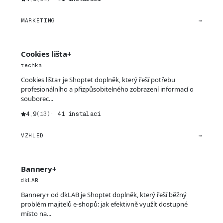
MARKETING
→
Cookies lišta+
techka
Cookies lišta+ je Shoptet doplněk, který řeší potřebu
profesionálního a přizpůsobitelného zobrazení informací o
souborec...
4,9
(13)
· 41 instalací
VZHLED
→
Bannery+
dkLAB
Bannery+ od dkLAB je Shoptet doplněk, který řeší běžný
problém majitelů e-shopů: jak efektivně využít dostupné
místo na...