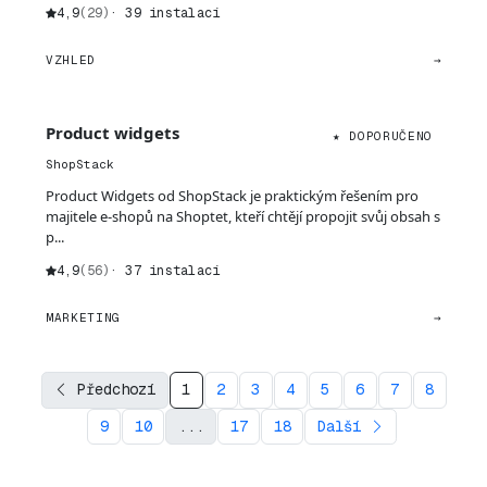
4,9
(29)
· 39 instalací
VZHLED
→
Product widgets
★ DOPORUČENO
ShopStack
Product Widgets od ShopStack je praktickým řešením pro
majitele e-shopů na Shoptet, kteří chtějí propojit svůj obsah s
p...
4,9
(56)
· 37 instalací
MARKETING
→
Předchozí
1
2
3
4
5
6
7
8
9
10
...
17
18
Další