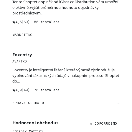
Tento Shoptet doplněk od iGlass.cz Distribution vám umožní
efektivně zvýšit průměrnou hodnotu objednávky
prostřednictvím...
4,5
(69)
· 86 instalací
MARKETING
→
Foxentry
AVANTRO
Foxentry je inteligentní řešení, které výrazně zjednodušuje
vyplňování zákaznických údajů v nákupním procesu. Shoptet
do...
4,9
(40)
· 76 instalací
SPRÁVA OBCHODU
→
Hodnocení obchodu+
★ DOPORUČENO
Dominik Martini