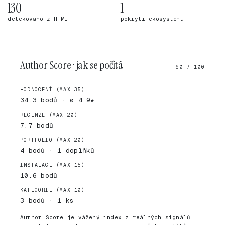
130
1
detekováno z HTML
pokrytí ekosystému
Author Score · jak se počítá
60 / 100
HODNOCENÍ (MAX 35)
34.3 bodů · ø 4.9★
RECENZE (MAX 20)
7.7 bodů
PORTFOLIO (MAX 20)
4 bodů · 1 doplňků
INSTALACE (MAX 15)
10.6 bodů
KATEGORIE (MAX 10)
3 bodů · 1 ks
Author Score je vážený index z reálných signálů