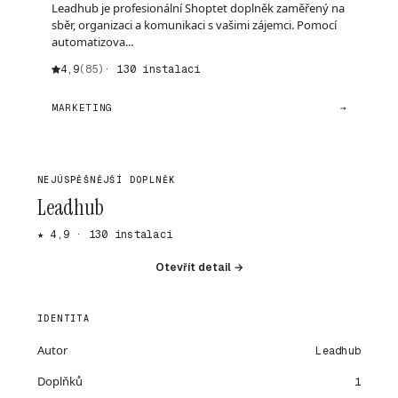
Leadhub je profesionální Shoptet doplněk zaměřený na
sběr, organizaci a komunikaci s vašimi zájemci. Pomocí
automatizova...
4,9
(85)
· 130 instalací
MARKETING
→
NEJÚSPĚŠNĚJŠÍ DOPLNĚK
Leadhub
★ 4,9 · 130 instalací
Otevřít detail →
IDENTITA
Autor
Leadhub
Doplňků
1