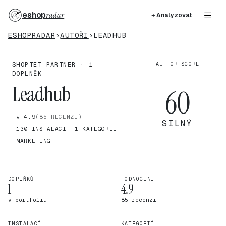
eshop
radar
+ Analyzovat
ESHOPRADAR
›
AUTOŘI
›
LEADHUB
SHOPTET PARTNER · 1
AUTHOR SCORE
DOPLNĚK
Leadhub
60
★ 4.9
(85 RECENZÍ)
SILNÝ
130 INSTALACÍ
1 KATEGORIE
MARKETING
DOPLŇKŮ
HODNOCENÍ
1
4.9
v portfoliu
85 recenzí
INSTALACÍ
KATEGORIÍ