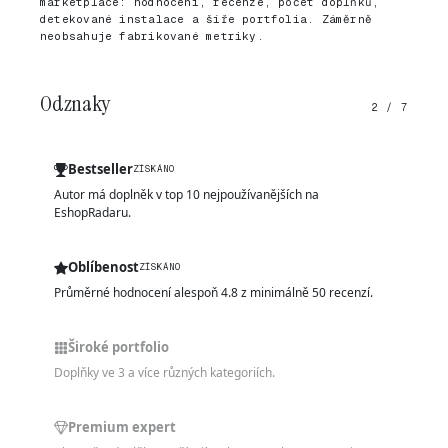
marketplace: hodnocení, recenze, počet doplňků,
detekované instalace a šíře portfolia. Záměrně
neobsahuje fabrikované metriky.
Odznaky
2 / 7
Bestseller
ZÍSKÁNO
Autor má doplněk v top 10 nejpoužívanějších na
EshopRadaru.
Oblíbenost
ZÍSKÁNO
Průměrné hodnocení alespoň 4.8 z minimálně 50 recenzí.
Široké portfolio
Doplňky ve 3 a více různých kategoriích.
Premium expert