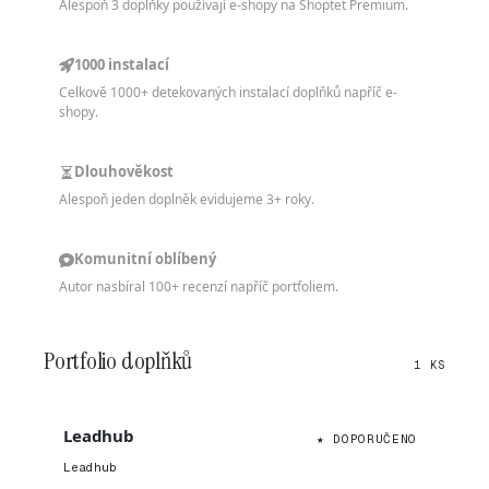
Alespoň 3 doplňky používají e-shopy na Shoptet Premium.
1000 instalací
Celkově 1000+ detekovaných instalací doplňků napříč e-
shopy.
Dlouhověkost
Alespoň jeden doplněk evidujeme 3+ roky.
Komunitní oblíbený
Autor nasbíral 100+ recenzí napříč portfoliem.
Portfolio doplňků
1 KS
Leadhub
★ DOPORUČENO
Leadhub