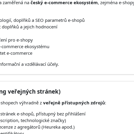
rma zaměřená na
český e-commerce ekosystém
, zejména e-shop
logií, doplňků a SEO parametrů e-shopů
 doplňků a jejich hodnocení
ení pro e-shopy
y e-commerce ekosystému
ptet e-commerce
nformační a vzdělávací účely.
ing veřejných stránek)
e-shopech výhradně z
veřejně přístupných zdrojů
:
tránek e-shopů, přístupný bez přihlášení
escription, technologické značky)
ecenze z agregátorů (Heureka apod.)
entifikátory