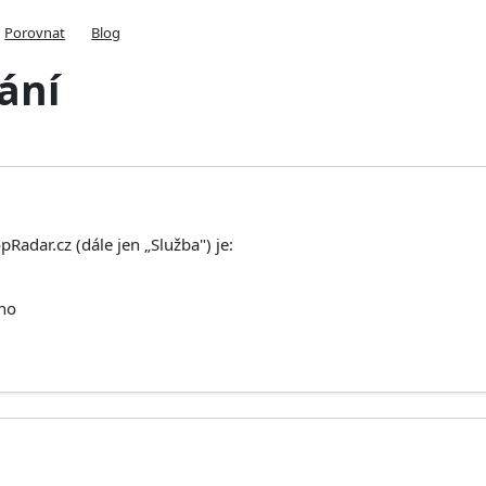
Porovnat
Blog
ání
adar.cz (dále jen „Služba") je:
rno