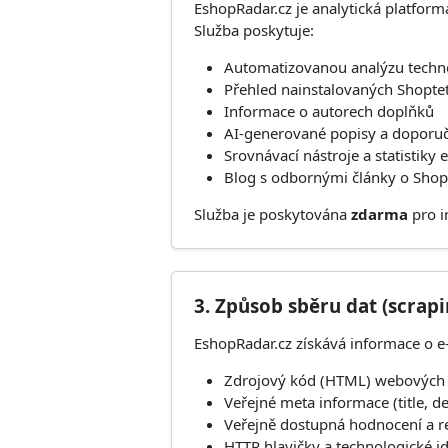
EshopRadar.cz je analytická platfo
Služba poskytuje:
Automatizovanou analýzu techno
Přehled nainstalovaných Shoptet
Informace o autorech doplňků
AI-generované popisy a doporuč
Srovnávací nástroje a statistik
Blog s odbornými články o Sho
Služba je poskytována
zdarma
pro i
3. Způsob sběru dat (scrap
EshopRadar.cz získává informace o 
Zdrojový kód (HTML) webových s
Veřejné meta informace (title, d
Veřejně dostupná hodnocení a r
HTTP hlavičky a technologické id