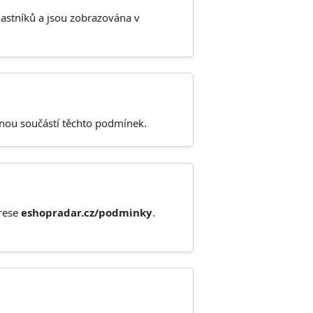
lastníků a jsou zobrazována v
ílnou součástí těchto podmínek.
drese
eshopradar.cz/podminky
.