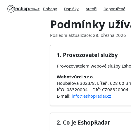
eshop
radar
E-shopy
Doplňky
Autoři
Doporučené
Podmínky užív
Poslední aktualizace: 28. března 2026
1. Provozovatel služby
Provozovatelem webové služby EshopR
Webotvůrci s.r.o.
Houbalova 3023/8, Líšeň, 628 00 B
IČO: 08320004 | DIČ: CZ08320004
E-mail:
info@eshopradar.cz
2. Co je EshopRadar