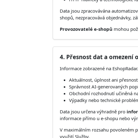
Data jsou zpracovávána automatizov
shopů, nezpracovává objednávky, zák
Provozovatelé e-shopů
mohou požád
4. Přesnost dat a omezení
Informace zobrazené na EshopRadar
Aktuálnost, úplnost ani přesnos
Správnost AI-generovaných pop
Obchodní rozhodnutí učiněná na
Výpadky nebo technické problé
Data jsou určena výhradně pro
info
informace přímo u e-shopu nebo vý
V maximálním rozsahu povoleném prá
využití Služby.