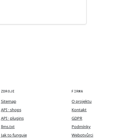
ZDROJE
FIRMA
Sitemap
O projektu
API · shops
Kontakt
API · plugins
GDPR
llms.txt
Podmínky
Jak to funguje
Webotvůrci