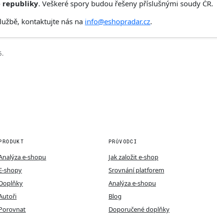
 republiky
. Veškeré spory budou řešeny příslušnými soudy ČR.
lužbě, kontaktujte nás na
info@eshopradar.cz
.
6.
PRODUKT
PRŮVODCI
Analýza e-shopu
Jak založit e-shop
E-shopy
Srovnání platforem
Doplňky
Analýza e-shopu
Autoři
Blog
Porovnat
Doporučené doplňky