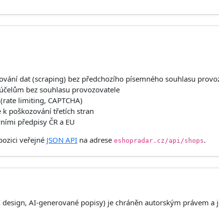
vání dat (scraping) bez předchozího písemného souhlasu provo
účelům bez souhlasu provozovatele
(rate limiting, CAPTCHA)
 k poškozování třetích stran
vními předpisy ČR a EU
pozici veřejné
JSON API
na adrese
.
eshopradar.cz/api/shops
I design, AI-generované popisy) je chráněn autorským právem a je 