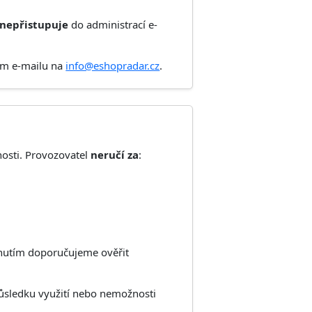
nepřistupuje
do administrací e-
ím e-mailu na
info@eshopradar.cz
.
osti. Provozovatel
neručí za
:
nutím doporučujeme ověřit
ůsledku využití nebo nemožnosti