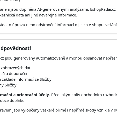
aně a jsou doplněna AI-generovanými analýzami. EshopRadar.cz
aznická data ani jiné neveřejné informace.
at o úpravu nebo odstranění informací o jejich e-shopu zaslán
 odpovědnosti
.cz jsou generovány automatizovaně a mohou obsahovat nepřesn
t zobrazených dat
isů a doporučení
 základě informací ze Služby
my Služby
rmační a orientační účely
. Před jakýmkoliv obchodním rozhod
robce doplňku.
vem jsou vyloučeny veškeré přímé i nepřímé škody vzniklé v d