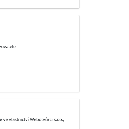
zovatele
ve vlastnictví Webotvůrci s.r.o.,