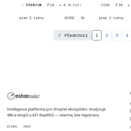
domácí zabezpečovací sy...
mangovou kultúru s
✓ PREMIUM
19
★ 4,9
(426)
CORE
38
★
před 2 týdny
SCORE · 91
před 2 týdny
Předchozí
1
2
3
4
eshop
radar
Intelligence platforma pro Shoptet ekosystém. Analyzuje
486 e-shopů a 437 doplňků — zdarma, bez registrace.
SIGNAL · 2026