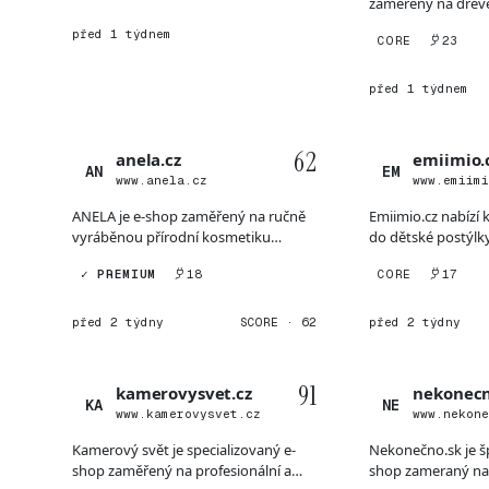
zaměřený na dřev
dekorace s důrazem
před 1 týdnem
CORE
23
před 1 týdnem
62
anela.cz
emiimio.
AN
EM
www.anela.cz
www.emiim
ANELA je e-shop zaměřený na ručně
Emiimio.cz nabízí
vyráběnou přírodní kosmetiku
do dětské postýlky
určenou pro všechny typy pl...
polštářů, ochranný
✓ PREMIUM
18
CORE
17
před 2 týdny
SCORE · 62
před 2 týdny
91
kamerovysvet.cz
nekonecn
KA
NE
www.kamerovysvet.cz
www.nekon
Kamerový svět je specializovaný e-
Nekonečno.sk je š
shop zaměřený na profesionální a
shop zameraný na