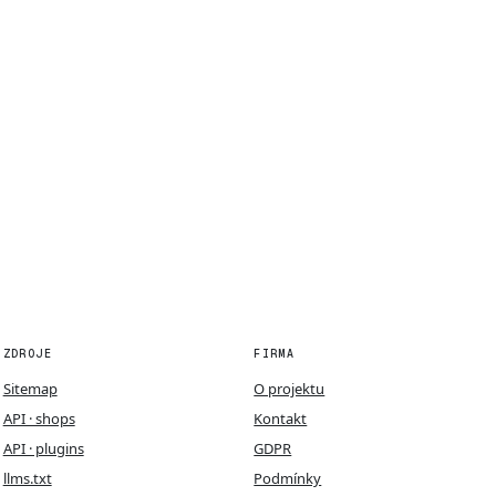
ZDROJE
FIRMA
Sitemap
O projektu
API · shops
Kontakt
API · plugins
GDPR
llms.txt
Podmínky