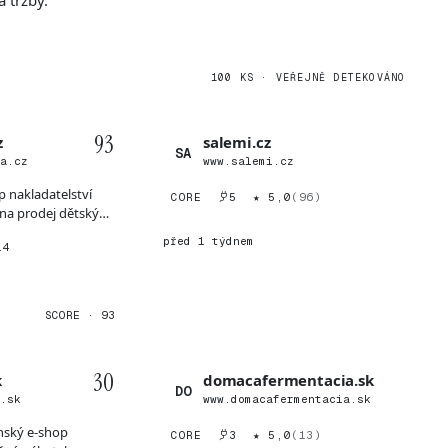
 tržby.
100 KS · VEŘEJNĚ DETEKOVÁNO
93
z
salemi.cz
SA
ka.cz
www.salemi.cz
op nakladatelství
CORE
5
★ 5,0
(96)
na prodej dětských
.
před 1 týdnem
14
SCORE · 93
30
k
domacafermentacia.sk
DO
o.sk
www.domacafermentacia.sk
enský e-shop
CORE
3
★ 5,0
(13)