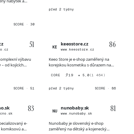
ěný nábytek a
 na kvalitu...
před 2 týdny
SCORE · 30
51
86
cz
keeostore.cz
KE
io.cz
www.keeostore.cz
 komplexní výbavu
Keeo Store je e-shop zaměřený na
 – od kojících
korejskou kosmetiku s důrazem na
ch o...
vícekrokový péčový režim...
CORE
19
★ 5,0
(1 464)
SCORE · 51
před 2 týdny
SCORE · 86
83
81
o.sk
nunobaby.sk
NU
ecno.sk
www.nunobaby.sk
pecializovaný e-
Nunobaby je slovenský e-shop
 komiksovú a
zaměřený na dětský a kojenecký