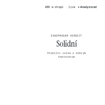
486 e-shopů · live
+ Analyzovat
ESHOPRADAR VERDICT
Solidní
Stabilní volba s dobrým
hodnocením