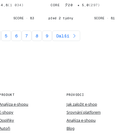
 orientáci...
sortiment (oblečení, nábytok,...
 4,8
(1 034)
CORE
20
★ 5,0
(297)
SCORE · 83
před 2 týdny
SCORE · 81
5
6
7
8
9
Další
PRODUKT
PRŮVODCI
Analýza e-shopu
Jak založit e-shop
E-shopy
Srovnání platforem
Doplňky
Analýza e-shopu
Autoři
Blog