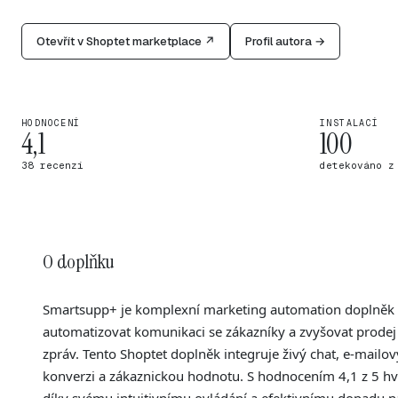
Otevřít v Shoptet marketplace ↗
Profil autora →
HODNOCENÍ
INSTALACÍ
4,1
100
38 recenzí
detekováno z
O doplňku
Smartsupp+ je komplexní marketing automation doplněk 
automatizovat komunikaci se zákazníky a zvyšovat prodej
zpráv. Tento Shoptet doplněk integruje živý chat, e-mailo
konverzi a zákaznickou hodnotu. S hodnocením 4,1 z 5 hvě