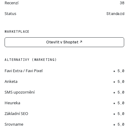
Recenzí
38
Status
Standard
MARKETPLACE
Otevřít v Shoptet ↗
ALTERNATIVY (MARKETING)
Favi Extra / Favi Pixel
★ 5,0
Anketa
★ 5,0
SMS upozornění
★ 5,0
Heureka
★ 5,0
Základní SEO
★ 5,0
Srovname
★ 5,0