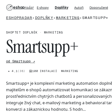
eshop
radar
E-shopy
Doplňky
Autoři
Doporučené
ESHOPRADAR
›
DOPLŇKY
›
MARKETING
›
SMARTSUPP+
SHOPTET DOPLNĚK · MARKETING
Smartsupp+
od Smartsupp ↗
★ 4,1
(38)
100 INSTALACÍ
MARKETING
Smartsupp+ je komplexní marketing automation doplně
majitelům e-shopů automatizovat komunikaci se zákazní
prostřednictvím chytrých chatbotů a personalizovaných
integruje živý chat, e-mailový marketing a behavioral t
konverzi a zákaznickou hodnotu. S hodn...