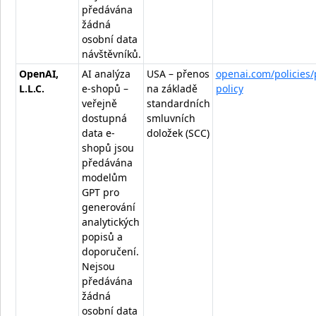
předávána
žádná
osobní data
návštěvníků.
OpenAI,
AI analýza
USA – přenos
openai.com/policies/
L.L.C.
e-shopů –
na základě
policy
veřejně
standardních
dostupná
smluvních
data e-
doložek (SCC)
shopů jsou
předávána
modelům
GPT pro
generování
analytických
popisů a
doporučení.
Nejsou
předávána
žádná
osobní data