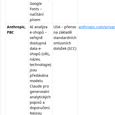
Google
Fonts –
načítání
písem
Anthropic,
AI analýza
USA – přenos
anthropic.com/priva
PBC
e-shopů –
na základě
veřejně
standardních
dostupná
smluvních
data e-
doložek (SCC)
shopů (URL,
název,
technologie)
jsou
předávána
modelu
Claude pro
generování
analytických
popisů a
doporučení.
Nejsou