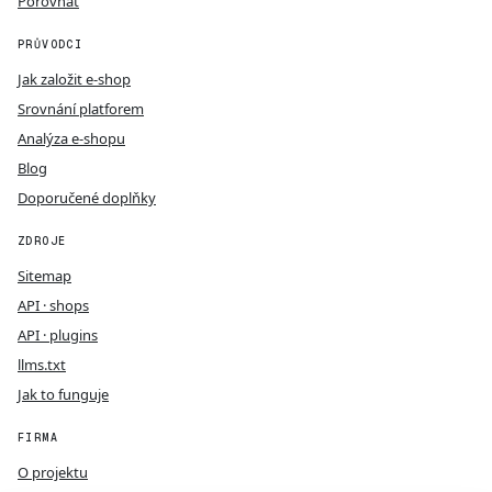
Porovnat
PRŮVODCI
Jak založit e-shop
Srovnání platforem
Analýza e-shopu
Blog
Doporučené doplňky
ZDROJE
Sitemap
API · shops
API · plugins
llms.txt
Jak to funguje
FIRMA
O projektu