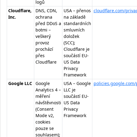
logů
Cloudflare,
DNS, CDN,
USA – přenos
cloudflare.com/priva
Inc.
ochrana
na základě
před DDoS a
standardních
botmi –
smluvních
veškerý
doložek
provoz
(SCC);
prochází
Cloudflare je
přes
součástí EU-
Cloudflare
US Data
Privacy
Framework
Google LLC
Google
USA – Google
policies.google.com/
Analytics 4 –
LLC je
měření
součástí EU-
návštěvnosti
US Data
(Consent
Privacy
Mode v2,
Framework
cookies
pouze se
souhlasem);