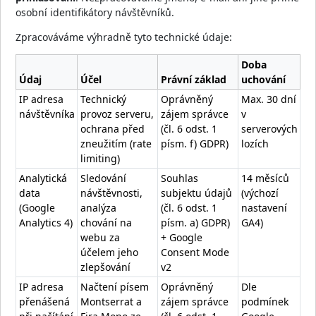
osobní identifikátory návštěvníků.
Zpracováváme výhradně tyto technické údaje:
Doba
Údaj
Účel
Právní základ
uchování
IP adresa
Technický
Oprávněný
Max. 30 dní
návštěvníka
provoz serveru,
zájem správce
v
ochrana před
(čl. 6 odst. 1
serverových
zneužitím (rate
písm. f) GDPR)
lozích
limiting)
Analytická
Sledování
Souhlas
14 měsíců
data
návštěvnosti,
subjektu údajů
(výchozí
(Google
analýza
(čl. 6 odst. 1
nastavení
Analytics 4)
chování na
písm. a) GDPR)
GA4)
webu za
+ Google
účelem jeho
Consent Mode
zlepšování
v2
IP adresa
Načtení písem
Oprávněný
Dle
přenášená
Montserrat a
zájem správce
podmínek