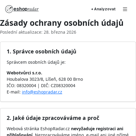
eshop
radar
+ Analyzovat
Zásady ochrany osobních údajů
Poslední aktualizace: 28. března 2026
1. Správce osobních údajů
Správcem osobních údajů je:
Webotvůrci s.r.o.
Houbalova 3023/8, Líšeň, 628 00 Brno
IČO: 08320004 | DIČ: CZ08320004
E-mail:
info@eshopradar.cz
2. Jaké údaje zpracováváme a proč
Webová stránka EshopRadar.cz
nevyžaduje registraci ani
přihlašování
. Nezpracováváme jméno, e-mail ani jiné přímé