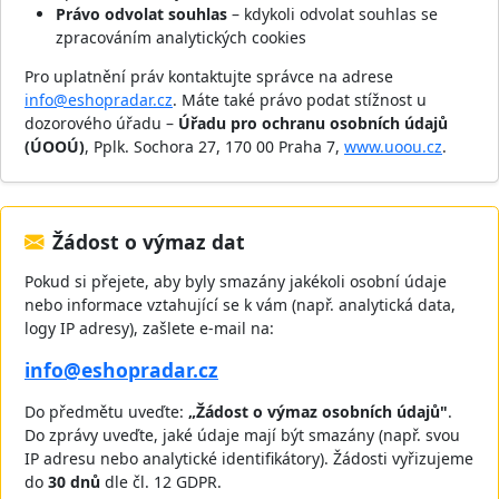
Právo odvolat souhlas
– kdykoli odvolat souhlas se
zpracováním analytických cookies
Pro uplatnění práv kontaktujte správce na adrese
info@eshopradar.cz
. Máte také právo podat stížnost u
dozorového úřadu –
Úřadu pro ochranu osobních údajů
(ÚOOÚ)
, Pplk. Sochora 27, 170 00 Praha 7,
www.uoou.cz
.
Žádost o výmaz dat
Pokud si přejete, aby byly smazány jakékoli osobní údaje
nebo informace vztahující se k vám (např. analytická data,
logy IP adresy), zašlete e-mail na:
info@eshopradar.cz
Do předmětu uveďte:
„Žádost o výmaz osobních údajů"
.
Do zprávy uveďte, jaké údaje mají být smazány (např. svou
IP adresu nebo analytické identifikátory). Žádosti vyřizujeme
do
30 dnů
dle čl. 12 GDPR.