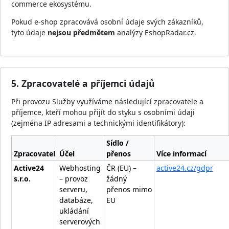
commerce ekosystému.
Pokud e-shop zpracovává osobní údaje svých zákazníků,
tyto údaje
nejsou předmětem
analýzy EshopRadar.cz.
5. Zpracovatelé a příjemci údajů
Při provozu Služby využíváme následující zpracovatele a
příjemce, kteří mohou přijít do styku s osobními údaji
(zejména IP adresami a technickými identifikátory):
Sídlo /
Zpracovatel
Účel
přenos
Více informací
Active24
Webhosting
ČR (EU) –
active24.cz/gdpr
s.r.o.
– provoz
žádný
serveru,
přenos mimo
databáze,
EU
ukládání
serverových