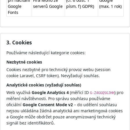
při načítání
Fira Mono ze
(čl. 6 odst. 1
Google
Google
serverů Google
písm. f) GDPR)
(max. 1 rok)
Fonts
3. Cookies
Používáme následující kategorie cookies:
Nezbytné cookies
Cookies nezbytné pro technický provoz webu (session
cookie Laravel, CSRF token). Nevyžadují souhlas.
Analytické cookies (vyžadují souhlas)
Web využívá
Google Analytics 4
(měřící ID
) pro
G-Z4GGQSGJHH
měření návštěvnosti. Pro správu souhlasu používáme
oficiální
Google Consent Mode v2
– do udělení souhlasu
nejsou ukládána žádná analytická ani marketingová cookies
a Google může obdržet pouze anonymizovaný technický
signál bez identifikátorů.