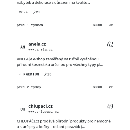
nábytek a dekorace s důrazem na kvalitu...
CORE
23
před 1 týdnem
SCORE · 30
62
anela.cz
AN
www.anela.cz
ANELA je e-shop zaměřený na ručně vyráběnou
přírodní kosmetiku určenou pro všechny typy pl...
✓ PREMIUM
18
před 2 týdny
SCORE · 62
49
chlupaci.cz
CH
www.chlupaci.cz
CHLUPÁČI.cz prodává přírodní produkty pro nemocné
a staré psy a kočky – od antiparazitik (...