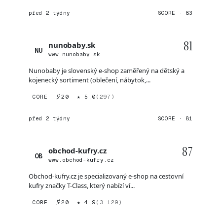
před 2 týdny
SCORE · 83
81
nunobaby.sk
NU
www.nunobaby.sk
Nunobaby je slovenský e-shop zaměřený na dětský a
kojenecký sortiment (oblečení, nábytok,...
CORE
20
★ 5,0
(297)
před 2 týdny
SCORE · 81
87
obchod-kufry.cz
OB
www.obchod-kufry.cz
Obchod-kufry.cz je specializovaný e-shop na cestovní
kufry značky T-Class, který nabízí ví...
CORE
20
★ 4,9
(3 129)