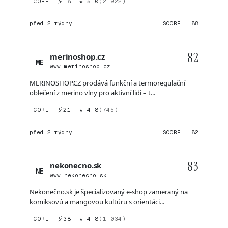
CORE
18
★ 5,0
(2 922)
před 2 týdny
SCORE · 88
82
merinoshop.cz
ME
www.merinoshop.cz
MERINOSHOP.CZ prodává funkční a termoregulační
oblečení z merino vlny pro aktivní lidi – t...
CORE
21
★ 4,8
(745)
před 2 týdny
SCORE · 82
83
nekonecno.sk
NE
www.nekonecno.sk
Nekonečno.sk je špecializovaný e-shop zameraný na
komiksovú a mangovou kultúru s orientáci...
CORE
38
★ 4,8
(1 034)