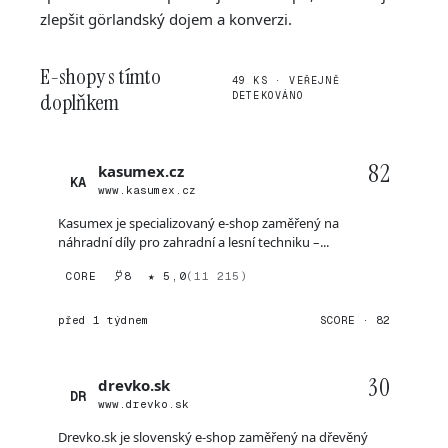
zlepšit görlandský dojem a konverzi.
E-shopy s tímto
49 KS · VEŘEJNĚ
doplňkem
DETEKOVÁNO
82
kasumex.cz
KA
www.kasumex.cz
Kasumex je specializovaný e-shop zaměřený na
náhradní díly pro zahradní a lesní techniku –...
CORE
8
★ 5,0
(11 215)
před 1 týdnem
SCORE · 82
30
drevko.sk
DR
www.drevko.sk
Drevko.sk je slovenský e-shop zaměřený na dřevěný