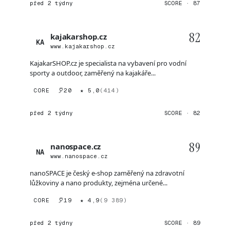
před 2 týdny
SCORE · 87
82
kajakarshop.cz
KA
www.kajakarshop.cz
KajakarSHOP.cz je specialista na vybavení pro vodní
sporty a outdoor, zaměřený na kajakáře...
CORE
20
★ 5,0
(414)
před 2 týdny
SCORE · 82
89
nanospace.cz
NA
www.nanospace.cz
nanoSPACE je český e-shop zaměřený na zdravotní
lůžkoviny a nano produkty, zejména určené...
CORE
19
★ 4,9
(9 389)
před 2 týdny
SCORE · 89