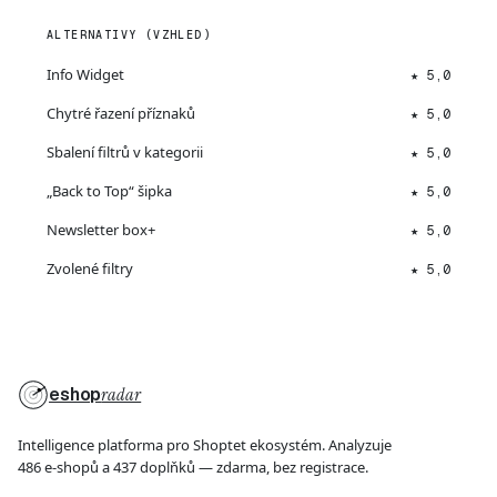
ALTERNATIVY (VZHLED)
Info Widget
★ 5,0
Chytré řazení příznaků
★ 5,0
Sbalení filtrů v kategorii
★ 5,0
„Back to Top“ šipka
★ 5,0
Newsletter box+
★ 5,0
Zvolené filtry
★ 5,0
eshop
radar
Intelligence platforma pro Shoptet ekosystém. Analyzuje
486 e-shopů a 437 doplňků — zdarma, bez registrace.