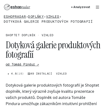
eshop
radar
+ Analyzovat
ESHOPRADAR
›
DOPLŇKY
›
VZHLED
›
DOTYKOVÁ GALERIE PRODUKTOVÝCH FOTOGRAFIÍ
SHOPTET DOPLNĚK · VZHLED
Dotyková galerie produktových
fotografií
od Tomáš Pindur ↗
★ 4,8
(18)
49 INSTALACÍ
VZHLED
Dotyková galerie produktových fotografií je Shoptet
doplněk, který výrazně zvyšuje kvalitu prezentace
vašich produktů. Doplněk od autora Tomáše
Pindura umožňuje zákazníkům intuitivní prohlížení