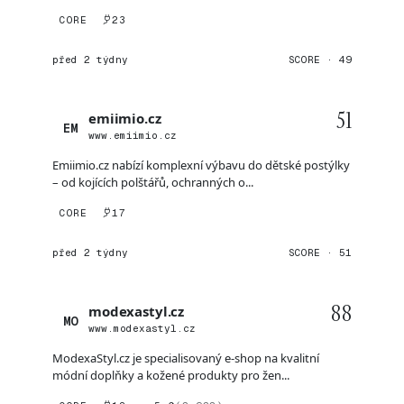
CORE
23
před 2 týdny
SCORE · 49
51
emiimio.cz
EM
www.emiimio.cz
Emiimio.cz nabízí komplexní výbavu do dětské postýlky
– od kojících polštářů, ochranných o...
CORE
17
před 2 týdny
SCORE · 51
88
modexastyl.cz
MO
www.modexastyl.cz
ModexaStyl.cz je specialisovaný e-shop na kvalitní
módní doplňky a kožené produkty pro žen...