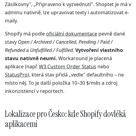
Zásilkovny", „Připraveno k vyzvednutí". Shoptet je má v
adminu nativně, lze upravovat texty i automatizovat e-
maily.
Shopify má podle
oficiální dokumentace
pevně dané
stavy
Open / Archived / Cancelled
,
Pending / Paid /
Refunded
a
Unfulfilled / Fulfilled
.
Vytvoření vlastního
stavu nativně neumí.
Workaround je placená
aplikace (např.
W3 Custom Order Status
nebo
StatusPro
), která stav přidá „vedle" defaultního – ne
místo něj. To je další položka 10–30 $/měs a zdroj
inkonzistencí v reportech.
Lokalizace pro Česko: kde Shopify dovléká
aplikacemi