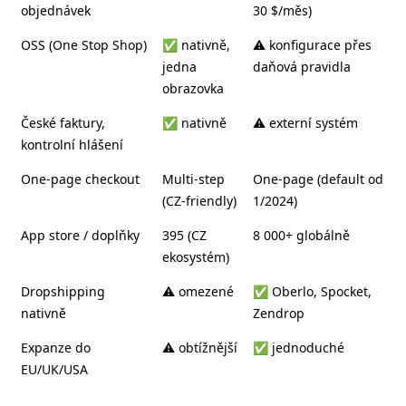
objednávek
30 $/měs)
OSS (One Stop Shop)
✅ nativně,
⚠️ konfigurace přes
jedna
daňová pravidla
obrazovka
České faktury,
✅ nativně
⚠️ externí systém
kontrolní hlášení
One-page checkout
Multi-step
One-page (default od
(CZ-friendly)
1/2024)
App store / doplňky
395 (CZ
8 000+ globálně
ekosystém)
Dropshipping
⚠️ omezené
✅ Oberlo, Spocket,
nativně
Zendrop
Expanze do
⚠️ obtížnější
✅ jednoduché
EU/UK/USA