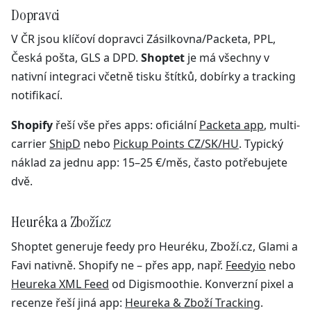
Dopravci
V ČR jsou klíčoví dopravci Zásilkovna/Packeta, PPL,
Česká pošta, GLS a DPD.
Shoptet
je má všechny v
nativní integraci včetně tisku štítků, dobírky a tracking
notifikací.
Shopify
řeší vše přes apps: oficiální
Packeta app
, multi-
carrier
ShipD
nebo
Pickup Points CZ/SK/HU
. Typický
náklad za jednu app: 15–25 €/měs, často potřebujete
dvě.
Heuréka a Zboží.cz
Shoptet generuje feedy pro Heuréku, Zboží.cz, Glami a
Favi nativně. Shopify ne – přes app, např.
Feedyio
nebo
Heureka XML Feed
od Digismoothie. Konverzní pixel a
recenze řeší jiná app:
Heureka & Zboží Tracking
.