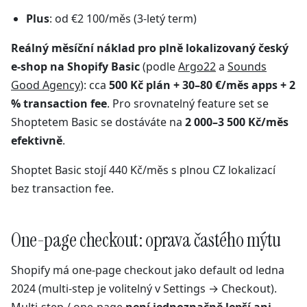
Plus
: od €2 100/měs (3-letý term)
Reálný měsíční náklad pro plně lokalizovaný český
e-shop na Shopify Basic
(podle
Argo22
a
Sounds
Good Agency
): cca
500 Kč plán + 30–80 €/měs apps + 2
% transaction fee
. Pro srovnatelný feature set se
Shoptetem Basic se dostáváte na
2 000–3 500 Kč/měs
efektivně
.
Shoptet Basic stojí 440 Kč/měs s plnou CZ lokalizací
bez transaction fee.
One-page checkout: oprava častého mýtu
Shopify má one-page checkout jako default od ledna
2024 (multi-step je volitelný v Settings → Checkout).
Multi-step / one-page
není jednoznačně lepší ani