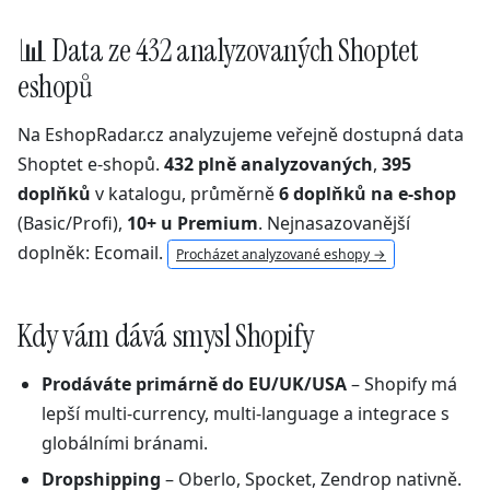
📊 Data ze 432 analyzovaných Shoptet
eshopů
Na EshopRadar.cz analyzujeme veřejně dostupná data
Shoptet e-shopů.
432 plně analyzovaných
,
395
doplňků
v katalogu, průměrně
6 doplňků na e-shop
(Basic/Profi),
10+ u Premium
. Nejnasazovanější
doplněk: Ecomail.
Procházet analyzované eshopy →
Kdy vám dává smysl Shopify
Prodáváte primárně do EU/UK/USA
– Shopify má
lepší multi-currency, multi-language a integrace s
globálními bránami.
Dropshipping
– Oberlo, Spocket, Zendrop nativně.