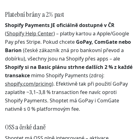
Platební brány a 2% past
Shopify Payments JE oficiálně dostupné v ČR
(
Shopify Help Center
) – platby kartou a Apple/Google
Pay přes Stripe. Pokud chcete
GoPay, ComGate nebo
Barion
(české zákazník zná pro bankovní převod a
dobírku), všechny jsou na Shopify přes apps – ale
Shopify si na Basic plánu strhne dalších 2 % z každé
transakce
mimo Shopify Payments (zdroj:
shopify.com/pricing
). Efektivně tak při použití GoPay
zaplatíte ~3,1–3,8 % transaction fee navíc oproti
Shopify Payments. Shoptet má GoPay i ComGate
nativně s 0 % platformovým fee.
OSS a české daně
Shoptet má OSS plně integrované –
aktivace