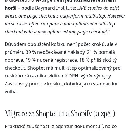
horší
– podle
Baymard Institute
:
„A/B studies do exist
where one page checkouts outperform multi-step. However,
these cases often compare a non-optimized multi-step
checkout with a new optimized one page checkout."
Důvodem opouštění košíku není počet kroků, ale
v
průměru 39 % neočekávané náklady, 21 % pomalá
doprava, 19 % nucená registrace, 18 % příliš složitý
checkout
. Shoptet má multi-step optimalizovaný pro
českého zákazníka: viditelné DPH, výběr výdejny
Zásilkovny přímo v košíku, dobírka jako standardní
volba.
Migrace ze Shoptetu na Shopify (a zpět)
Praktické zkušenosti z agentur dokumentují, na co