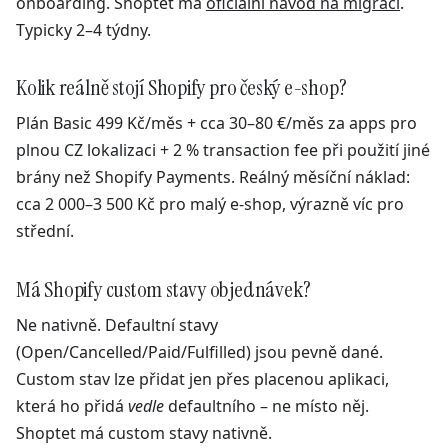
onboarding. Shoptet má
oficiální návod na migraci
.
Typicky 2–4 týdny.
Kolik reálně stojí Shopify pro český e-shop?
Plán Basic 499 Kč/měs + cca 30–80 €/měs za apps pro
plnou CZ lokalizaci + 2 % transaction fee při použití jiné
brány než Shopify Payments. Reálný měsíční náklad:
cca 2 000–3 500 Kč pro malý e-shop, výrazně víc pro
střední.
Má Shopify custom stavy objednávek?
Ne nativně. Defaultní stavy
(Open/Cancelled/Paid/Fulfilled) jsou pevně dané.
Custom stav lze přidat jen přes placenou aplikaci,
která ho přidá
vedle
defaultního – ne místo něj.
Shoptet má custom stavy nativně.