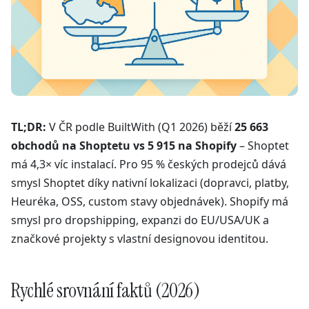
TL;DR:
V ČR podle BuiltWith (Q1 2026) běží
25 663
obchodů na Shoptetu vs 5 915 na Shopify
– Shoptet
má 4,3× víc instalací. Pro 95 % českých prodejců dává
smysl Shoptet díky nativní lokalizaci (dopravci, platby,
Heuréka, OSS, custom stavy objednávek). Shopify má
smysl pro dropshipping, expanzi do EU/USA/UK a
značkové projekty s vlastní designovou identitou.
Rychlé srovnání faktů (2026)