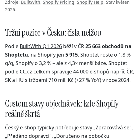
Zdroje:
BuiltWith
,
Shopify Pricing
,
Shopify Help
. Stav květen
2026.
Tržní pozice v Česku: čísla nelžou
Podle
BuiltWith Q1 2026
běží v ČR
25 663 obchodů na
Shoptetu
, na
Shopify
jen
5 915
. Shoptet roste o 1,8 %
q/q, Shopify o 3,2 % – ale z 4,3× menší báze. Shoptet
podle
CC.cz
celkem spravuje 44 000 e-shopů napříč ČR,
SK a HU s tržbami 710 mil. Kč (+27 % YoY) v roce 2024.
Custom stavy objednávek: kde Shopify
reálně škrtá
Český e-shop typicky potřebuje stavy „Zpracovává se",
„Předáno dopravci", „Doručeno na pobočku