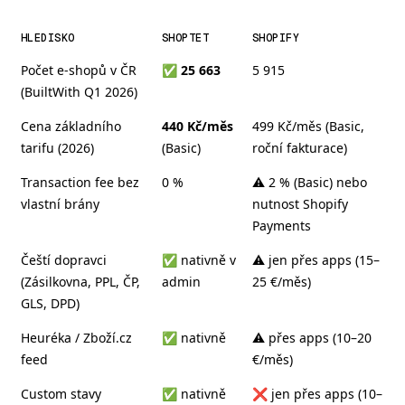
HLEDISKO
SHOPTET
SHOPIFY
Počet e-shopů v ČR
✅
25 663
5 915
(BuiltWith Q1 2026)
Cena základního
440 Kč/měs
499 Kč/měs (Basic,
tarifu (2026)
(Basic)
roční fakturace)
Transaction fee bez
0 %
⚠️ 2 % (Basic) nebo
vlastní brány
nutnost Shopify
Payments
Čeští dopravci
✅ nativně v
⚠️ jen přes apps (15–
(Zásilkovna, PPL, ČP,
admin
25 €/měs)
GLS, DPD)
Heuréka / Zboží.cz
✅ nativně
⚠️ přes apps (10–20
feed
€/měs)
Custom stavy
✅ nativně
❌ jen přes apps (10–