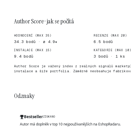
Author Score · jak se počítá
HODNOCENÍ (MAX 35)
RECENZE (MAX 20)
34.3 bodů · ø 4.9★
6.5 bodů
INSTALACE (MAX 15)
KATEGORIE (MAX 10
9.4 bodů
3 bodů · 1 ks
Author Score je vážený index z reálných signálů marketp
instalace a šíře portfolia. Záměrně neobsahuje fabrikov
Odznaky
Bestseller
ZÍSKÁNO
Autor má doplněk v top 10 nejpoužívanějších na EshopRadaru.