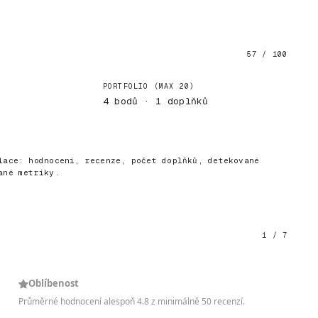
57 / 100
PORTFOLIO (MAX 20)
4 bodů · 1 doplňků
)
lace: hodnocení, recenze, počet doplňků, detekované
ané metriky.
1 / 7
Oblíbenost
Průměrné hodnocení alespoň 4.8 z minimálně 50 recenzí.