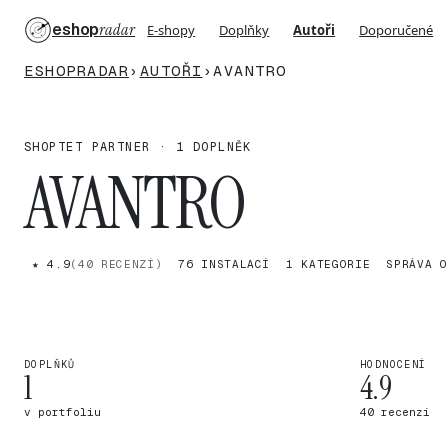
eshop
radar
E-shopy
Doplňky
Autoři
Doporučené
ESHOPRADAR
›
AUTOŘI
›
AVANTRO
SHOPTET PARTNER · 1 DOPLNĚK
AVANTRO
★ 4.9
(40 RECENZÍ)
76 INSTALACÍ
1 KATEGORIE
SPRÁVA O
DOPLŇKŮ
HODNOCENÍ
1
4.9
v portfoliu
40 recenzí