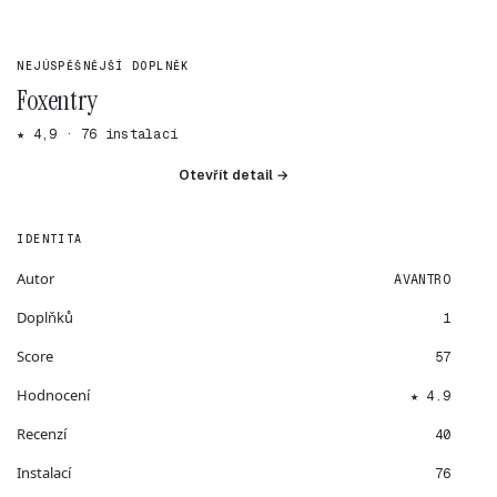
NEJÚSPĚŠNĚJŠÍ DOPLNĚK
Foxentry
★ 4,9 · 76 instalací
Otevřít detail →
IDENTITA
Autor
AVANTRO
Doplňků
1
Score
57
Hodnocení
★ 4.9
Recenzí
40
Instalací
76