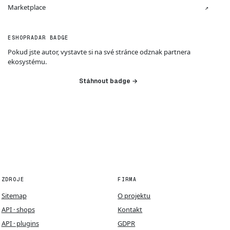
Marketplace
↗
ESHOPRADAR BADGE
Pokud jste autor, vystavte si na své stránce odznak partnera
ekosystému.
Stáhnout badge →
ZDROJE
FIRMA
Sitemap
O projektu
API · shops
Kontakt
API · plugins
GDPR