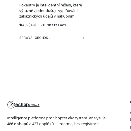
Foxentry je inteligentní řešení, které
výrazně zjednodušuje vyplňování
zákaznických údajů v nákupním
procesu. Shoptet do...
4,9
(40)
· 76 instalací
SPRÁVA OBCHODU
→
eshop
radar
Intelligence platforma pro Shoptet ekosystém. Analyzuje
486 e-shopů a 437 doplňků — zdarma, bez registrace.