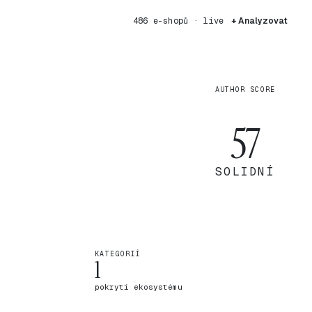
486 e-shopů · live
+ Analyzovat
AUTHOR SCORE
57
SOLIDNÍ
KATEGORIÍ
1
pokrytí ekosystému