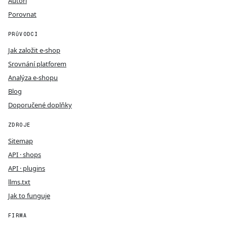
Autoři
Porovnat
PRŮVODCI
Jak založit e-shop
Srovnání platforem
Analýza e-shopu
Blog
Doporučené doplňky
ZDROJE
Sitemap
API · shops
API · plugins
llms.txt
Jak to funguje
FIRMA