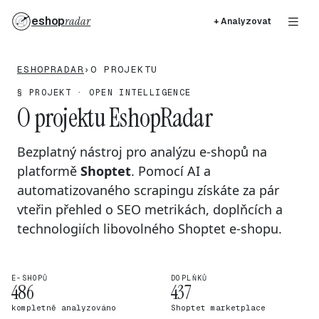
eshop
radar
+ Analyzovat
ESHOPRADAR
›
O PROJEKTU
§ PROJEKT · OPEN INTELLIGENCE
O projektu EshopRadar
Bezplatný nástroj pro analýzu e-shopů na
platformě
Shoptet
. Pomocí AI a
automatizovaného scrapingu získáte za pár
vteřin přehled o SEO metrikách, doplňcích a
technologiích libovolného Shoptet e-shopu.
E-SHOPŮ
DOPLŇKŮ
486
437
kompletně analyzováno
Shoptet marketplace