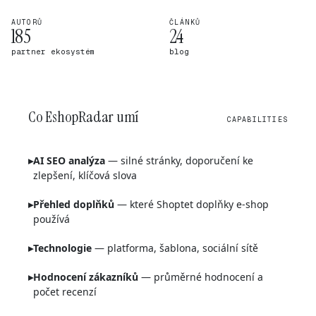
AUTORŮ
ČLÁNKŮ
185
24
partner ekosystém
blog
Co EshopRadar umí
CAPABILITIES
▸
AI SEO analýza
— silné stránky, doporučení ke
zlepšení, klíčová slova
▸
Přehled doplňků
— které Shoptet doplňky e-shop
používá
▸
Technologie
— platforma, šablona, sociální sítě
▸
Hodnocení zákazníků
— průměrné hodnocení a
počet recenzí