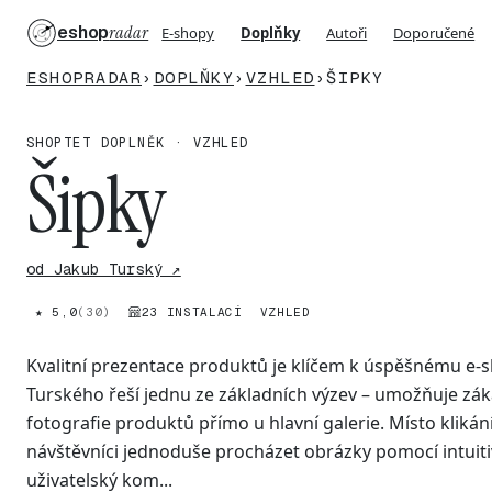
eshop
radar
E-shopy
Doplňky
Autoři
Doporučené
ESHOPRADAR
›
DOPLŇKY
›
VZHLED
›
ŠIPKY
SHOPTET DOPLNĚK · VZHLED
Šipky
od Jakub Turský ↗
★ 5,0
(30)
23 INSTALACÍ
VZHLED
Kvalitní prezentace produktů je klíčem k úspěšnému e-
Turského řeší jednu ze základních výzev – umožňuje zá
fotografie produktů přímo u hlavní galerie. Místo klikán
návštěvníci jednoduše procházet obrázky pomocí intuitiv
uživatelský kom...