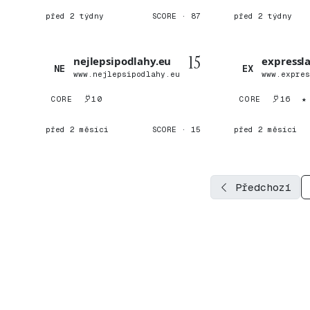
před 2 týdny
SCORE · 87
před 2 týdny
15
nejlepsipodlahy.eu
expressla
NE
EX
www.nejlepsipodlahy.eu
www.expre
CORE
10
CORE
16
★
před 2 měsíci
SCORE · 15
před 2 měsíci
Předchozí