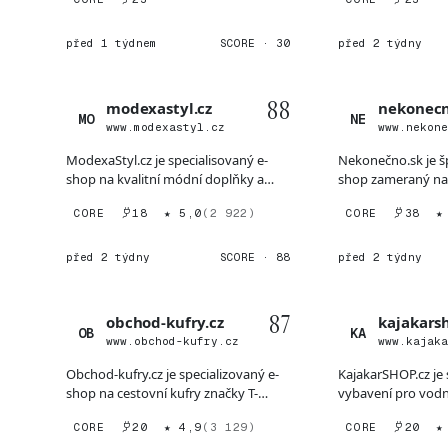
před 1 týdnem
SCORE · 30
před 2 týdny
88
modexastyl.cz
nekonecn
MO
NE
www.modexastyl.cz
www.nekon
ModexaStyl.cz je specialisovaný e-
Nekonečno.sk je š
shop na kvalitní módní doplňky a
shop zameraný na
kožené produkty pro žen...
mangovou kultúru s
CORE
18
★ 5,0
(2 922)
CORE
38
★
před 2 týdny
SCORE · 88
před 2 týdny
87
obchod-kufry.cz
kajakars
OB
KA
www.obchod-kufry.cz
www.kajak
Obchod-kufry.cz je specializovaný e-
KajakarSHOP.cz je 
shop na cestovní kufry značky T-
vybavení pro vodn
Class, který nabízí ví...
zaměřený na kajaká
CORE
20
★ 4,9
(3 129)
CORE
20
★