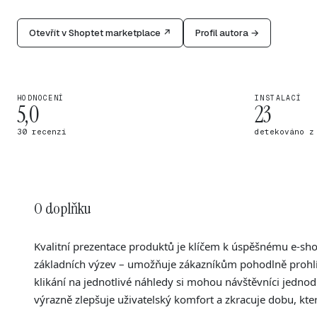
Otevřít v Shoptet marketplace ↗
Profil autora →
HODNOCENÍ
INSTALACÍ
5,0
23
30 recenzí
detekováno z
O doplňku
Kvalitní prezentace produktů je klíčem k úspěšnému e-sho
základních výzev – umožňuje zákazníkům pohodlně prohlíže
klikání na jednotlivé náhledy si mohou návštěvníci jednod
výrazně zlepšuje uživatelský komfort a zkracuje dobu, kter