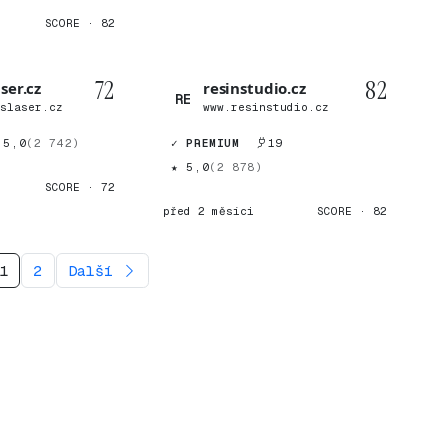
SCORE · 82
72
82
ser.cz
resinstudio.cz
RE
sslaser.cz
www.resinstudio.cz
 5,0
(2 742)
✓ PREMIUM
19
★ 5,0
(2 878)
SCORE · 72
před 2 měsíci
SCORE · 82
1
2
Další