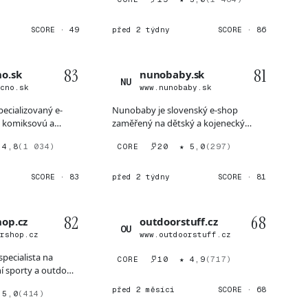
SCORE · 49
před 2 týdny
SCORE · 86
83
81
o.sk
nunobaby.sk
NU
ecno.sk
www.nunobaby.sk
pecializovaný e-
Nunobaby je slovenský e-shop
 komiksovú a
zaměřený na dětský a kojenecký
 orientáci...
sortiment (oblečení, nábytok,...
 4,8
(1 034)
CORE
20
★ 5,0
(297)
SCORE · 83
před 2 týdny
SCORE · 81
82
68
hop.cz
outdoorstuff.cz
OU
arshop.cz
www.outdoorstuff.cz
specialista na
CORE
10
★ 4,9
(717)
í sporty a outdoor,
ře...
před 2 měsíci
SCORE · 68
 5,0
(414)