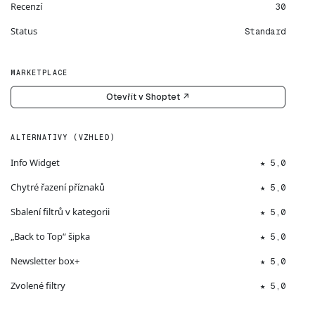
Recenzí
30
Status
Standard
MARKETPLACE
Otevřít v Shoptet ↗
ALTERNATIVY (VZHLED)
Info Widget
★ 5,0
Chytré řazení příznaků
★ 5,0
Sbalení filtrů v kategorii
★ 5,0
„Back to Top“ šipka
★ 5,0
Newsletter box+
★ 5,0
Zvolené filtry
★ 5,0