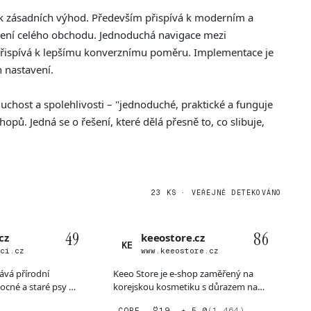
lik zásadních výhod. Především přispívá k moderním a
bení celého obchodu. Jednoduchá navigace mezi
a přispívá k lepšímu konverznímu poměru. Implementace je
 nastavení.
uchost a spolehlivosti – "jednoduché, praktické a funguje
hopů. Jedná se o řešení, které dělá přesně to, co slibuje,
23 KS · VEŘEJNĚ DETEKOVÁNO
49
86
cz
keeostore.cz
KE
aci.cz
www.keeostore.cz
ává přírodní
Keeo Store je e-shop zaměřený na
cné a staré psy a
korejskou kosmetiku s důrazem na
itik (...
vícekrokový péčový režim...
CORE
19
★ 5,0
(1 464)