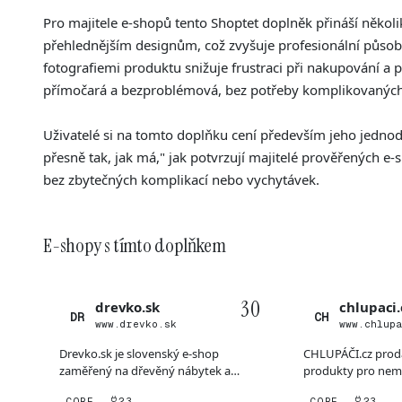
Pro majitele e-shopů tento Shoptet doplněk přináší něko
přehlednějším designům, což zvyšuje profesionální půso
fotografiemi produktu snižuje frustraci při nakupování 
přímočará a bezproblémová, bez potřeby komplikovaných
Uživatelé si na tomto doplňku cení především jeho jednod
přesně tak, jak má," jak potvrzují majitelé prověřených e-s
bez zbytečných komplikací nebo vychytávek.
E-shopy s tímto doplňkem
30
drevko.sk
chlupaci.
DR
CH
www.drevko.sk
www.chlup
Drevko.sk je slovenský e-shop
CHLUPÁČI.cz prod
zaměřený na dřevěný nábytek a
produkty pro nemo
dekorace s důrazem na kvalitu...
kočky – od antiparaz
CORE
23
CORE
23