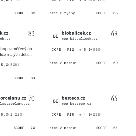
SCORE · 86
před 2 týdny
SCORE · 88
83
69
k.cz
biobalicek.cz
BI
sek.cz
www.biobalicek.cz
-shop zaměřený na
CORE
12
★ 5,0
(906)
iče malých dětí.
d...
před 2 měsíci
SCORE · 69
 5,0
(508)
SCORE · 83
70
65
porcelanu.cz
besteco.cz
BE
klaporcelanu.cz
www.besteco.cz
 5,0
(1 216)
CORE
15
★ 4,9
(258)
SCORE · 70
před 2 měsíci
SCORE · 65