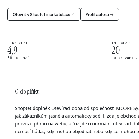
Otevřít v Shoptet marketplace ↗
Profil autora →
HODNOCENÍ
INSTALACÍ
4,9
20
36 recenzí
detekováno z
O doplňku
Shoptet doplněk Otevírací doba od společnosti MCORE Sys
jak zákazníkům jasně a automaticky sdělit, zda je obchod
provozu přímo na webu, ať už jde o normální otevírací dob
nemusí hádat, kdy mohou objednat nebo kdy se mohou obr