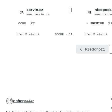
11
carvin.cz
nicopods
CA
NI
www.carvin.cz
www.nicop
CORE
7
✓ PREMIUM
před 2 měsíci
SCORE · 11
před 2 měsíci
Předchozí
eshop
radar