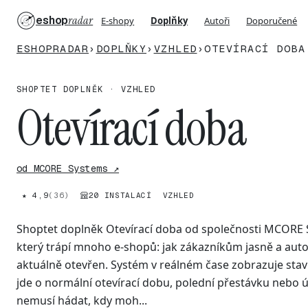
eshop
radar
E-shopy
Doplňky
Autoři
Doporučené
ESHOPRADAR
›
DOPLŇKY
›
VZHLED
›
OTEVÍRACÍ DOBA
SHOPTET DOPLNĚK · VZHLED
Otevírací doba
od MCORE Systems ↗
★ 4,9
(36)
20 INSTALACÍ
VZHLED
Shoptet doplněk Otevírací doba od společnosti MCORE 
který trápí mnoho e-shopů: jak zákazníkům jasně a auto
aktuálně otevřen. Systém v reálném čase zobrazuje sta
jde o normální otevírací dobu, polední přestávku nebo úp
nemusí hádat, kdy moh...