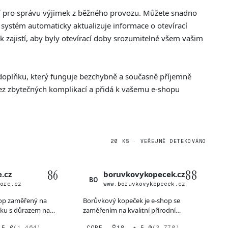
ní pro správu výjimek z běžného provozu. Můžete snadno
 systém automaticky aktualizuje informace o otevírací
 zajistí, aby byly otevírací doby srozumitelné všem vašim
 doplňku, který funguje bezchybně a současně příjemně
bez zbytečných komplikací a přidá k vašemu e-shopu
20 KS · VEŘEJNĚ DETEKOVÁNO
86
88
.cz
boruvkovykopecek.cz
BO
tore.cz
www.boruvkovykopecek.cz
hop zaměřený na
Borůvkový kopeček je e-shop se
iku s důrazem na
zaměřením na kvalitní přírodní
 režim...
kosmetiku pro péči o pleť a...
 5,0
(1 464)
CORE
18
★ 5,0
(3 770)