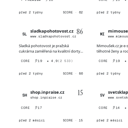
před 2 týdny
SCORE · 62
před 2 týdny
86
sladkapohotovost.cz
mimouse
SL
MI
www.sladkapohotovost.cz
www.mimou
Sladká pohotovost je pražská
Mimoušek.cz je e
cukrárna zaměřená na kvalitní dorty,
těhotné ženy a rod
zákusky a chlebíčky bez...
Nabízí vlastní bran
CORE
19
★ 4,9
(2 533)
CORE
19
★
před 2 týdny
SCORE · 86
před 2 týdny
15
shop.inpraise.cz
svetskla
SH
SV
shop.inpraise.cz
www.svets
CORE
17
CORE
14
★
před 2 měsíci
SCORE · 15
před 2 měsíci