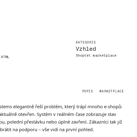
KATEGORIE
Vzhled
Shoptet marketplace
 HTML
POPIS · MARKETPLACE
tems elegantně řeší problém, který trápí mnoho e-shopů:
 aktuálně otevřen. Systém v reálném čase zobrazuje stav
u, polední přestávku nebo úplné zavření. Zákazníci tak již
átit na podporu – vše vidí na první pohled.