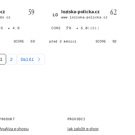
59
62
.cz
loziska-policka.cz
LO
ods.cz
www.loziska-policka.cz
25
★ 4,9
CORE
8
★ 5,0
(181)
SCORE · 59
před 2 měsíci
SCORE · 62
1
2
Další
PRODUKT
PRŮVODCI
Analýza e-shopu
Jak založit e-shop