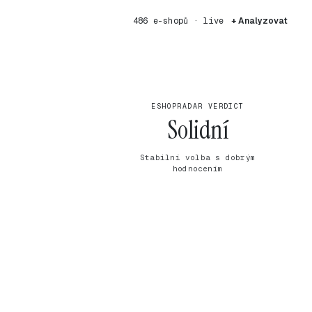
486 e-shopů · live
+ Analyzovat
ESHOPRADAR VERDICT
Solidní
Stabilní volba s dobrým
hodnocením