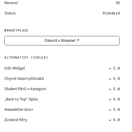
Recenzí
36
Status
Standard
MARKETPLACE
Otevřít v Shoptet ↗
ALTERNATIVY (VZHLED)
Info Widget
★ 5,0
Chytré řazení příznaků
★ 5,0
Sbalení filtrů v kategorii
★ 5,0
„Back to Top“ šipka
★ 5,0
Newsletter box+
★ 5,0
Zvolené filtry
★ 5,0