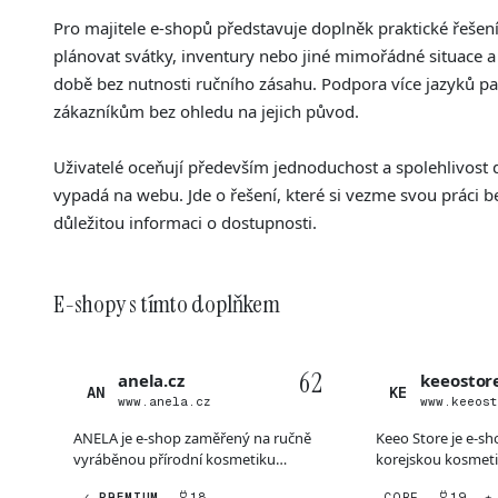
Pro majitele e-shopů představuje doplněk praktické řeše
plánovat svátky, inventury nebo jiné mimořádné situace a
době bez nutnosti ručního zásahu. Podpora více jazyků pak
zákazníkům bez ohledu na jejich původ.
Uživatelé oceňují především jednoduchost a spolehlivost
vypadá na webu. Jde o řešení, které si vezme svou práci 
důležitou informaci o dostupnosti.
E-shopy s tímto doplňkem
62
anela.cz
keeostore
AN
KE
www.anela.cz
www.keeos
ANELA je e-shop zaměřený na ručně
Keeo Store je e-s
vyráběnou přírodní kosmetiku
korejskou kosmet
určenou pro všechny typy pl...
vícekrokový péčový
✓ PREMIUM
18
CORE
19
★