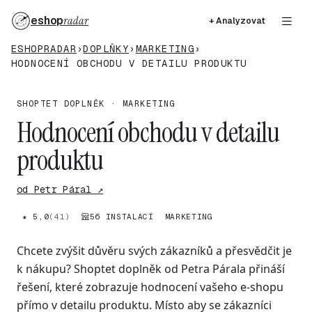
eshop
radar
+ Analyzovat
ESHOPRADAR
›
DOPLŇKY
›
MARKETING
›
HODNOCENÍ OBCHODU V DETAILU PRODUKTU
SHOPTET DOPLNĚK · MARKETING
Hodnocení obchodu v detailu
produktu
od Petr Páral ↗
★ 5,0
(41)
56 INSTALACÍ
MARKETING
Chcete zvýšit důvěru svých zákazníků a přesvědčit je
k nákupu? Shoptet doplněk od Petra Párala přináší
řešení, které zobrazuje hodnocení vašeho e-shopu
přímo v detailu produktu. Místo aby se zákazníci