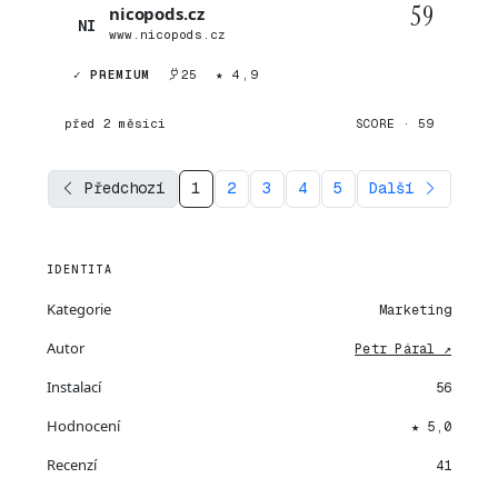
59
nicopods.cz
NI
www.nicopods.cz
✓ PREMIUM
25
★ 4,9
před 2 měsíci
SCORE · 59
Předchozí
1
2
3
4
5
Další
IDENTITA
Kategorie
Marketing
Autor
Petr Páral ↗
Instalací
56
Hodnocení
★ 5,0
Recenzí
41