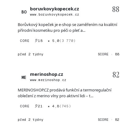
88
boruvkovykopecek.cz
BO
www.boruvkovykopecek.cz
Borůvkový kopeček je e-shop se zaměřením na kvalitní
přírodní kosmetiku pro péči o pleť a...
CORE
18
★ 5,0
(3 770)
před 2 týdny
SCORE · 88
82
merinoshop.cz
ME
www.merinoshop.cz
MERINOSHOP.CZ prodává funkční a termoregulační
oblečení z merino vlny pro aktivní lidi – t...
CORE
21
★ 4,8
(745)
před 2 týdny
SCORE · 82