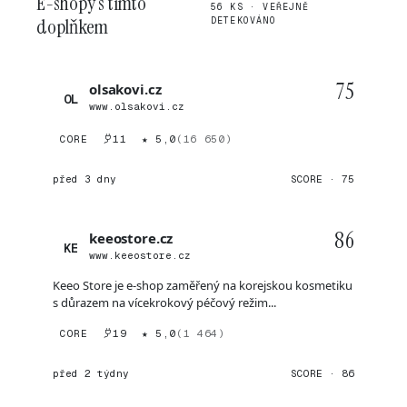
E-shopy s tímto
56 KS · VEŘEJNĚ
doplňkem
DETEKOVÁNO
75
olsakovi.cz
OL
www.olsakovi.cz
CORE
11
★ 5,0
(16 650)
před 3 dny
SCORE · 75
86
keeostore.cz
KE
www.keeostore.cz
Keeo Store je e-shop zaměřený na korejskou kosmetiku
s důrazem na vícekrokový péčový režim...
CORE
19
★ 5,0
(1 464)
před 2 týdny
SCORE · 86