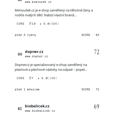
www.mimousek.cz
Mimoušek.cz je e-shop zaměřený na těhotné ženy a
rodiče malých dětí. Nabízí vlastní brand...
CORE
19
★ 5,0
(508)
před 2 týdny
SCORE · 83
72
dopner.cz
DO
www.dopner.cz
Dopner.cz je specializovaný e-shop zaměřený na
plastové a plechové nádoby na odpad – popel...
CORE
7
★ 5,0
(390)
před 1 měsícem
SCORE · 72
69
biobalicek.cz
BI
www.biobalicek.cz