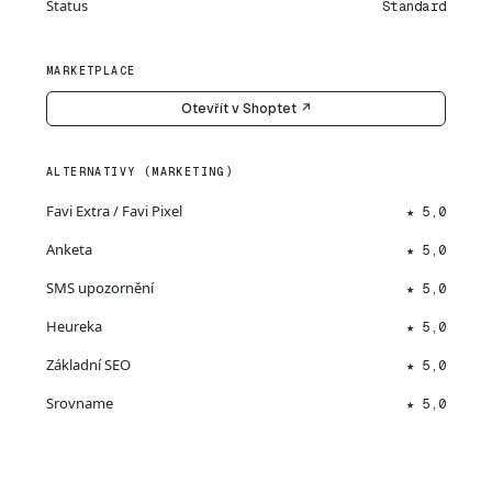
Status
Standard
MARKETPLACE
Otevřít v Shoptet ↗
ALTERNATIVY (MARKETING)
Favi Extra / Favi Pixel
★ 5,0
Anketa
★ 5,0
SMS upozornění
★ 5,0
Heureka
★ 5,0
Základní SEO
★ 5,0
Srovname
★ 5,0