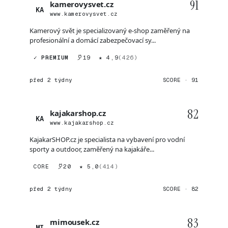
91
kamerovysvet.cz
KA
www.kamerovysvet.cz
Kamerový svět je specializovaný e-shop zaměřený na
profesionální a domácí zabezpečovací sy...
✓ PREMIUM
19
★ 4,9
(426)
před 2 týdny
SCORE · 91
82
kajakarshop.cz
KA
www.kajakarshop.cz
KajakarSHOP.cz je specialista na vybavení pro vodní
sporty a outdoor, zaměřený na kajakáře...
CORE
20
★ 5,0
(414)
před 2 týdny
SCORE · 82
83
mimousek.cz
MI