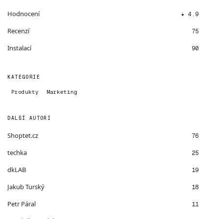
Hodnocení
★ 4.9
Recenzí
75
Instalací
90
KATEGORIE
Produkty
Marketing
DALŠÍ AUTOŘI
Shoptet.cz
76
techka
25
dkLAB
19
Jakub Turský
18
Petr Páral
11