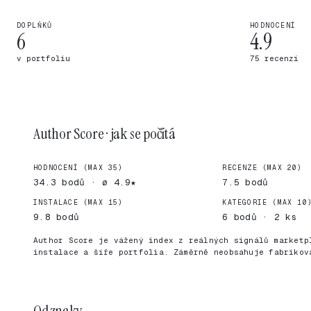
DOPLŇKŮ
HODNOCENÍ
6
4.9
v portfoliu
75 recenzí
Author Score · jak se počítá
HODNOCENÍ (MAX 35)
RECENZE (MAX 20)
34.3 bodů · ø 4.9★
7.5 bodů
INSTALACE (MAX 15)
KATEGORIE (MAX 10
9.8 bodů
6 bodů · 2 ks
Author Score je vážený index z reálných signálů marketp
instalace a šíře portfolia. Záměrně neobsahuje fabrikov
Odznaky