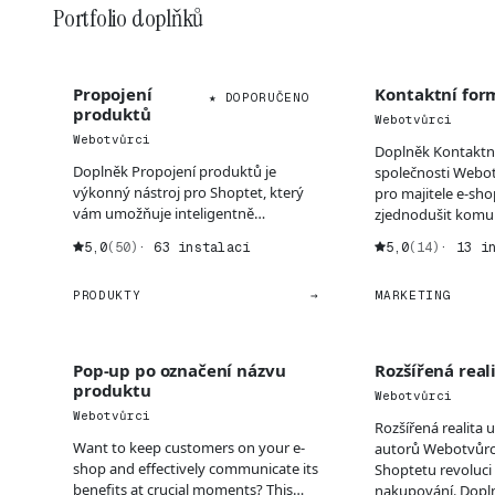
Portfolio doplňků
Propojení
Kontaktní for
★ DOPORUČENO
produktů
Webotvůrci
Webotvůrci
Doplněk Kontaktn
Doplněk Propojení produktů je
společnosti Webot
výkonný nástroj pro Shoptet, který
pro majitele e-shop
vám umožňuje inteligentně
zjednodušit komun
propojovat související položk...
5,0
(50)
· 63 instalací
5,0
(14)
· 13 i
PRODUKTY
→
MARKETING
Pop-up po označení názvu
Rozšířená real
produktu
Webotvůrci
Webotvůrci
Rozšířená realita
Want to keep customers on your e-
autorů Webotvůrci
shop and effectively communicate its
Shoptetu revoluci 
benefits at crucial moments? This
nakupování. Dopln