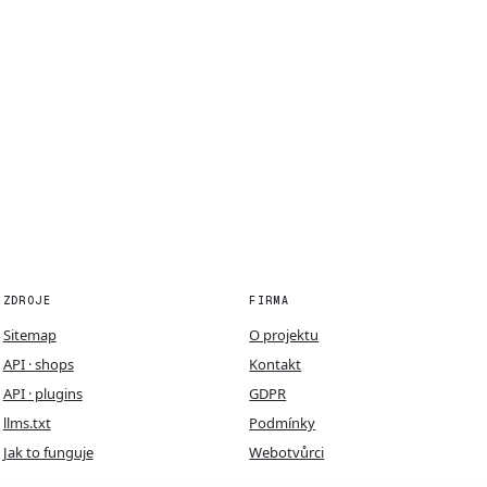
ZDROJE
FIRMA
Sitemap
O projektu
API · shops
Kontakt
API · plugins
GDPR
llms.txt
Podmínky
Jak to funguje
Webotvůrci