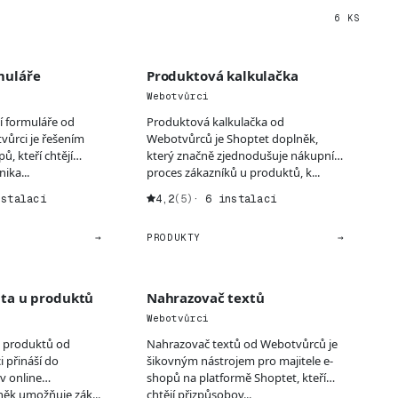
6 KS
muláře
Produktová kalkulačka
Webotvůrci
í formuláře od
Produktová kalkulačka od
vůrci je řešením
Webotvůrců je Shoptet doplněk,
ů, kteří chtějí
který značně zjednodušuje nákupní
ika...
proces zákazníků u produktů, k...
nstalací
4,2
(5)
· 6 instalací
→
PRODUKTY
→
ita u produktů
Nahrazovač textů
Webotvůrci
 u produktů od
Nahrazovač textů od Webotvůrců je
 přináší do
šikovným nástrojem pro majitele e-
v online
shopů na platformě Shoptet, kteří
ěk umožňuje zák...
chtějí přizpůsobov...