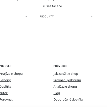
· 0 instalace
→
PRODUKTY
→
PRODUKT
PRŮVODCI
Analýza e-shopu
Jak založit e-shop
E-shopy
Srovnání platforem
Doplňky
Analýza e-shopu
Autoři
Blog
Porovnat
Doporučené doplňky