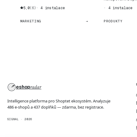
Shoptet plugin o...
5,0
(6)
· 4 instalace
· 4 instalace
MARKETING
→
PRODUKTY
eshop
radar
Intelligence platforma pro Shoptet ekosystém. Analyzuje
486 e-shopů a 437 doplňků — zdarma, bez registrace.
SIGNAL · 2026