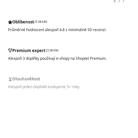
3 / 7
Oblíbenost
ZÍSKÁNO
Průměrné hodnocení alespoň 4.8 z minimálně 50 recenzí.
Premium expert
ZÍSKÁNO
Alespoň 3 doplňky používají e-shopy na Shoptet Premium.
Dlouhověkost
Alespoň jeden doplněk evidujeme 3+ roky.