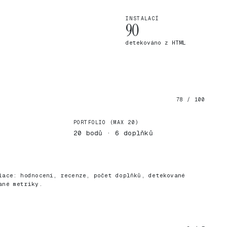
INSTALACÍ
90
detekováno z HTML
78 / 100
PORTFOLIO (MAX 20)
20 bodů · 6 doplňků
)
lace: hodnocení, recenze, počet doplňků, detekované
ané metriky.