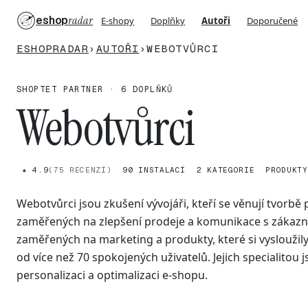
eshop
radar
E-shopy
Doplňky
Autoři
Doporučené
ESHOPRADAR
›
AUTOŘI
›
WEBOTVŮRCI
SHOPTET PARTNER · 6 DOPLŇKŮ
Webotvůrci
★ 4.9
(75 RECENZÍ)
90 INSTALACÍ
2 KATEGORIE
PRODUKTY
Webotvůrci jsou zkušení vývojáři, kteří se věnují tvorb
zaměřených na zlepšení prodeje a komunikace s zákazník
zaměřených na marketing a produkty, které si vysloužil
od více než 70 spokojených uživatelů. Jejich specialitou 
personalizaci a optimalizaci e-shopu.