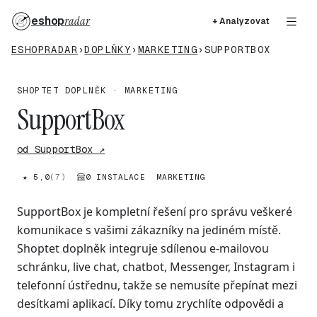
eshop
radar
+ Analyzovat
ESHOPRADAR
›
DOPLŇKY
›
MARKETING
›
SUPPORTBOX
SHOPTET DOPLNĚK · MARKETING
SupportBox
od SupportBox ↗
★ 5,0
(7)
0 INSTALACE
MARKETING
SupportBox je kompletní řešení pro správu veškeré
komunikace s vašimi zákazníky na jediném místě.
Shoptet doplněk integruje sdílenou e-mailovou
schránku, live chat, chatbot, Messenger, Instagram i
telefonní ústřednu, takže se nemusíte přepínat mezi
desítkami aplikací. Díky tomu zrychlíte odpovědi a