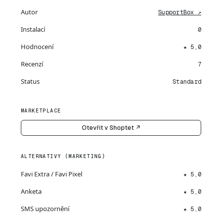
Autor
SupportBox ↗
Instalací
0
Hodnocení
★ 5,0
Recenzí
7
Status
Standard
MARKETPLACE
Otevřít v Shoptet ↗
ALTERNATIVY (MARKETING)
Favi Extra / Favi Pixel
★ 5,0
Anketa
★ 5,0
SMS upozornění
★ 5,0