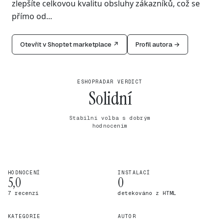
zlepšíte celkovou kvalitu obsluhy zákazníků, což se
přímo od...
Otevřít v Shoptet marketplace ↗
Profil autora →
ESHOPRADAR VERDICT
Solidní
Stabilní volba s dobrým
hodnocením
HODNOCENÍ
INSTALACÍ
5,0
0
7 recenzí
detekováno z HTML
KATEGORIE
AUTOR