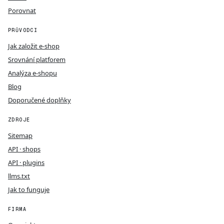
Porovnat
PRŮVODCI
Jak založit e-shop
Srovnání platforem
Analýza e-shopu
Blog
Doporučené doplňky
ZDROJE
Sitemap
API · shops
API · plugins
llms.txt
Jak to funguje
FIRMA