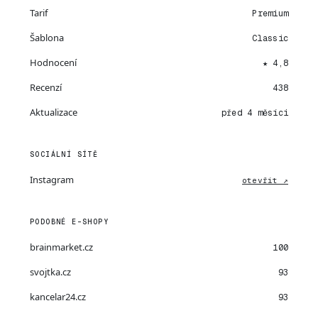
Tarif
Premium
Šablona
Classic
Hodnocení
★ 4,8
Recenzí
438
Aktualizace
před 4 měsíci
SOCIÁLNÍ SÍTĚ
Instagram
otevřít ↗
PODOBNÉ E-SHOPY
brainmarket.cz
100
svojtka.cz
93
kancelar24.cz
93