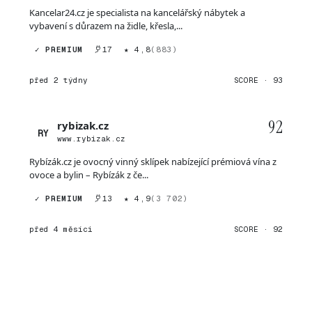
Kancelar24.cz je specialista na kancelářský nábytek a
vybavení s důrazem na židle, křesla,...
✓ PREMIUM
17
★ 4,8
(883)
před 2 týdny
SCORE · 93
92
rybizak.cz
RY
www.rybizak.cz
Rybízák.cz je ovocný vinný sklípek nabízející prémiová vína z
ovoce a bylin – Rybízák z če...
✓ PREMIUM
13
★ 4,9
(3 702)
před 4 měsíci
SCORE · 92