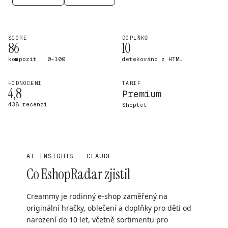
SCORE
DOPLŇKŮ
86
10
kompozit · 0–100
detekováno z HTML
HODNOCENÍ
TARIF
4,8
Premium
438 recenzí
Shoptet
AI INSIGHTS · CLAUDE
Co EshopRadar zjistil
Creammy je rodinný e-shop zaměřený na
originální hračky, oblečení a doplňky pro děti od
narození do 10 let, včetně sortimentu pro