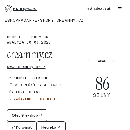
eshop
radar
+ Analyzovat
ESHOPRADAR
›
E-SHOPY
›
CREAMMY.CZ
SHOPTET · PREMIUM ·
ANALÝZA 30.03.2026
creammy.cz
ESHOPRADAR SCORE
www.creammy.cz ↗
86
✓ SHOPTET PREMIUM
10 DOPLŇKŮ
★ 4,8
(438)
ŠABLONA: CLASSIC
SILNÝ
NEZAŘAZENO · LOW-DATA
Otevřít e-shop ↗
⇄ Porovnat
Heureka ↗