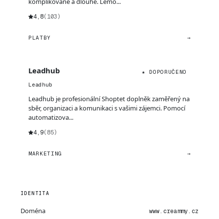
komplikované a dlouhé. Lemo...
4,8
(103)
PLATBY
→
Leadhub
★ DOPORUČENO
Leadhub
Leadhub je profesionální Shoptet doplněk zaměřený na
sběr, organizaci a komunikaci s vašimi zájemci. Pomocí
automatizova...
4,9
(85)
MARKETING
→
IDENTITA
Doména
www.creammy.cz