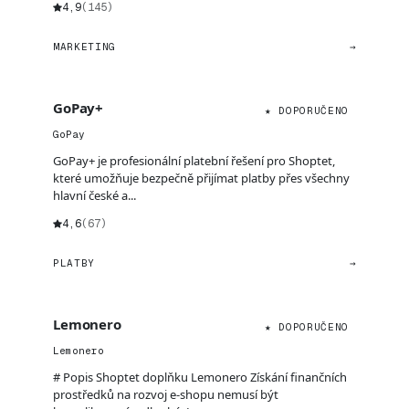
4,9
(145)
MARKETING
→
GoPay+
★ DOPORUČENO
GoPay
GoPay+ je profesionální platební řešení pro Shoptet,
které umožňuje bezpečně přijímat platby přes všechny
hlavní české a...
4,6
(67)
PLATBY
→
Lemonero
★ DOPORUČENO
Lemonero
# Popis Shoptet doplňku Lemonero Získání finančních
prostředků na rozvoj e-shopu nemusí být