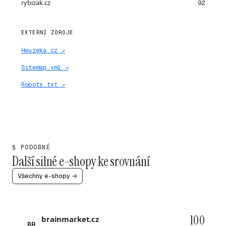
rybizak.cz
92
EXTERNÍ ZDROJE
Heureka.cz ↗
Sitemap.xml ↗
Robots.txt ↗
§ PODOBNÉ
Další silné e-shopy ke srovnání
Všechny e-shopy →
100
brainmarket.cz
BR