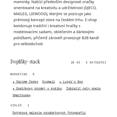
maminky. Nabízí především designové značky
orientované na kreativitu a udržitelnost (DJECO,
MAILEG, LIEWOOD), kterými se pozicuje jako
prémiový koncept store na českém trhu. E-shop
kombinuje tradiční i kreativní hračky s
modelovacími sadami, oblečením a dárkovými
položkami, přičemž zároveň provozuje B2B kanál
pro velkoobchod.
Doplňky · stack
10 KS · 5 KATEGORIÍ
MARKETING · 6
★ Sázíme Česko
Ecomail
★ Luigi's Box
★ Doplňkový prodej v košíku
Zobrazit celý popis
Smartsupp+
VZHLED · 1
Dotyková galerie produktových fotografií