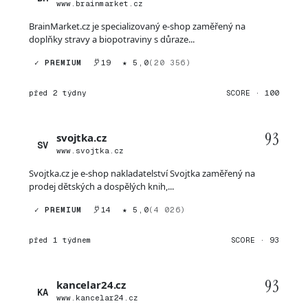
www.brainmarket.cz
BrainMarket.cz je specializovaný e-shop zaměřený na
doplňky stravy a biopotraviny s důraze...
✓ PREMIUM
19
★ 5,0
(20 356)
před 2 týdny
SCORE · 100
93
svojtka.cz
SV
www.svojtka.cz
Svojtka.cz je e-shop nakladatelství Svojtka zaměřený na
prodej dětských a dospělých knih,...
✓ PREMIUM
14
★ 5,0
(4 026)
před 1 týdnem
SCORE · 93
93
kancelar24.cz
KA
www.kancelar24.cz