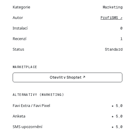
Kategorie
Marketing
Autor
ProfiSMS ↗
Instalací
0
Recenzí
1
Status
Standard
MARKETPLACE
Otevřít v Shoptet ↗
ALTERNATIVY (MARKETING)
Favi Extra / Favi Pixel
★ 5,0
Anketa
★ 5,0
SMS upozornění
★ 5,0