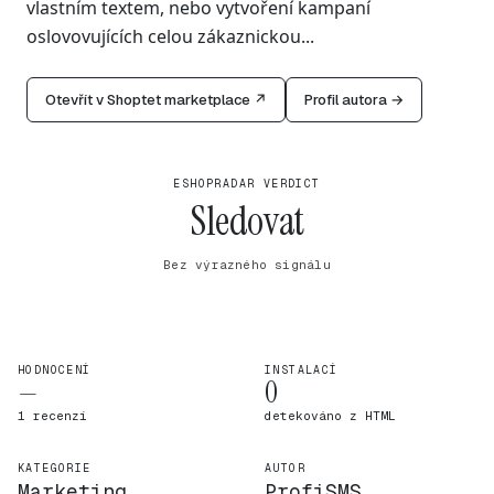
vlastním textem, nebo vytvoření kampaní
oslovovujících celou zákaznickou...
Otevřít v Shoptet marketplace ↗
Profil autora →
ESHOPRADAR VERDICT
Sledovat
Bez výrazného signálu
HODNOCENÍ
INSTALACÍ
—
0
1 recenzí
detekováno z HTML
KATEGORIE
AUTOR
Marketing
ProfiSMS