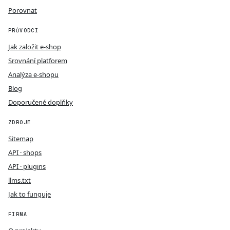
Porovnat
PRŮVODCI
Jak založit e-shop
Srovnání platforem
Analýza e-shopu
Blog
Doporučené doplňky
ZDROJE
Sitemap
API · shops
API · plugins
llms.txt
Jak to funguje
FIRMA