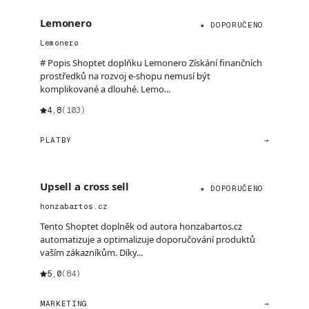
Lemonero
★ DOPORUČENO
Lemonero
# Popis Shoptet doplňku Lemonero Získání finančních
prostředků na rozvoj e-shopu nemusí být
komplikované a dlouhé. Lemo...
4,8
(103)
PLATBY
→
Upsell a cross sell
★ DOPORUČENO
honzabartos.cz
Tento Shoptet doplněk od autora honzabartos.cz
automatizuje a optimalizuje doporučování produktů
vaším zákazníkům. Díky...
5,0
(84)
MARKETING
→