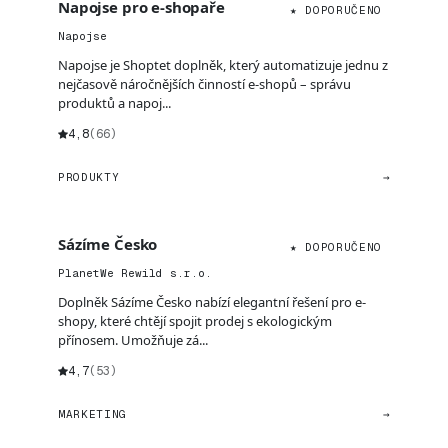
Napojse pro e-shopaře
★ DOPORUČENO
Napojse
Napojse je Shoptet doplněk, který automatizuje jednu z
nejčasově náročnějších činností e-shopů – správu
produktů a napoj...
4,8
(66)
PRODUKTY
→
Sázíme Česko
★ DOPORUČENO
PlanetWe Rewild s.r.o.
Doplněk Sázíme Česko nabízí elegantní řešení pro e-
shopy, které chtějí spojit prodej s ekologickým
přínosem. Umožňuje zá...
4,7
(53)
MARKETING
→