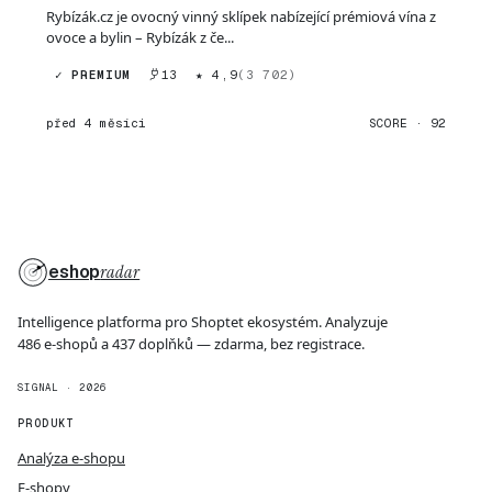
Rybízák.cz je ovocný vinný sklípek nabízející prémiová vína z
ovoce a bylin – Rybízák z če...
✓ PREMIUM
13
★ 4,9
(3 702)
před 4 měsíci
SCORE · 92
eshop
radar
Intelligence platforma pro Shoptet ekosystém. Analyzuje
486 e-shopů a 437 doplňků — zdarma, bez registrace.
SIGNAL · 2026
PRODUKT
Analýza e-shopu
E-shopy