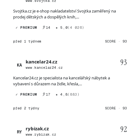
www.svojtka.cz
Svojtka.cz je e-shop nakladatelství Svojtka zaměřený na
prodej dětských a dospělých knih,...
✓ PREMIUM
14
★ 5,0
(4 026)
před 1 týdnem
SCORE · 93
93
kancelar24.cz
KA
www.kancelar24.cz
Kancelar24.cz je specialista na kancelářský nábytek a
vybavení s důrazem na židle, křesla,...
✓ PREMIUM
17
★ 4,8
(883)
před 2 týdny
SCORE · 93
92
rybizak.cz
RY
www.rybizak.cz