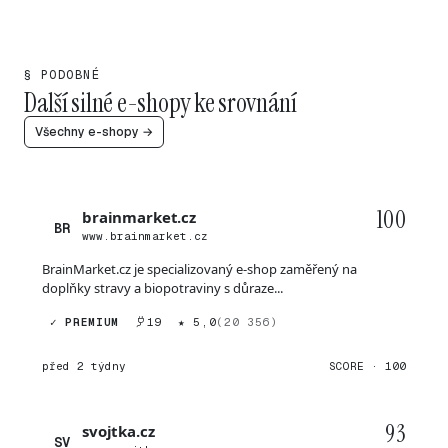
§ PODOBNÉ
Další silné e-shopy ke srovnání
Všechny e-shopy →
100
brainmarket.cz
BR
www.brainmarket.cz
BrainMarket.cz je specializovaný e-shop zaměřený na
doplňky stravy a biopotraviny s důraze...
✓ PREMIUM
19
★ 5,0
(20 356)
před 2 týdny
SCORE · 100
93
svojtka.cz
SV