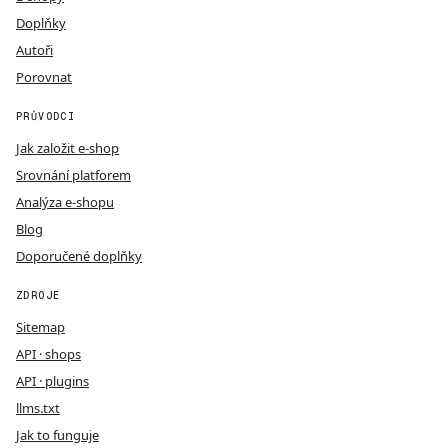
Doplňky
Autoři
Porovnat
PRŮVODCI
Jak založit e-shop
Srovnání platforem
Analýza e-shopu
Blog
Doporučené doplňky
ZDROJE
Sitemap
API · shops
API · plugins
llms.txt
Jak to funguje