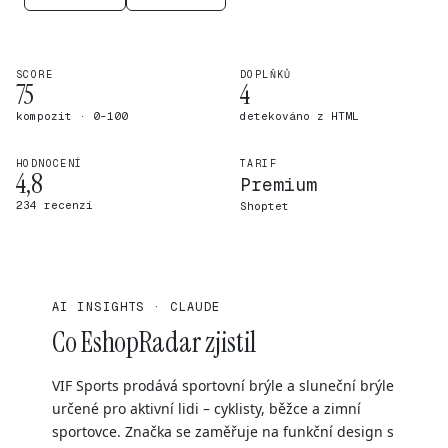
SCORE
DOPLŇKŮ
75
4
kompozit · 0–100
detekováno z HTML
HODNOCENÍ
TARIF
4,8
Premium
234 recenzí
Shoptet
AI INSIGHTS · CLAUDE
Co EshopRadar zjistil
VIF Sports prodává sportovní brýle a sluneční brýle
určené pro aktivní lidi – cyklisty, běžce a zimní
sportovce. Značka se zaměřuje na funkční design s