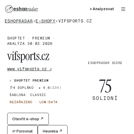
eshop
radar
+ Analyzovat
ESHOPRADAR
›
E-SHOPY
›
VIFSPORTS.CZ
SHOPTET · PREMIUM ·
ANALÝZA 30.03.2026
vifsports.cz
ESHOPRADAR SCORE
www.vifsports.cz ↗
75
✓ SHOPTET PREMIUM
4 DOPLŇKŮ
★ 4,8
(234)
ŠABLONA: CLASSIC
SOLIDNÍ
NEZAŘAZENO · LOW-DATA
Otevřít e-shop ↗
⇄ Porovnat
Heureka ↗