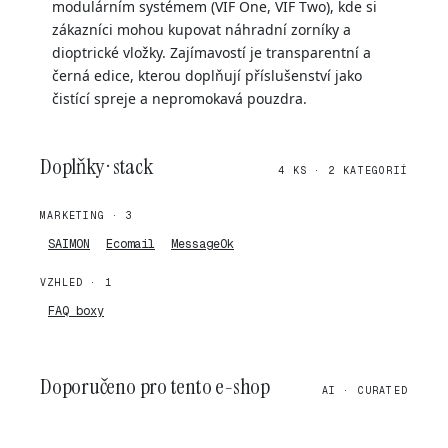
modulárním systémem (VIF One, VIF Two), kde si
zákazníci mohou kupovat náhradní zorníky a
dioptrické vložky. Zajímavostí je transparentní a
černá edice, kterou doplňují příslušenství jako
čistící spreje a nepromokavá pouzdra.
Doplňky · stack
4 KS · 2 KATEGORIÍ
MARKETING · 3
SAIMON
Ecomail
MessageOk
VZHLED · 1
FAQ boxy
Doporučeno pro tento e-shop
AI · CURATED