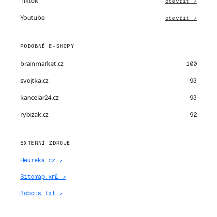
Tiktok
otevřít ↗
Youtube
otevřít ↗
PODOBNÉ E-SHOPY
brainmarket.cz
100
svojtka.cz
93
kancelar24.cz
93
rybizak.cz
92
EXTERNÍ ZDROJE
Heureka.cz ↗
Sitemap.xml ↗
Robots.txt ↗