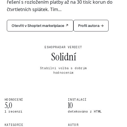
řešení s rozložením platby až na 30 tisíc korun do
čtvrtletních splátek. Tím...
Otevřít v Shoptet marketplace ↗
Profil autora →
ESHOPRADAR VERDICT
Solidní
Stabilní volba s dobrým
hodnocením
HODNOCENÍ
INSTALACÍ
5,0
10
1 recenzí
detekováno z HTML
KATEGORIE
AUTOR