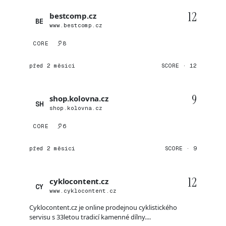
12
bestcomp.cz
BE
www.bestcomp.cz
CORE
8
před 2 měsíci
SCORE · 12
9
shop.kolovna.cz
SH
shop.kolovna.cz
CORE
6
před 2 měsíci
SCORE · 9
12
cyklocontent.cz
CY
www.cyklocontent.cz
Cyklocontent.cz je online prodejnou cyklistického
servisu s 33letou tradicí kamenné dílny....