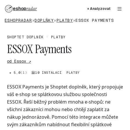
eshop
radar
+ Analyzovat
ESHOPRADAR
›
DOPLŇKY
›
PLATBY
›
ESSOX PAYMENTS
SHOPTET DOPLNĚK · PLATBY
ESSOX Payments
od Essox ↗
★ 5,0
(1)
10 INSTALACÍ
PLATBY
ESSOX Payments je Shoptet doplněk, který propojuje
váš e-shop se splátkovou službou společnosti
ESSOX. Řeší běžný problém mnoha e-shopů: ne
všichni zákazníci mohou nebo chtějí zaplatit za
nákup jednorázově. Pomocí této integrace můžete
svým zákazníkům nabídnout flexibilní splátkové