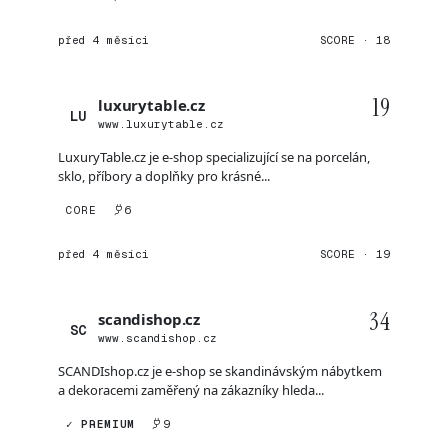
před 4 měsíci
SCORE · 18
19
luxurytable.cz
LU
www.luxurytable.cz
LuxuryTable.cz je e-shop specializující se na porcelán,
sklo, příbory a doplňky pro krásné...
CORE
6
před 4 měsíci
SCORE · 19
34
scandishop.cz
SC
www.scandishop.cz
SCANDIshop.cz je e-shop se skandinávským nábytkem
a dekoracemi zaměřený na zákazníky hleda...
✓ PREMIUM
9