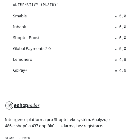
ALTERNATIVY (PLATBY)
Smable
★ 5,0
Inbank
★ 5,0
Shoptet Boost
★ 5,0
Global Payments 2.0
★ 5,0
Lemonero
★ 4,8
GoPay+
★ 4,6
eshop
radar
Intelligence platforma pro Shoptet ekosystém. Analyzuje
486 e-shopů a 437 doplňků — zdarma, bez registrace.
SIGNAL · 2026