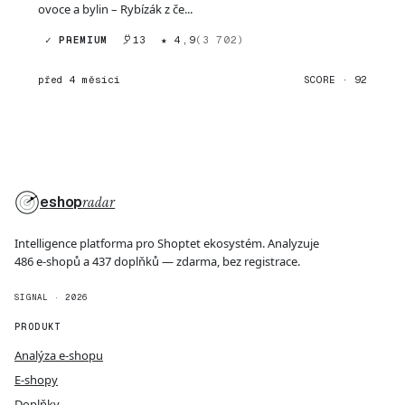
ovoce a bylin – Rybízák z če...
✓ PREMIUM
13
★ 4,9
(3 702)
před 4 měsíci
SCORE · 92
eshop
radar
Intelligence platforma pro Shoptet ekosystém. Analyzuje
486 e-shopů a 437 doplňků — zdarma, bez registrace.
SIGNAL · 2026
PRODUKT
Analýza e-shopu
E-shopy
Doplňky