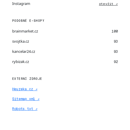
Instagram
otevřít ↗
PODOBNÉ E-SHOPY
brainmarket.cz
100
svojtka.cz
93
kancelar24.cz
93
rybizak.cz
92
EXTERNÍ ZDROJE
Heureka.cz ↗
Sitemap.xml ↗
Robots.txt ↗