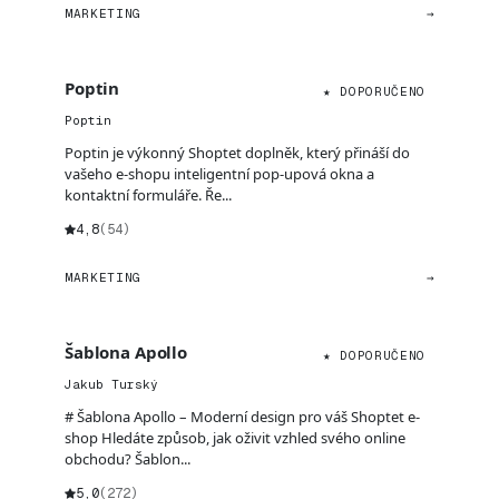
MARKETING
→
Poptin
★ DOPORUČENO
Poptin
Poptin je výkonný Shoptet doplněk, který přináší do
vašeho e-shopu inteligentní pop-upová okna a
kontaktní formuláře. Ře...
4,8
(54)
MARKETING
→
Šablona Apollo
★ DOPORUČENO
Jakub Turský
# Šablona Apollo – Moderní design pro váš Shoptet e-
shop Hledáte způsob, jak oživit vzhled svého online
obchodu? Šablon...
5,0
(272)