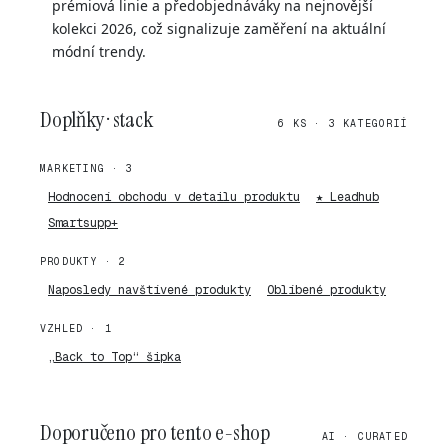
prémiová linie a předobjednáváky na nejnovější
kolekci 2026, což signalizuje zaměření na aktuální
módní trendy.
Doplňky · stack
6 KS · 3 KATEGORIÍ
MARKETING · 3
Hodnocení obchodu v detailu produktu
★ Leadhub
Smartsupp+
PRODUKTY · 2
Naposledy navštívené produkty
Oblíbené produkty
VZHLED · 1
„Back to Top“ šipka
Doporučeno pro tento e-shop
AI · CURATED