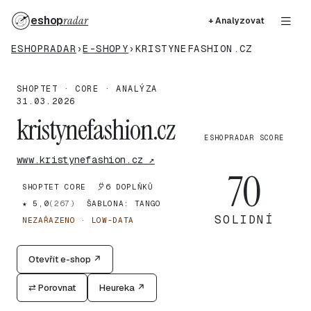
eshop
radar
+ Analyzovat
ESHOPRADAR
›
E-SHOPY
›
KRISTYNEFASHION.CZ
SHOPTET · CORE · ANALÝZA
31.03.2026
kristynefashion.cz
ESHOPRADAR SCORE
www.kristynefashion.cz ↗
70
SHOPTET CORE
6 DOPLŇKŮ
★ 5,0
(267)
ŠABLONA: TANGO
SOLIDNÍ
NEZAŘAZENO · LOW-DATA
Otevřít e-shop ↗
⇄ Porovnat
Heureka ↗