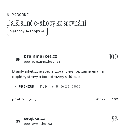
§ PODOBNÉ
Další silné e-shopy ke srovnání
Všechny e-shopy →
100
brainmarket.cz
BR
www.brainmarket.cz
BrainMarket.cz je specializovaný e-shop zaměřený na
doplňky stravy a biopotraviny s důraze...
✓ PREMIUM
19
★ 5,0
(20 356)
před 2 týdny
SCORE · 100
93
svojtka.cz
SV
www.svojtka.cz