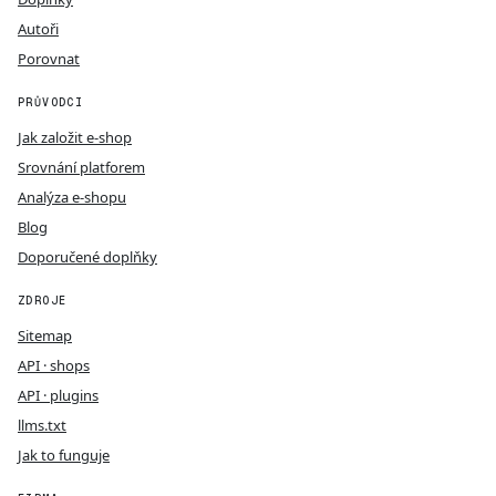
Autoři
Porovnat
PRŮVODCI
Jak založit e-shop
Srovnání platforem
Analýza e-shopu
Blog
Doporučené doplňky
ZDROJE
Sitemap
API · shops
API · plugins
llms.txt
Jak to funguje