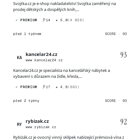
Svojtka.cz je e-shop nakladatelství Svojtka zaměřený na
prodej dětských a dospělých knih,...
✓ PREMIUM
14
★ 5,0
(4 026)
před 1 týdnem
SCORE · 93
93
kancelar24.cz
KA
www.kancelar24.cz
Kancelar24.cz je specialista na kancelářský nábytek a
vybavení s důrazem na židle, křesla,...
✓ PREMIUM
17
★ 4,8
(883)
před 2 týdny
SCORE · 93
92
rybizak.cz
RY
www.rybizak.cz
Rybízák.cz je ovocný vinný sklípek nabízející prémiová vína z