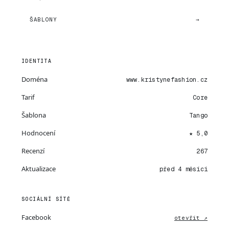
ŠABLONY
→
IDENTITA
Doména
www.kristynefashion.cz
Tarif
Core
Šablona
Tango
Hodnocení
★ 5,0
Recenzí
267
Aktualizace
před 4 měsíci
SOCIÁLNÍ SÍTĚ
Facebook
otevřít ↗