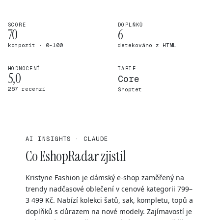
SCORE
DOPLŇKŮ
70
6
kompozit · 0–100
detekováno z HTML
HODNOCENÍ
TARIF
5,0
Core
267 recenzí
Shoptet
AI INSIGHTS · CLAUDE
Co EshopRadar zjistil
Kristyne Fashion je dámský e-shop zaměřený na
trendy nadčasové oblečení v cenové kategorii 799–
3 499 Kč. Nabízí kolekci šatů, sak, kompletu, topů a
doplňků s důrazem na nové modely. Zajímavostí je