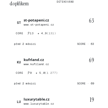
doplňkem
DETEKOVÁNO
63
st-potapeni.cz
ST
www.st-potapeni.cz
CORE
13
★ 4,9
(131)
před 2 měsíci
SCORE · 63
69
kufrland.cz
KU
www.kufrland.cz
CORE
9
★ 5,0
(1 277)
před 2 měsíci
SCORE · 69
19
luxurytable.cz
LU
www.luxurytable.cz