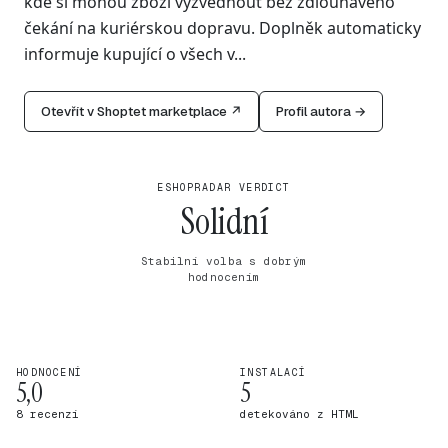
kde si mohou zboží vyzvednout bez zdlouhavého
čekání na kuriérskou dopravu. Doplněk automaticky
informuje kupující o všech v...
Otevřít v Shoptet marketplace ↗
Profil autora →
ESHOPRADAR VERDICT
Solidní
Stabilní volba s dobrým
hodnocením
HODNOCENÍ
INSTALACÍ
5,0
5
8 recenzí
detekováno z HTML