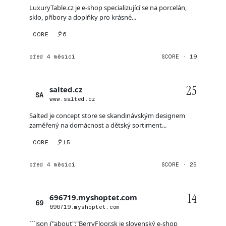
LuxuryTable.cz je e-shop specializující se na porcelán,
sklo, příbory a doplňky pro krásné...
CORE
6
před 4 měsíci
SCORE · 19
25
salted.cz
SA
www.salted.cz
Salted je concept store se skandinávským designem
zaměřený na domácnost a dětský sortiment...
CORE
15
před 4 měsíci
SCORE · 25
14
696719.myshoptet.com
69
696719.myshoptet.com
```json {"about":"BerryFloor.sk je slovenský e-shop