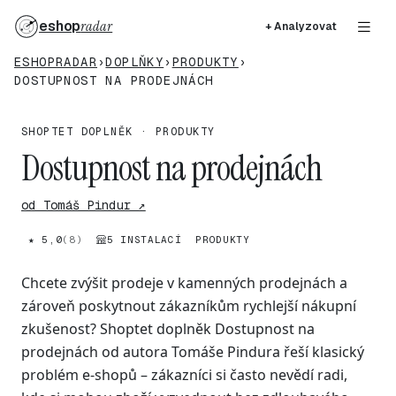
eshop
radar
+ Analyzovat
ESHOPRADAR
›
DOPLŇKY
›
PRODUKTY
›
DOSTUPNOST NA PRODEJNÁCH
SHOPTET DOPLNĚK · PRODUKTY
Dostupnost na prodejnách
od Tomáš Pindur ↗
★ 5,0
(8)
5 INSTALACÍ
PRODUKTY
Chcete zvýšit prodeje v kamenných prodejnách a
zároveň poskytnout zákazníkům rychlejší nákupní
zkušenost? Shoptet doplněk Dostupnost na
prodejnách od autora Tomáše Pindura řeší klasický
problém e-shopů – zákazníci si často nevědí radi,