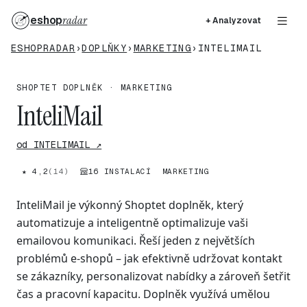
eshop
radar
+ Analyzovat
ESHOPRADAR
›
DOPLŇKY
›
MARKETING
›
INTELIMAIL
SHOPTET DOPLNĚK · MARKETING
InteliMail
od INTELIMAIL ↗
★ 4,2
(14)
16 INSTALACÍ
MARKETING
InteliMail je výkonný Shoptet doplněk, který
automatizuje a inteligentně optimalizuje vaši
emailovou komunikaci. Řeší jeden z největších
problémů e-shopů – jak efektivně udržovat kontakt
se zákazníky, personalizovat nabídky a zároveň šetřit
čas a pracovní kapacitu. Doplněk využívá umělou