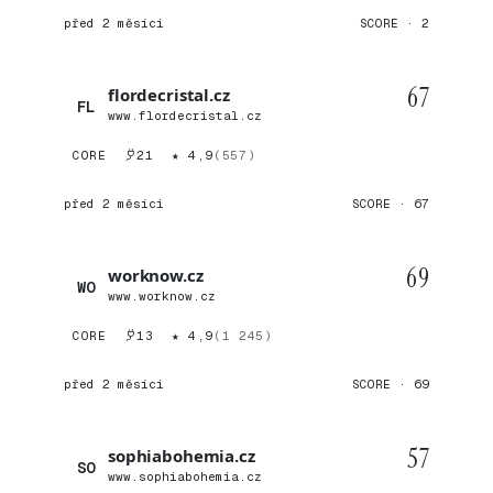
před 2 měsíci
SCORE · 2
67
flordecristal.cz
FL
www.flordecristal.cz
CORE
21
★ 4,9
(557)
před 2 měsíci
SCORE · 67
69
worknow.cz
WO
www.worknow.cz
CORE
13
★ 4,9
(1 245)
před 2 měsíci
SCORE · 69
57
sophiabohemia.cz
SO
www.sophiabohemia.cz