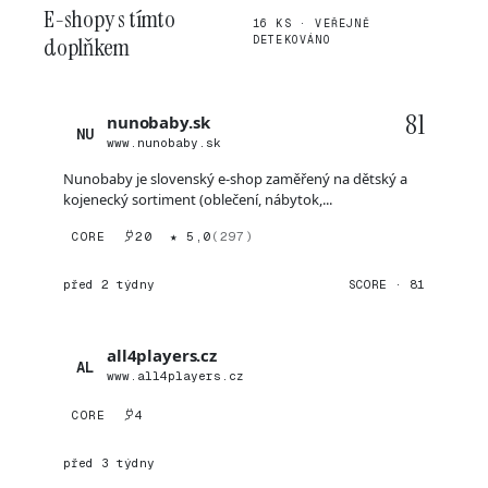
E-shopy s tímto
16 KS · VEŘEJNĚ
doplňkem
DETEKOVÁNO
81
nunobaby.sk
NU
www.nunobaby.sk
Nunobaby je slovenský e-shop zaměřený na dětský a
kojenecký sortiment (oblečení, nábytok,...
CORE
20
★ 5,0
(297)
před 2 týdny
SCORE · 81
all4players.cz
AL
www.all4players.cz
CORE
4
před 3 týdny