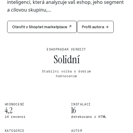
inteligenci, která analyzuje vaš eshop, jeho segment
a cílovou skupinu,...
Otevřít v Shoptet marketplace ↗
Profil autora →
ESHOPRADAR VERDICT
Solidní
Stabilní volba s dobrým
hodnocením
HODNOCENÍ
INSTALACÍ
4,2
16
14 recenzí
detekováno z HTML
KATEGORIE
AUTOR