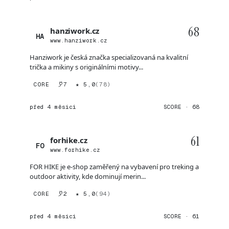
68
hanziwork.cz
HA
www.hanziwork.cz
Hanziwork je česká značka specializovaná na kvalitní
trička a mikiny s originálními motivy...
CORE
7
★ 5,0
(78)
před 4 měsíci
SCORE · 68
61
forhike.cz
FO
www.forhike.cz
FOR HIKE je e-shop zaměřený na vybavení pro treking a
outdoor aktivity, kde dominují merin...
CORE
2
★ 5,0
(94)
před 4 měsíci
SCORE · 61