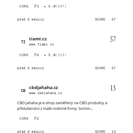
CORE
3
★ 5,0
(547)
před 2 měsíci
SCORE · 57
57
tiami.cz
TI
www.tiami.cz
CORE
4
★ 5,0
(313)
před 2 měsíci
SCORE · 57
13
cbdjahaha.cz
CB
www.cbdjahaha.cz
CBD Jahaha je e-shop zaměřený na CBD produkty a
příslušenství z malé rodinné firmy. Sortim...
CORE
2
před 4 měsíci
SCORE · 13