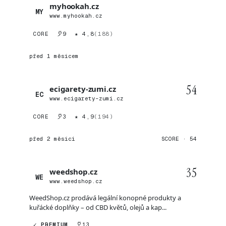
myhookah.cz
MY
www.myhookah.cz
CORE
9
★ 4,8
(188)
před 1 měsícem
54
ecigarety-zumi.cz
EC
www.ecigarety-zumi.cz
CORE
3
★ 4,9
(194)
před 2 měsíci
SCORE · 54
35
weedshop.cz
WE
www.weedshop.cz
WeedShop.cz prodává legální konopné produkty a
kuřácké doplňky – od CBD květů, olejů a kap...
✓ PREMIUM
13