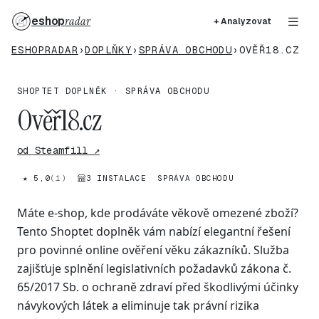
eshop
radar
+ Analyzovat
ESHOPRADAR
›
DOPLŇKY
›
SPRÁVA OBCHODU
›
OVĚŘ18.CZ
SHOPTET DOPLNĚK · SPRÁVA OBCHODU
Ověř18.cz
od Steamfill ↗
★ 5,0
(1)
3 INSTALACE
SPRÁVA OBCHODU
Máte e-shop, kde prodáváte věkově omezené zboží?
Tento Shoptet doplněk vám nabízí elegantní řešení
pro povinné online ověření věku zákazníků. Služba
zajišťuje splnění legislativních požadavků zákona č.
65/2017 Sb. o ochraně zdraví před škodlivými účinky
návykových látek a eliminuje tak právní rizika