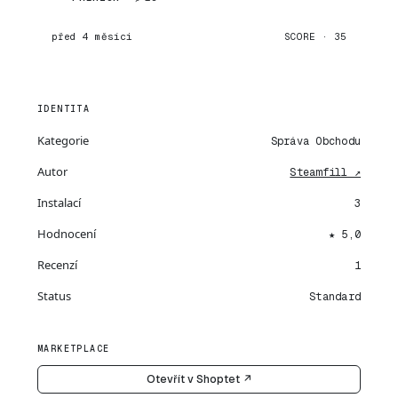
před 4 měsíci
SCORE · 35
IDENTITA
Kategorie
Správa Obchodu
Autor
Steamfill ↗
Instalací
3
Hodnocení
★ 5,0
Recenzí
1
Status
Standard
MARKETPLACE
Otevřít v Shoptet ↗