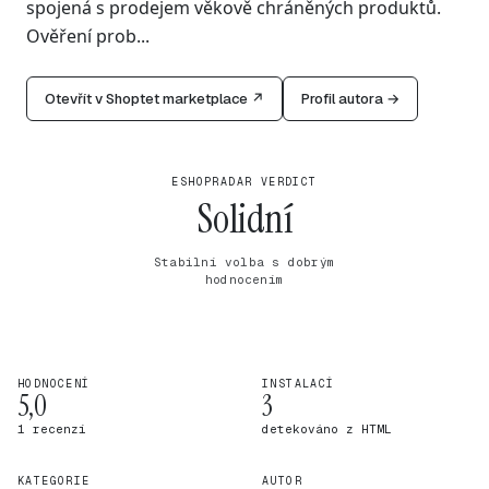
spojená s prodejem věkově chráněných produktů.
Ověření prob...
Otevřít v Shoptet marketplace ↗
Profil autora →
ESHOPRADAR VERDICT
Solidní
Stabilní volba s dobrým
hodnocením
HODNOCENÍ
INSTALACÍ
5,0
3
1 recenzí
detekováno z HTML
KATEGORIE
AUTOR