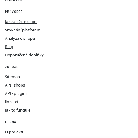
PRŮVODCI
Jak založit e-shop
Srovnání platforem
Analýza e-shopu
Blog
Doporučené doplňky
ZDROJE
Sitemap
API · shops
API · plugins
llms.txt
Jak to funguje
FIRMA
O projektu