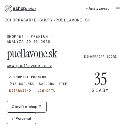
eshop
radar
+ Analyzovat
ESHOPRADAR
›
E-SHOPY
›
PUELLAVONE.SK
SHOPTET · PREMIUM ·
ANALÝZA 29.03.2026
puellavone.sk
ESHOPRADAR SCORE
www.puellavone.sk ↗
35
✓ SHOPTET PREMIUM
13 DOPLŇKŮ
ŠABLONA: STEP
SLABÝ
NEZAŘAZENO · LOW-DATA
Otevřít e-shop ↗
⇄ Porovnat