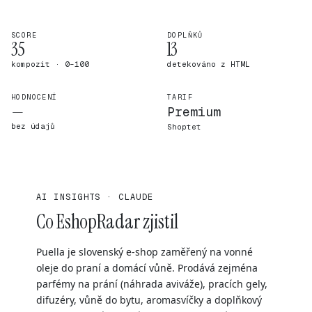
SCORE
DOPLŇKŮ
35
13
kompozit · 0–100
detekováno z HTML
HODNOCENÍ
TARIF
—
Premium
bez údajů
Shoptet
AI INSIGHTS · CLAUDE
Co EshopRadar zjistil
Puella je slovenský e-shop zaměřený na vonné
oleje do praní a domácí vůně. Prodává zejména
parfémy na prání (náhrada aviváže), pracích gely,
difuzéry, vůně do bytu, aromasvíčky a doplňkový