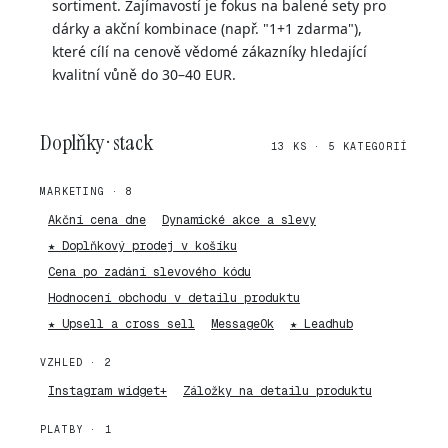
sortiment. Zajímavostí je fokus na balené sety pro
dárky a akční kombinace (např. "1+1 zdarma"),
které cílí na cenově vědomé zákazníky hledající
kvalitní vůně do 30–40 EUR.
Doplňky · stack
13 KS · 5 KATEGORIÍ
MARKETING · 8
Akční cena dne
Dynamické akce a slevy
★ Doplňkový prodej v košíku
Cena po zadání slevového kódu
Hodnocení obchodu v detailu produktu
★ Upsell a cross sell
MessageOk
★ Leadhub
VZHLED · 2
Instagram widget+
Záložky na detailu produktu
PLATBY · 1