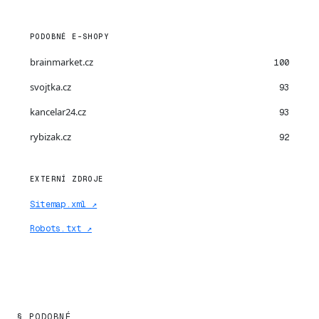
PODOBNÉ E-SHOPY
brainmarket.cz
100
svojtka.cz
93
kancelar24.cz
93
rybizak.cz
92
EXTERNÍ ZDROJE
Sitemap.xml ↗
Robots.txt ↗
§ PODOBNÉ