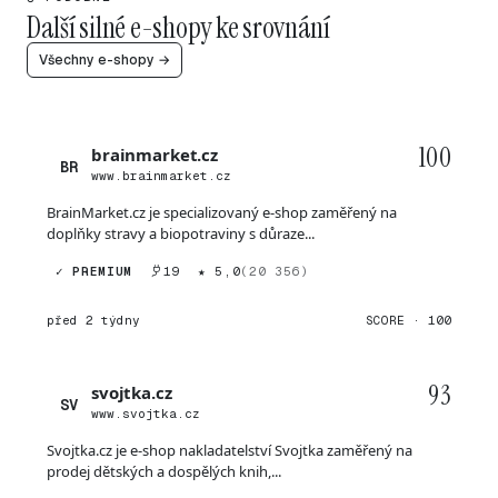
Další silné e-shopy ke srovnání
Všechny e-shopy →
100
brainmarket.cz
BR
www.brainmarket.cz
BrainMarket.cz je specializovaný e-shop zaměřený na
doplňky stravy a biopotraviny s důraze...
✓ PREMIUM
19
★ 5,0
(20 356)
před 2 týdny
SCORE · 100
93
svojtka.cz
SV
www.svojtka.cz
Svojtka.cz je e-shop nakladatelství Svojtka zaměřený na
prodej dětských a dospělých knih,...