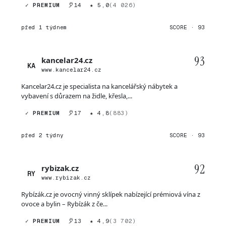
✓ PREMIUM
14
★ 5,0
(4 026)
před 1 týdnem
SCORE · 93
93
kancelar24.cz
KA
www.kancelar24.cz
Kancelar24.cz je specialista na kancelářský nábytek a
vybavení s důrazem na židle, křesla,...
✓ PREMIUM
17
★ 4,8
(883)
před 2 týdny
SCORE · 93
92
rybizak.cz
RY
www.rybizak.cz
Rybízák.cz je ovocný vinný sklípek nabízející prémiová vína z
ovoce a bylin – Rybízák z če...
✓ PREMIUM
13
★ 4,9
(3 702)