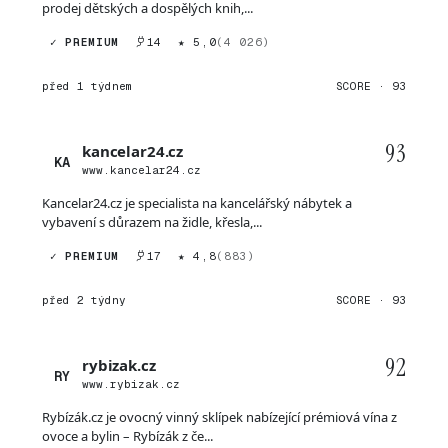
prodej dětských a dospělých knih,...
✓ PREMIUM
14
★ 5,0
(4 026)
před 1 týdnem
SCORE · 93
93
kancelar24.cz
KA
www.kancelar24.cz
Kancelar24.cz je specialista na kancelářský nábytek a
vybavení s důrazem na židle, křesla,...
✓ PREMIUM
17
★ 4,8
(883)
před 2 týdny
SCORE · 93
92
rybizak.cz
RY
www.rybizak.cz
Rybízák.cz je ovocný vinný sklípek nabízející prémiová vína z
ovoce a bylin – Rybízák z če...