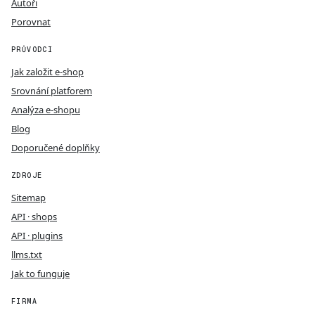
Autoři
Porovnat
PRŮVODCI
Jak založit e-shop
Srovnání platforem
Analýza e-shopu
Blog
Doporučené doplňky
ZDROJE
Sitemap
API · shops
API · plugins
llms.txt
Jak to funguje
FIRMA