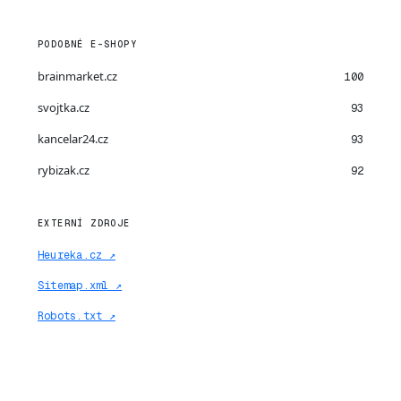
PODOBNÉ E-SHOPY
brainmarket.cz
100
svojtka.cz
93
kancelar24.cz
93
rybizak.cz
92
EXTERNÍ ZDROJE
Heureka.cz ↗
Sitemap.xml ↗
Robots.txt ↗