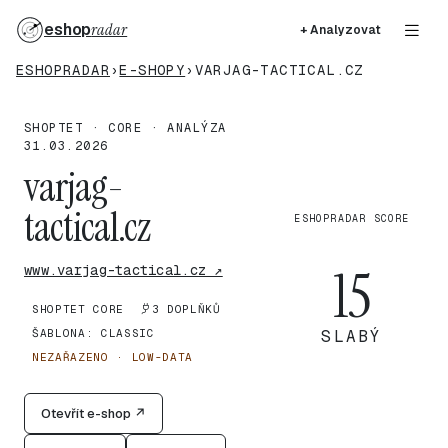
eshop
radar
+ Analyzovat
ESHOPRADAR
›
E-SHOPY
›
VARJAG-TACTICAL.CZ
SHOPTET · CORE · ANALÝZA
31.03.2026
varjag-
tactical.cz
ESHOPRADAR SCORE
15
www.varjag-tactical.cz ↗
SHOPTET CORE
3 DOPLŇKŮ
ŠABLONA: CLASSIC
SLABÝ
NEZAŘAZENO · LOW-DATA
Otevřít e-shop ↗