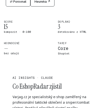
⇄ Porovnat
Heureka ↗
SCORE
DOPLŇKŮ
15
3
kompozit · 0–100
detekováno z HTML
HODNOCENÍ
TARIF
—
Core
bez údajů
Shoptet
AI INSIGHTS · CLAUDE
Co EshopRadar zjistil
Varjag.cz je specialistský e-shop zaměřený na
profesionální taktické oblečení a sniper/combat
výstroj. Prodává převážně vlastní značky