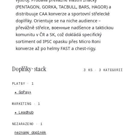
(PENTAGON, GORKA, TACBULL, BARS, HAGOR) a
distribuuje CAA konverze a sportovní střelecké
doplňky. Orientuje se na niche audience –
převážně střelce, военные nadšence a taktickou
komunitu v ČR a SK, což dokládá specifický
sortiment od IPSC opasku přes Micro Roni
konverze až po helmy FAST a chest-rigy.
Doplňky · stack
3 KS · 3 KATEGORIÍ
PLATBY · 1
★ GoPay+
MARKETING · 1
★ Leadhub
NEZAŘAZENO · 1
neznámý doplněk