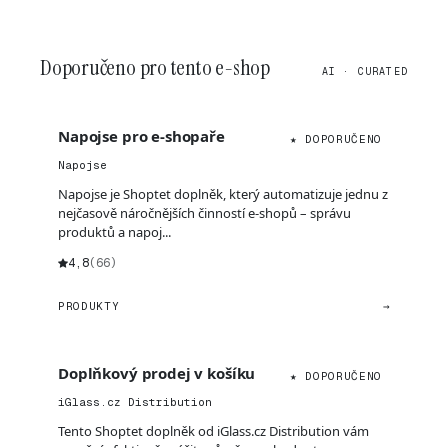
Doporučeno pro tento e-shop
AI · CURATED
Napojse pro e-shopaře
★ DOPORUČENO
Napojse
Napojse je Shoptet doplněk, který automatizuje jednu z
nejčasově náročnějších činností e-shopů – správu
produktů a napoj...
4,8
(66)
PRODUKTY
→
Doplňkový prodej v košíku
★ DOPORUČENO
iGlass.cz Distribution
Tento Shoptet doplněk od iGlass.cz Distribution vám