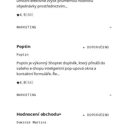
umožní efektivně zvýšit průměrnou hodnotu
objednávky prostřednictvím...
4,5
(69)
MARKETING
→
Poptin
★ DOPORUČENO
Poptin
Poptin je výkonný Shoptet doplněk, který přináší do
vašeho e-shopu inteligentní pop-upová okna a
kontaktní formuláře. Ře...
4,8
(54)
MARKETING
→
Hodnocení obchodu+
★ DOPORUČENO
Dominik Martini