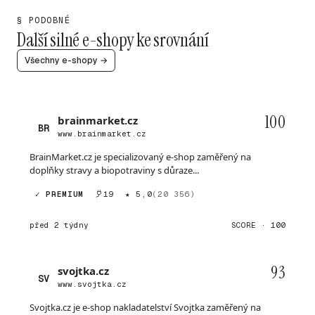
§ PODOBNÉ
Další silné e-shopy ke srovnání
Všechny e-shopy →
100
brainmarket.cz
BR
www.brainmarket.cz
BrainMarket.cz je specializovaný e-shop zaměřený na
doplňky stravy a biopotraviny s důraze...
✓ PREMIUM
19
★ 5,0
(20 356)
před 2 týdny
SCORE · 100
93
svojtka.cz
SV
www.svojtka.cz
Svojtka.cz je e-shop nakladatelství Svojtka zaměřený na