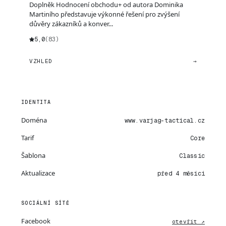
Doplněk Hodnocení obchodu+ od autora Dominika
Martiního představuje výkonné řešení pro zvýšení
důvěry zákazníků a konver...
5,0
(83)
VZHLED
→
IDENTITA
Doména
www.varjag-tactical.cz
Tarif
Core
Šablona
Classic
Aktualizace
před 4 měsíci
SOCIÁLNÍ SÍTĚ
Facebook
otevřít ↗