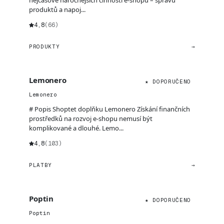
nejčasově náročnějších činností e-shopů – správu
produktů a napoj...
4,8
(66)
PRODUKTY
→
Lemonero
★ DOPORUČENO
Lemonero
# Popis Shoptet doplňku Lemonero Získání finančních
prostředků na rozvoj e-shopu nemusí být
komplikované a dlouhé. Lemo...
4,8
(103)
PLATBY
→
Poptin
★ DOPORUČENO
Poptin