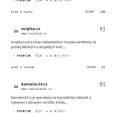
✓ PREMIUM
19
★ 5,0
(20 356)
před 2 týdny
SCORE · 100
93
svojtka.cz
SV
www.svojtka.cz
Svojtka.cz je e-shop nakladatelství Svojtka zaměřený na
prodej dětských a dospělých knih,...
✓ PREMIUM
14
★ 5,0
(4 026)
před 1 týdnem
SCORE · 93
93
kancelar24.cz
KA
www.kancelar24.cz
Kancelar24.cz je specialista na kancelářský nábytek a
vybavení s důrazem na židle, křesla,...
✓ PREMIUM
17
★ 4,8
(883)