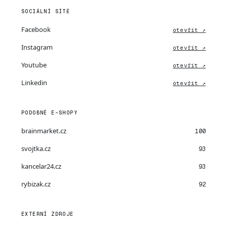
SOCIÁLNÍ SÍTĚ
Facebook
otevřít ↗
Instagram
otevřít ↗
Youtube
otevřít ↗
Linkedin
otevřít ↗
PODOBNÉ E-SHOPY
brainmarket.cz
100
svojtka.cz
93
kancelar24.cz
93
rybizak.cz
92
EXTERNÍ ZDROJE