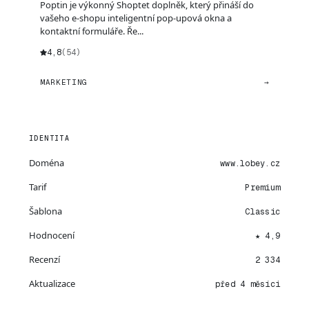
Poptin je výkonný Shoptet doplněk, který přináší do
vašeho e-shopu inteligentní pop-upová okna a
kontaktní formuláře. Ře...
4,8
(54)
MARKETING
→
IDENTITA
Doména
www.lobey.cz
Tarif
Premium
Šablona
Classic
Hodnocení
★ 4,9
Recenzí
2 334
Aktualizace
před 4 měsíci