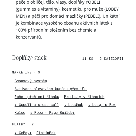
péče o obličej, tělo, vlasy, doplňky YOBELI
(gummies a vitamíny), kosmetiku pro muže (LOBEY
MEN) a péči pro domácí mazlíčky (PEBELI). Unikátní
je kombinace vysokého obsahu aktivních látek s
100% přírodním složením bez chemie a
konzervantů.
Doplňky · stack
11 KS · 2 KATEGORIÍ
MARKETING · 9
Bonusový systém
Aktivace slevového kupónu přes URL
Počet přečtení článku
Produkty v článcích
★ Upsell a cross sell
★ Leadhub
★ Luigi's Box
Koloo
★ Pobo - Page Builder
PLATBY · 2
★ GoPay+
PlatímPak