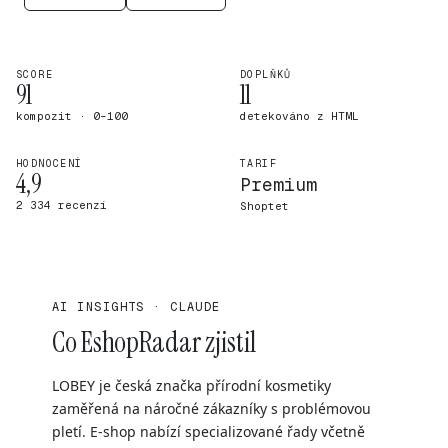
SCORE
DOPLŇKŮ
91
11
kompozit · 0–100
detekováno z HTML
HODNOCENÍ
TARIF
4,9
Premium
2 334 recenzí
Shoptet
AI INSIGHTS · CLAUDE
Co EshopRadar zjistil
LOBEY je česká značka přírodní kosmetiky
zaměřená na náročné zákazníky s problémovou
pletí. E-shop nabízí specializované řady včetně