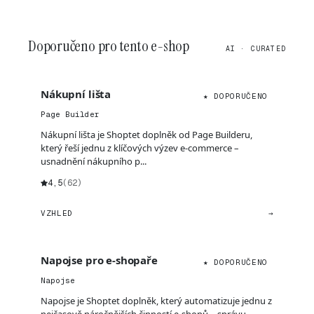
Doporučeno pro tento e-shop
AI · CURATED
Nákupní lišta
★ DOPORUČENO
Page Builder
Nákupní lišta je Shoptet doplněk od Page Builderu,
který řeší jednu z klíčových výzev e-commerce –
usnadnění nákupního p...
4,5
(62)
VZHLED
→
Napojse pro e-shopaře
★ DOPORUČENO
Napojse
Napojse je Shoptet doplněk, který automatizuje jednu z