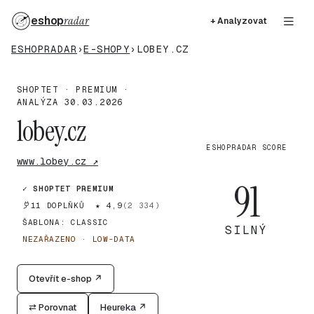
eshop
radar
+ Analyzovat
ESHOPRADAR
›
E-SHOPY
›
LOBEY.CZ
SHOPTET · PREMIUM ·
ANALÝZA 30.03.2026
lobey.cz
ESHOPRADAR SCORE
www.lobey.cz ↗
91
✓ SHOPTET PREMIUM
11 DOPLŇKŮ
★ 4,9
(2 334)
ŠABLONA: CLASSIC
SILNÝ
NEZAŘAZENO · LOW-DATA
Otevřít e-shop ↗
⇄ Porovnat
Heureka ↗