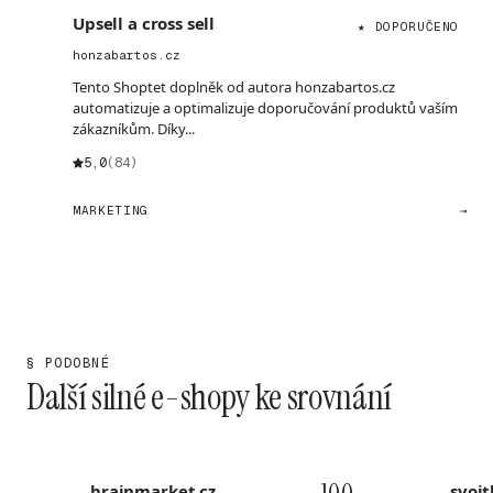
Upsell a cross sell
★ DOPORUČENO
honzabartos.cz
Tento Shoptet doplněk od autora honzabartos.cz
automatizuje a optimalizuje doporučování produktů vaším
zákazníkům. Díky...
5,0
(84)
MARKETING
→
§ PODOBNÉ
Další silné e-shopy ke srovnání
brainmarket.cz
svojt