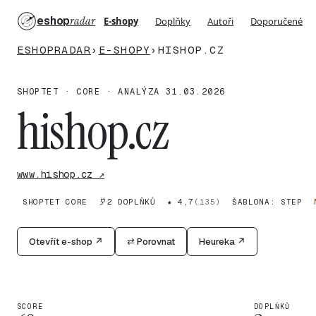
eshop
radar
E-shopy
Doplňky
Autoři
Doporučené
ESHOPRADAR
›
E-SHOPY
›
HISHOP.CZ
SHOPTET · CORE · ANALÝZA 31.03.2026
hishop.cz
www.hishop.cz ↗
SHOPTET CORE
2 DOPLŇKŮ
★ 4,7
(135)
ŠABLONA: STEP
Otevřít e-shop ↗
⇄ Porovnat
Heureka ↗
SCORE
DOPLŇKŮ