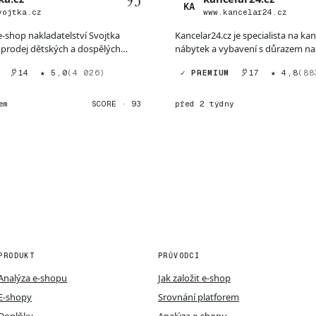
93
KA
vojtka.cz
www.kancelar24.cz
 e-shop nakladatelství Svojtka
Kancelar24.cz je specialista na ka
prodej dětských a dospělých
nábytek a vybavení s důrazem na 
křesla,...
14
★ 5,0
(4 026)
✓ PREMIUM
17
★ 4,8
(88
em
SCORE · 93
před 2 týdny
PRODUKT
PRŮVODCI
Analýza e-shopu
Jak založit e-shop
E-shopy
Srovnání platforem