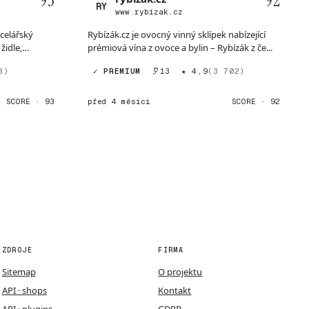
93
92
RY
www.rybizak.cz
ncelářský
Rybízák.cz je ovocný vinný sklípek nabízející
židle,
prémiová vína z ovoce a bylin – Rybízák z če...
3)
✓ PREMIUM
13
★ 4,9
(3 702)
SCORE · 93
před 4 měsíci
SCORE · 92
ZDROJE
FIRMA
Sitemap
O projektu
API · shops
Kontakt