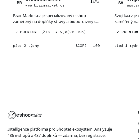
100
BR
SV
www.brainmarket.cz
www.s
BrainMarket.cz je specializovaný e-shop
Svojtka.cz je
zaměřený na doplňky stravy a biopotraviny s
zaměřený na 
důraze...
knih,...
✓ PREMIUM
19
★ 5,0
(20 356)
✓ PREMIUM
před 2 týdny
SCORE · 100
před 1 týdn
eshop
radar
Intelligence platforma pro Shoptet ekosystém. Analyzuje
486 e-shopů a 437 doplňků — zdarma, bez registrace.