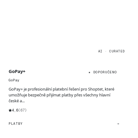
AI · CURATED
GoPay+
★ DOPORUČENO
GoPay
GoPay+ je profesionální platební řešení pro Shoptet, které
umožňuje bezpečně přijímat platby přes všechny hlavní
české a...
4,6
(67)
PLATBY
→