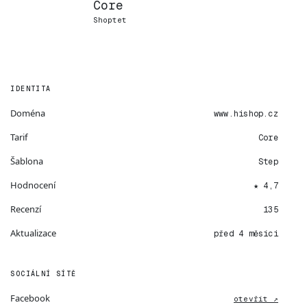
Core
Shoptet
IDENTITA
Doména
www.hishop.cz
Tarif
Core
Šablona
Step
Hodnocení
★ 4,7
Recenzí
135
Aktualizace
před 4 měsíci
SOCIÁLNÍ SÍTĚ
Facebook
otevřít ↗