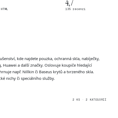
4,7
 HTML
135 recenzí
ušenství, kde najdete pouzka, ochranná skla, nabíječky,
Huawei a další značky. Oslovuje koupiče hledající
hrnuje např. Nillkin či Baseus krytů a tvrzeného skla.
é nichy či speciálního služby.
2 KS · 2 KATEGORIÍ