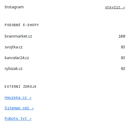
Instagram
otevřít ↗
PODOBNÉ E-SHOPY
brainmarket.cz
100
svojtka.cz
93
kancelar24.cz
93
rybizak.cz
92
EXTERNÍ ZDROJE
Heureka.cz ↗
Sitemap.xml ↗
Robots.txt ↗