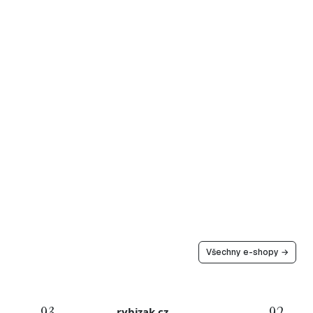
Všechny e-shopy →
rybizak.cz