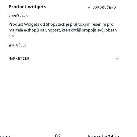
Product widgets
★ DOPORUČENO
ShopStack
Product Widgets od ShopStack je praktickým řešením pro
majitele e-shopů na Shoptet, kteří chtějí propojit svůj obsah
s p...
4,9
(56)
MARKETING
→
ka.cz
kancelar24.cz