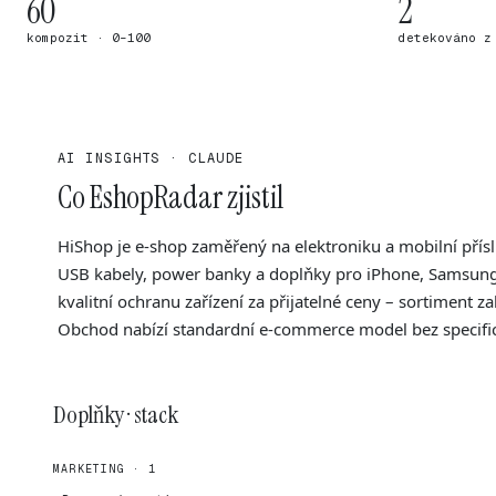
60
2
kompozit · 0–100
detekováno z
AI INSIGHTS · CLAUDE
Co EshopRadar zjistil
HiShop je e-shop zaměřený na elektroniku a mobilní přísl
USB kabely, power banky a doplňky pro iPhone, Samsung, 
kvalitní ochranu zařízení za přijatelné ceny – sortiment za
Obchod nabízí standardní e-commerce model bez specifick
Doplňky · stack
MARKETING · 1