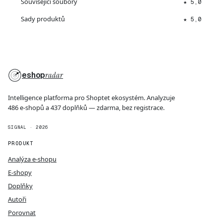
Související soubory
★ 5,0
Sady produktů
★ 5,0
eshop
radar
Intelligence platforma pro Shoptet ekosystém. Analyzuje
486 e-shopů a 437 doplňků — zdarma, bez registrace.
SIGNAL · 2026
PRODUKT
Analýza e-shopu
E-shopy
Doplňky
Autoři
Porovnat