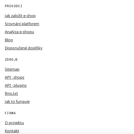
PRŮVODCI
Jak založit e-shop
Srovnání platforem
Analýza e-shopu
Blog
Doporučené doplňky
ZDROJE
Sitemap
API · shops
API · plugins
llms.txt
Jak to funguje
FIRMA
O projektu
Kontakt