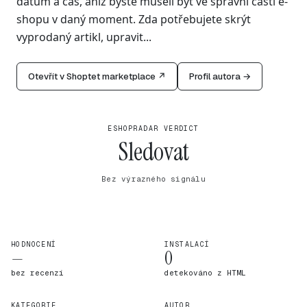
datum a čas, aniž byste museli být ve správní části e-
shopu v daný moment. Zda potřebujete skrýt
vyprodaný artikl, upravit...
Otevřít v Shoptet marketplace ↗
Profil autora →
ESHOPRADAR VERDICT
Sledovat
Bez výrazného signálu
HODNOCENÍ
INSTALACÍ
—
0
bez recenzí
detekováno z HTML
KATEGORIE
AUTOR