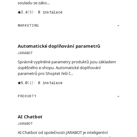
souladu se záko...
3,4
(5)
· 0 instalace
MARKETING
→
Automatické doplňování parametrů
JARABOT
Správně vyplněné parametry produktů jsou základem
úspěšného e-shopu. Automatické doplňování
parametrů pro Shoptet řeší č...
5,0
(1)
· 0 instalace
PRODUKTY
→
AI Chatbot
JARABOT
AI Chatbot od společnosti JARABOT je inteligentní