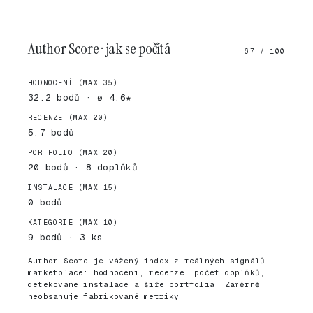
Author Score · jak se počítá
67 / 100
HODNOCENÍ (MAX 35)
32.2 bodů · ø 4.6★
RECENZE (MAX 20)
5.7 bodů
PORTFOLIO (MAX 20)
20 bodů · 8 doplňků
INSTALACE (MAX 15)
0 bodů
KATEGORIE (MAX 10)
9 bodů · 3 ks
Author Score je vážený index z reálných signálů
marketplace: hodnocení, recenze, počet doplňků,
detekované instalace a šíře portfolia. Záměrně
neobsahuje fabrikované metriky.