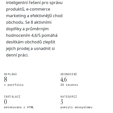
inteligentní řešení pro správu
produktů, e-commerce
marketing a efektivnější chod
obchodu. Se 8 aktivními
doplňky a průměrným
hodnocením 4,6/5 pomáhá
desítkám obchodů zlepšit
jejich prodej a usnadnit si
denní práci.
DOPLŇKŮ
HODNOCENÍ
8
4.6
v portfoliu
25 recenzí
INSTALACÍ
KATEGORIÍ
0
3
detekováno z HTML
pokrytí ekosystému