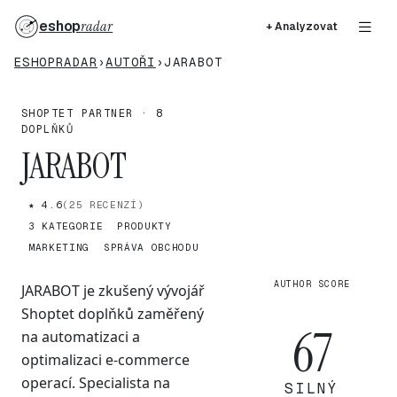
eshop
radar
+ Analyzovat
ESHOPRADAR
›
AUTOŘI
›
JARABOT
SHOPTET PARTNER · 8
DOPLŇKŮ
JARABOT
★ 4.6
(25 RECENZÍ)
3 KATEGORIE
PRODUKTY
MARKETING
SPRÁVA OBCHODU
AUTHOR SCORE
JARABOT je zkušený vývojář
Shoptet doplňků zaměřený
67
na automatizaci a
optimalizaci e-commerce
operací. Specialista na
SILNÝ