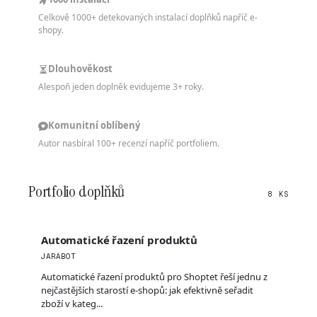
Celkově 1000+ detekovaných instalací doplňků napříč e-
shopy.
Dlouhověkost
Alespoň jeden doplněk evidujeme 3+ roky.
Komunitní oblíbený
Autor nasbíral 100+ recenzí napříč portfoliem.
Portfolio doplňků
8 KS
Automatické řazení produktů
JARABOT
Automatické řazení produktů pro Shoptet řeší jednu z
nejčastějších starostí e-shopů: jak efektivně seřadit
zboží v kateg...