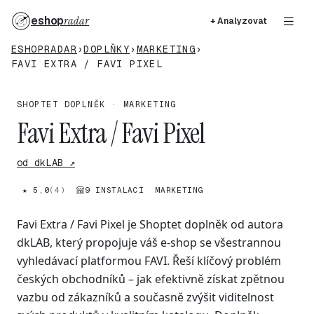
eshop
radar
+ Analyzovat
ESHOPRADAR
›
DOPLŇKY
›
MARKETING
›
FAVI EXTRA / FAVI PIXEL
SHOPTET DOPLNĚK · MARKETING
Favi Extra / Favi Pixel
od dkLAB ↗
★ 5,0
(4)
9 INSTALACÍ
MARKETING
Favi Extra / Favi Pixel je Shoptet doplněk od autora
dkLAB, který propojuje váš e-shop se všestrannou
vyhledávací platformou FAVI. Řeší klíčový problém
českých obchodníků – jak efektivně získat zpětnou
vazbu od zákazníků a současně zvýšit viditelnost