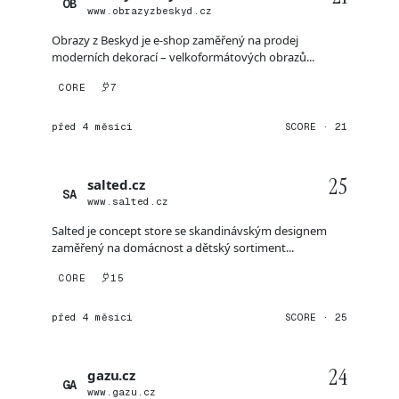
OB
www.obrazyzbeskyd.cz
Obrazy z Beskyd je e-shop zaměřený na prodej
moderních dekorací – velkoformátových obrazů...
CORE
7
před 4 měsíci
SCORE · 21
25
salted.cz
SA
www.salted.cz
Salted je concept store se skandinávským designem
zaměřený na domácnost a dětský sortiment...
CORE
15
před 4 měsíci
SCORE · 25
24
gazu.cz
GA
www.gazu.cz