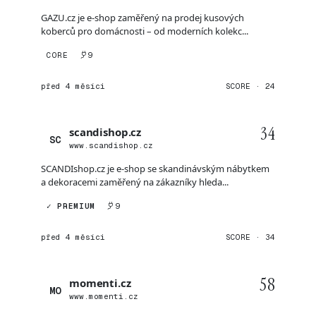
GAZU.cz je e-shop zaměřený na prodej kusových
koberců pro domácnosti – od moderních kolekc...
CORE
9
před 4 měsíci
SCORE · 24
34
scandishop.cz
SC
www.scandishop.cz
SCANDIshop.cz je e-shop se skandinávským nábytkem
a dekoracemi zaměřený na zákazníky hleda...
✓ PREMIUM
9
před 4 měsíci
SCORE · 34
58
momenti.cz
MO
www.momenti.cz