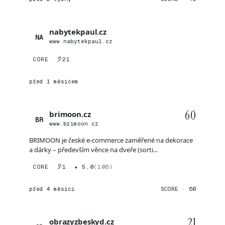
nabytekpaul.cz
NA
www.nabytekpaul.cz
CORE
21
před 1 měsícem
60
brimoon.cz
BR
www.brimoon.cz
BRIMOON je české e-commerce zaměřené na dekorace
a dárky – především věnce na dveře (sorti...
CORE
1
★ 5,0
(106)
před 4 měsíci
SCORE · 60
21
obrazyzbeskyd.cz