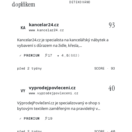
doplňkem
DETEKOVÁNO
93
kancelar24.cz
KA
www.kancelar24.cz
Kancelar24.cz je specialista na kancelářský nábytek a
vybavení s důrazem na židle, křesla,...
✓ PREMIUM
17
★ 4,8
(883)
před 2 týdny
SCORE · 93
40
vyprodejpovleceni.cz
VY
www.vyprodejpovleceni.cz
VýprodejPovlečení.cz je specializovaný e-shop s
bytovým textilem zaměřeným na pravidelný v...
✓ PREMIUM
19
před 2 týdny
SCORE · 40