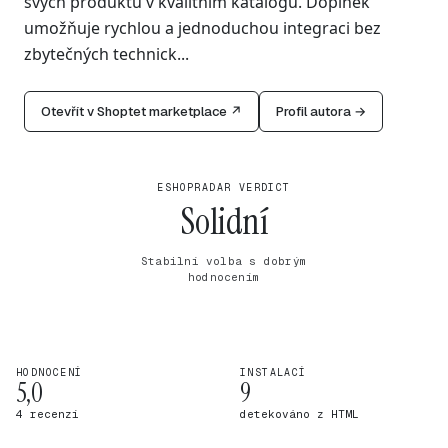
svých produktů v kvalitním katalogu. Doplněk
umožňuje rychlou a jednoduchou integraci bez
zbytečných technick...
Otevřít v Shoptet marketplace ↗
Profil autora →
ESHOPRADAR VERDICT
Solidní
Stabilní volba s dobrým
hodnocením
HODNOCENÍ
INSTALACÍ
5,0
9
4 recenzí
detekováno z HTML