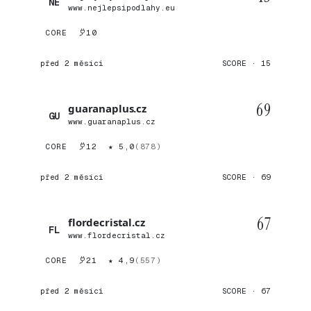
NE
www.nejlepsipodlahy.eu
CORE
10
před 2 měsíci
SCORE · 15
69
guaranaplus.cz
GU
www.guaranaplus.cz
CORE
12
★ 5,0
(878)
před 2 měsíci
SCORE · 69
67
flordecristal.cz
FL
www.flordecristal.cz
CORE
21
★ 4,9
(557)
před 2 měsíci
SCORE · 67