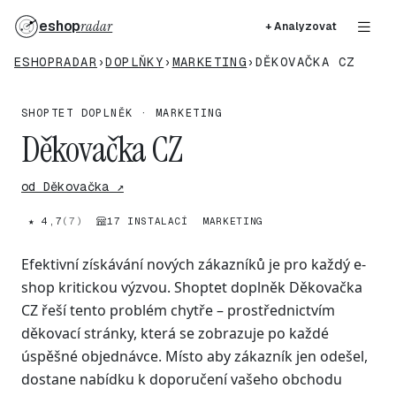
eshop
radar
+ Analyzovat
ESHOPRADAR
›
DOPLŇKY
›
MARKETING
›
DĚKOVAČKA CZ
SHOPTET DOPLNĚK · MARKETING
Děkovačka CZ
od Děkovačka ↗
★ 4,7
(7)
17 INSTALACÍ
MARKETING
Efektivní získávání nových zákazníků je pro každý e-
shop kritickou výzvou. Shoptet doplněk Děkovačka
CZ řeší tento problém chytře – prostřednictvím
děkovací stránky, která se zobrazuje po každé
úspěšné objednávce. Místo aby zákazník jen odešel,
dostane nabídku k doporučení vašeho obchodu