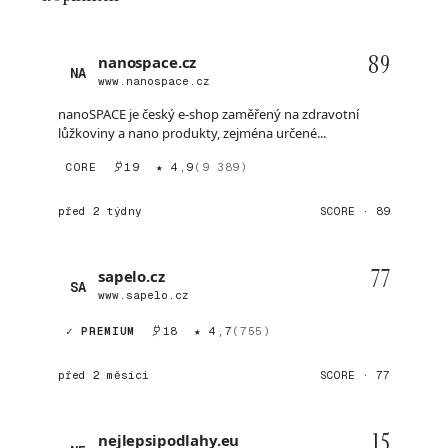
89
nanospace.cz
NA
www.nanospace.cz
nanoSPACE je český e-shop zaměřený na zdravotní
lůžkoviny a nano produkty, zejména určené...
CORE
19
★ 4,9
(9 389)
před 2 týdny
SCORE · 89
77
sapelo.cz
SA
www.sapelo.cz
✓ PREMIUM
18
★ 4,7
(755)
před 2 měsíci
SCORE · 77
15
nejlepsipodlahy.eu