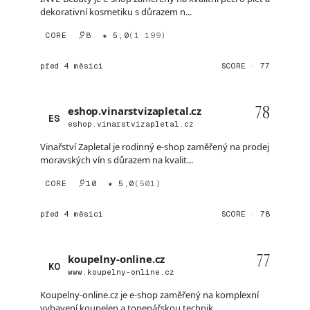
dekorativní kosmetiku s důrazem n...
CORE
8
★ 5,0
(1 199)
před 4 měsíci
SCORE · 77
78
eshop.vinarstvizapletal.cz
ES
eshop.vinarstvizapletal.cz
Vinařství Zapletal je rodinný e-shop zaměřený na prodej
moravských vín s důrazem na kvalit...
CORE
10
★ 5,0
(501)
před 4 měsíci
SCORE · 78
77
koupelny-online.cz
KO
www.koupelny-online.cz
Koupelny-online.cz je e-shop zaměřený na komplexní
vybavení koupelen a topenářskou technik...