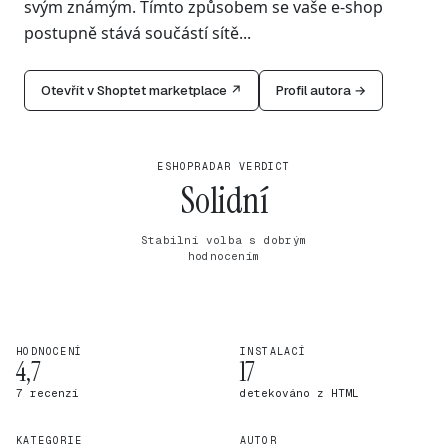
svým známým. Tímto způsobem se vaše e-shop
postupně stává součástí sítě...
Otevřít v Shoptet marketplace ↗
Profil autora →
ESHOPRADAR VERDICT
Solidní
Stabilní volba s dobrým
hodnocením
HODNOCENÍ
INSTALACÍ
4,7
17
7 recenzí
detekováno z HTML
KATEGORIE
AUTOR