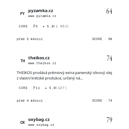
64
pyzamka.cz
PY
www.pyzamka.cz
CORE
5
★ 5,0
(1 853)
před 2 měsíci
SCORE · 64
74
theikos.cz
TH
www.theikos.cz
THEIKOS prodává prémiový extra panenský olivový olej
z vlastní krétské produkce, určený ná...
CORE
11
★ 5,0
(127)
před 4 měsíci
SCORE · 74
79
oxybag.cz
OX
www.oxybag.cz