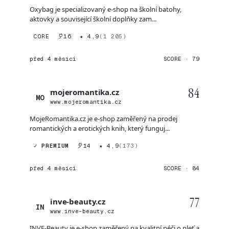
Oxybag je specializovaný e-shop na školní batohy,
aktovky a související školní doplňky zam...
CORE
16
★ 4,9
(1 205)
před 4 měsíci
SCORE · 79
84
mojeromantika.cz
MO
www.mojeromantika.cz
MojeRomantika.cz je e-shop zaměřený na prodej
romantických a erotických knih, který funguj...
✓ PREMIUM
14
★ 4,9
(173)
před 4 měsíci
SCORE · 84
77
inve-beauty.cz
IN
www.inve-beauty.cz
INVE-Beauty je e-shop zaměřený na kvalitní péči o pleť a