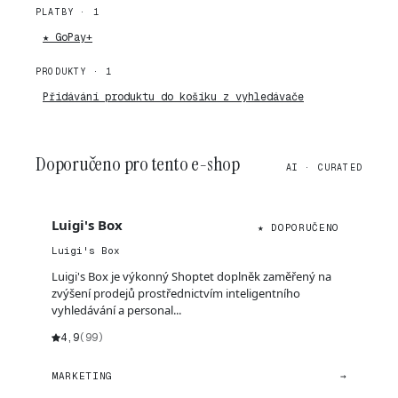
PLATBY · 1
★ GoPay+
PRODUKTY · 1
Přidávání produktu do košíku z vyhledávače
Doporučeno pro tento e-shop
AI · CURATED
Luigi's Box
★ DOPORUČENO
Luigi's Box
Luigi's Box je výkonný Shoptet doplněk zaměřený na
zvýšení prodejů prostřednictvím inteligentního
vyhledávání a personal...
4,9
(99)
MARKETING
→