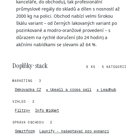
kanceláře, do obchodu), tak profesionální
průmyslové regály do skladů a dílen s nosností až
2000 kg na polici. Obchod nabízí velmi širokou
škálu variant – od černých lakovaných variant po
pozinkované a modro-oranžové provedení – s
důrazem na rychlé doručení (do 24 hodin) a
akčními nabídkami se slevami až 64 %.
Doplňky · stack
9 KS · 5 KATEGORIÍ
MARKETING · 3
Děkovačka CZ
★ Upsell a cross sell
★ Leadhub
VZHLED · 2
Filtry+
Info Widget
SPRÁVA OBCHODU · 2
Smartform
Launify - našeptávač pro expanzi