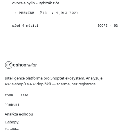
ovoce a bylin – Rybízák z če...
✓ PREMIUM
13
★ 4,9
(3 702)
před 4 měsíci
SCORE · 92
eshop
radar
Intelligence platforma pro Shoptet ekosystém. Analyzuje
487 e-shopů a 437 doplňků — zdarma, bez registrace.
SIGNAL · 2026
PRODUKT
Analýza e-shopu
E-shopy
Doplňky