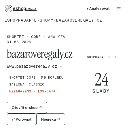
eshop
radar
+ Analyzovat
ESHOPRADAR
›
E-SHOPY
›
BAZAROVEREGALY.CZ
SHOPTET · CORE · ANALÝZA
31.03.2026
bazaroveregaly.cz
ESHOPRADAR SCORE
www.bazaroveregaly.cz ↗
24
SHOPTET CORE
9 DOPLŇKŮ
ŠABLONA: CLASSIC
SLABÝ
NEZAŘAZENO · LOW-DATA
Otevřít e-shop ↗
⇄ Porovnat
Heureka ↗