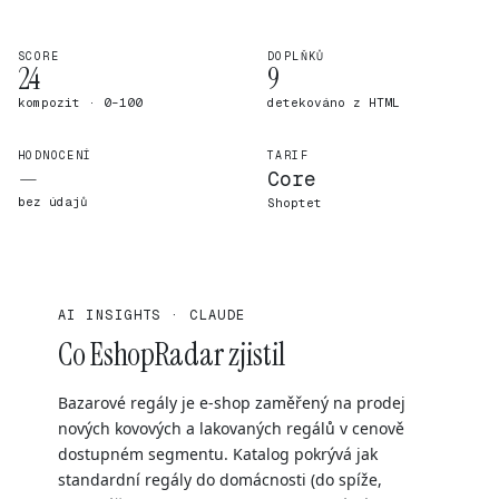
SCORE
DOPLŇKŮ
24
9
kompozit · 0–100
detekováno z HTML
HODNOCENÍ
TARIF
—
Core
bez údajů
Shoptet
AI INSIGHTS · CLAUDE
Co EshopRadar zjistil
Bazarové regály je e-shop zaměřený na prodej
nových kovových a lakovaných regálů v cenově
dostupném segmentu. Katalog pokrývá jak
standardní regály do domácnosti (do spíže,