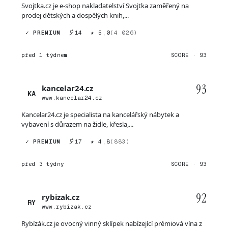
Svojtka.cz je e-shop nakladatelství Svojtka zaměřený na
prodej dětských a dospělých knih,...
✓ PREMIUM
14
★ 5,0
(4 026)
před 1 týdnem
SCORE · 93
93
kancelar24.cz
KA
www.kancelar24.cz
Kancelar24.cz je specialista na kancelářský nábytek a
vybavení s důrazem na židle, křesla,...
✓ PREMIUM
17
★ 4,8
(883)
před 3 týdny
SCORE · 93
92
rybizak.cz
RY
www.rybizak.cz
Rybízák.cz je ovocný vinný sklípek nabízející prémiová vína z