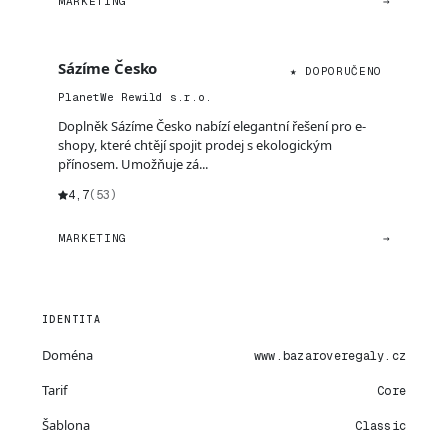
MARKETING
→
Sázíme Česko
★ DOPORUČENO
PlanetWe Rewild s.r.o.
Doplněk Sázíme Česko nabízí elegantní řešení pro e-
shopy, které chtějí spojit prodej s ekologickým
přínosem. Umožňuje zá...
4,7
(53)
MARKETING
→
IDENTITA
Doména
www.bazaroveregaly.cz
Tarif
Core
Šablona
Classic