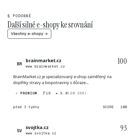
§ PODOBNÉ
Další silné e-shopy ke srovnání
Všechny e-shopy →
100
brainmarket.cz
BR
www.brainmarket.cz
BrainMarket.cz je specializovaný e-shop zaměřený na
doplňky stravy a biopotraviny s důraze...
✓ PREMIUM
19
★ 5,0
(20 356)
před 3 týdny
SCORE · 100
93
svojtka.cz
SV
www.svojtka.cz