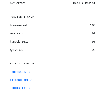
Aktualizace
před 4 měsíci
PODOBNÉ E-SHOPY
brainmarket.cz
100
svojtka.cz
93
kancelar24.cz
93
rybizak.cz
92
EXTERNÍ ZDROJE
Heureka.cz ↗
Sitemap.xml ↗
Robots.txt ↗