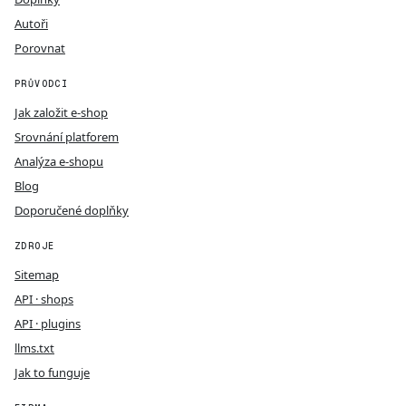
Autoři
Porovnat
PRŮVODCI
Jak založit e-shop
Srovnání platforem
Analýza e-shopu
Blog
Doporučené doplňky
ZDROJE
Sitemap
API · shops
API · plugins
llms.txt
Jak to funguje