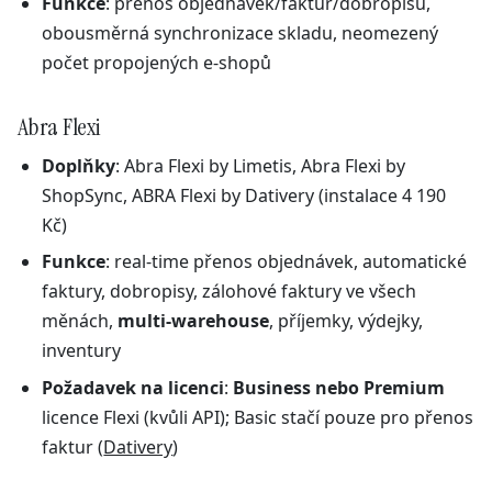
Funkce
: přenos objednávek/faktur/dobropisů,
obousměrná synchronizace skladu, neomezený
počet propojených e-shopů
Abra Flexi
Doplňky
: Abra Flexi by Limetis, Abra Flexi by
ShopSync, ABRA Flexi by Dativery (instalace 4 190
Kč)
Funkce
: real-time přenos objednávek, automatické
faktury, dobropisy, zálohové faktury ve všech
měnách,
multi-warehouse
, příjemky, výdejky,
inventury
Požadavek na licenci
:
Business nebo Premium
licence Flexi (kvůli API); Basic stačí pouze pro přenos
faktur (
Dativery
)