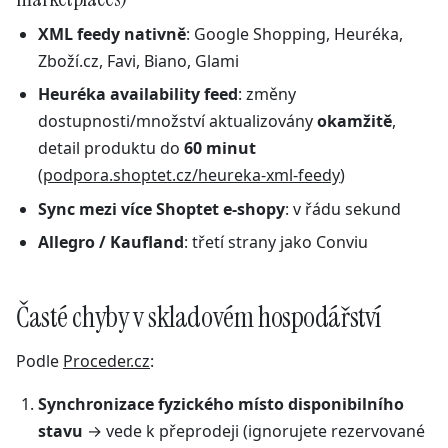
XML feedy nativně
: Google Shopping, Heuréka,
Zboží.cz, Favi, Biano, Glami
Heuréka availability feed
: změny
dostupnosti/množství aktualizovány
okamžitě
,
detail produktu do
60 minut
(
podpora.shoptet.cz/heureka-xml-feedy
)
Sync mezi více Shoptet e-shopy
: v řádu sekund
Allegro / Kaufland
: třetí strany jako Conviu
Časté chyby v skladovém hospodářství
Podle
Proceder.cz
:
Synchronizace fyzického místo disponibilního
stavu
→ vede k přeprodeji (ignorujete rezervované