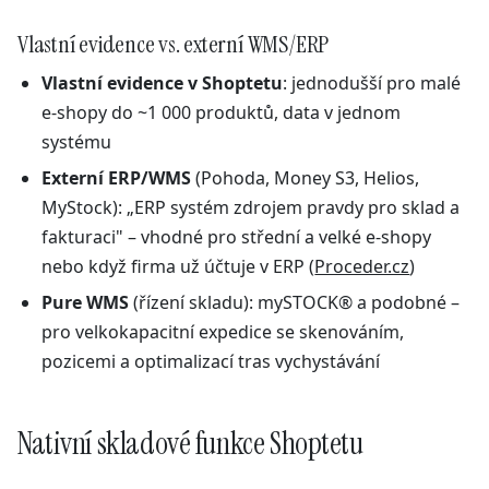
Vlastní evidence vs. externí WMS/ERP
Vlastní evidence v Shoptetu
: jednodušší pro malé
e-shopy do ~1 000 produktů, data v jednom
systému
Externí ERP/WMS
(Pohoda, Money S3, Helios,
MyStock): „ERP systém zdrojem pravdy pro sklad a
fakturaci" – vhodné pro střední a velké e-shopy
nebo když firma už účtuje v ERP (
Proceder.cz
)
Pure WMS
(řízení skladu): mySTOCK® a podobné –
pro velkokapacitní expedice se skenováním,
pozicemi a optimalizací tras vychystávání
Nativní skladové funkce Shoptetu