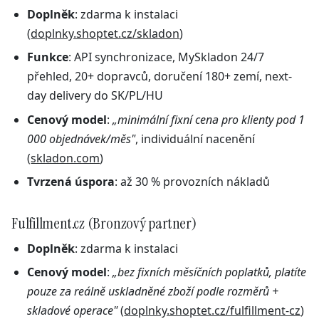
Doplněk
: zdarma k instalaci
(
doplnky.shoptet.cz/skladon
)
Funkce
: API synchronizace, MySkladon 24/7
přehled, 20+ dopravců, doručení 180+ zemí, next-
day delivery do SK/PL/HU
Cenový model
:
„minimální fixní cena pro klienty pod 1
000 objednávek/měs"
, individuální nacenění
(
skladon.com
)
Tvrzená úspora
: až 30 % provozních nákladů
Fulfillment.cz (Bronzový partner)
Doplněk
: zdarma k instalaci
Cenový model
:
„bez fixních měsíčních poplatků, platíte
pouze za reálně uskladněné zboží podle rozměrů +
skladové operace"
(
doplnky.shoptet.cz/fulfillment-cz
)