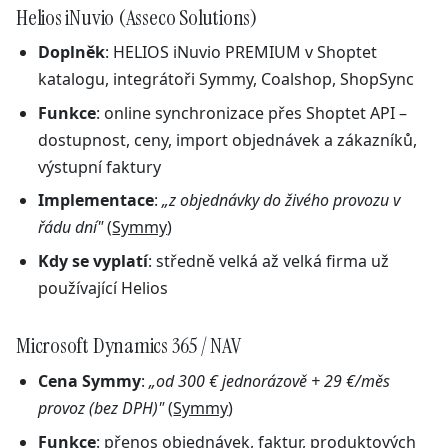
Helios iNuvio (Asseco Solutions)
Doplněk
: HELIOS iNuvio PREMIUM v Shoptet
katalogu, integrátoři Symmy, Coalshop, ShopSync
Funkce
: online synchronizace přes Shoptet API –
dostupnost, ceny, import objednávek a zákazníků,
výstupní faktury
Implementace
:
„z objednávky do živého provozu v
řádu dní"
(
Symmy
)
Kdy se vyplatí
: středně velká až velká firma už
používající Helios
Microsoft Dynamics 365 / NAV
Cena Symmy
:
„od 300 € jednorázově + 29 €/měs
provoz (bez DPH)"
(
Symmy
)
Funkce
: přenos objednávek, faktur, produktových