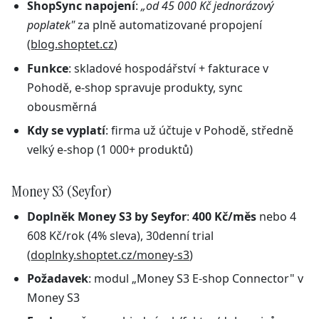
ShopSync napojení
:
„od 45 000 Kč jednorázový
poplatek"
za plně automatizované propojení
(
blog.shoptet.cz
)
Funkce
: skladové hospodářství + fakturace v
Pohodě, e-shop spravuje produkty, sync
obousměrná
Kdy se vyplatí
: firma už účtuje v Pohodě, středně
velký e-shop (1 000+ produktů)
Money S3 (Seyfor)
Doplněk Money S3 by Seyfor
:
400 Kč/měs
nebo 4
608 Kč/rok (4% sleva), 30denní trial
(
doplnky.shoptet.cz/money-s3
)
Požadavek
: modul „Money S3 E-shop Connector" v
Money S3