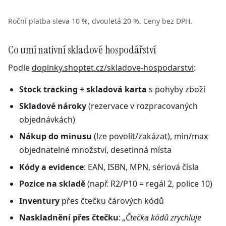
Roční platba sleva 10 %, dvouletá 20 %. Ceny bez DPH.
Co umí nativní skladové hospodářství
Podle
doplnky.shoptet.cz/skladove-hospodarstvi
:
Stock tracking + skladová karta
s pohyby zboží
Skladové nároky
(rezervace v rozpracovaných
objednávkách)
Nákup do minusu
(lze povolit/zakázat), min/max
objednatelné množství, desetinná místa
Kódy a evidence
: EAN, ISBN, MPN, sériová čísla
Pozice na skladě
(např. R2/P10 = regál 2, police 10)
Inventury
přes čtečku čárových kódů
Naskladnění přes čtečku
:
„Čtečka kódů zrychluje