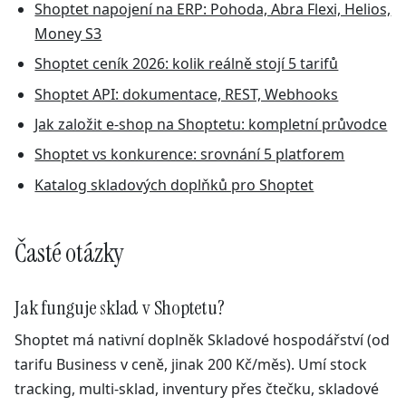
Shoptet napojení na ERP: Pohoda, Abra Flexi, Helios,
Money S3
Shoptet ceník 2026: kolik reálně stojí 5 tarifů
Shoptet API: dokumentace, REST, Webhooks
Jak založit e-shop na Shoptetu: kompletní průvodce
Shoptet vs konkurence: srovnání 5 platforem
Katalog skladových doplňků pro Shoptet
Časté otázky
Jak funguje sklad v Shoptetu?
Shoptet má nativní doplněk Skladové hospodářství (od
tarifu Business v ceně, jinak 200 Kč/měs). Umí stock
tracking, multi-sklad, inventury přes čtečku, skladové