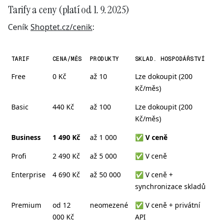
Tarify a ceny (platí od 1. 9. 2025)
Ceník
Shoptet.cz/cenik
:
TARIF
CENA/MĚS
PRODUKTY
SKLAD. HOSPODÁŘSTVÍ
Free
0 Kč
až 10
Lze dokoupit (200
Kč/měs)
Basic
440 Kč
až 100
Lze dokoupit (200
Kč/měs)
Business
1 490 Kč
až 1 000
✅
V ceně
Profi
2 490 Kč
až 5 000
✅ V ceně
Enterprise
4 690 Kč
až 50 000
✅ V ceně +
synchronizace skladů
Premium
od 12
neomezené
✅ V ceně + privátní
000 Kč
API