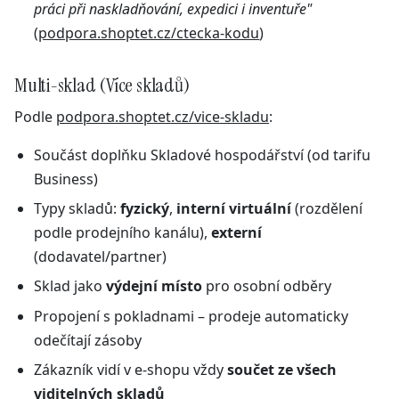
práci při naskladňování, expedici i inventuře"
(
podpora.shoptet.cz/ctecka-kodu
)
Multi-sklad (Více skladů)
Podle
podpora.shoptet.cz/vice-skladu
:
Součást doplňku Skladové hospodářství (od tarifu
Business)
Typy skladů:
fyzický
,
interní virtuální
(rozdělení
podle prodejního kanálu),
externí
(dodavatel/partner)
Sklad jako
výdejní místo
pro osobní odběry
Propojení s pokladnami – prodeje automaticky
odečítají zásoby
Zákazník vidí v e-shopu vždy
součet ze všech
viditelných skladů