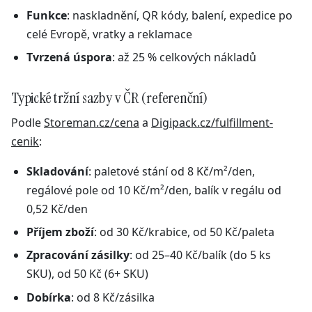
Funkce
: naskladnění, QR kódy, balení, expedice po
celé Evropě, vratky a reklamace
Tvrzená úspora
: až 25 % celkových nákladů
Typické tržní sazby v ČR (referenční)
Podle
Storeman.cz/cena
a
Digipack.cz/fulfillment-
cenik
:
Skladování
: paletové stání od 8 Kč/m²/den,
regálové pole od 10 Kč/m²/den, balík v regálu od
0,52 Kč/den
Příjem zboží
: od 30 Kč/krabice, od 50 Kč/paleta
Zpracování zásilky
: od 25–40 Kč/balík (do 5 ks
SKU), od 50 Kč (6+ SKU)
Dobírka
: od 8 Kč/zásilka