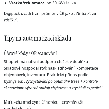
Vratka/reklamace
: od 30 Kč/zásilka
Digipack uvádí tržní průměr v ČR jako
„36–55 Kč za
zásilku"
.
Tipy na automatizaci skladu
Čárové kódy / QR scanování
Shoptet má nativní podporu čteček v doplňku
Skladové hospodářství: naskladňování, kompletace
objednávek, inventura. Praktický přínos podle
byznys.eu
:
„Vychystávání po optimální trase + kontrola
skenováním výrazně snižují chybovost a zrychlují expedici."
Multi-channel sync (Shoptet + srovnávače +
marketplaces)