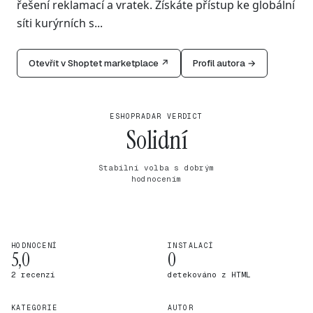
řešení reklamací a vratek. Získáte přístup ke globální
síti kurýrních s...
Otevřít v Shoptet marketplace ↗
Profil autora →
ESHOPRADAR VERDICT
Solidní
Stabilní volba s dobrým
hodnocením
HODNOCENÍ
INSTALACÍ
5,0
0
2 recenzí
detekováno z HTML
KATEGORIE
AUTOR