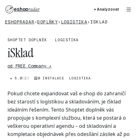
eshop
radar
+ Analyzovat
ESHOPRADAR
›
DOPLŇKY
›
LOGISTIKA
›
ISKLAD
SHOPTET DOPLNĚK · LOGISTIKA
iSklad
od FREE Company ↗
★ 5,0
(2)
0 INSTALACE
LOGISTIKA
Pokud chcete expandovat vaš e-shop do zahraničí
bez starostí s logistikou a skladováním, je iSklad
ideálním řešením. Tento Shoptet doplněk vás
propojuje s komplexní službou, která se postará o
veškerou operativní agendu – od skladování a
kompletace objednávek přes odesílání zásilek až po