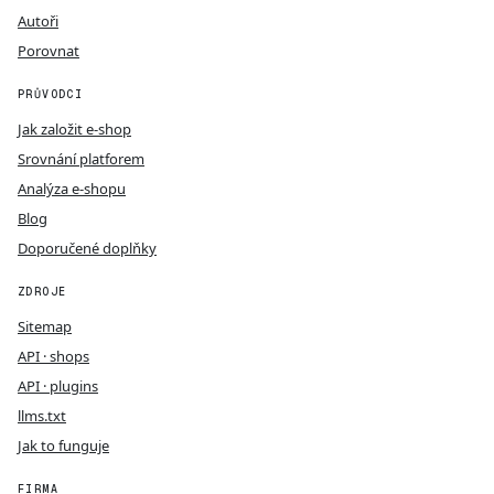
Autoři
Porovnat
PRŮVODCI
Jak založit e-shop
Srovnání platforem
Analýza e-shopu
Blog
Doporučené doplňky
ZDROJE
Sitemap
API · shops
API · plugins
llms.txt
Jak to funguje
FIRMA