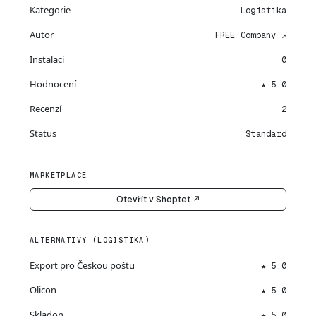
Kategorie
Logistika
Autor
FREE Company ↗
Instalací
0
Hodnocení
★ 5,0
Recenzí
2
Status
Standard
MARKETPLACE
Otevřít v Shoptet ↗
ALTERNATIVY (LOGISTIKA)
Export pro Českou poštu
★ 5,0
Olicon
★ 5,0
Skladon
★ 5,0