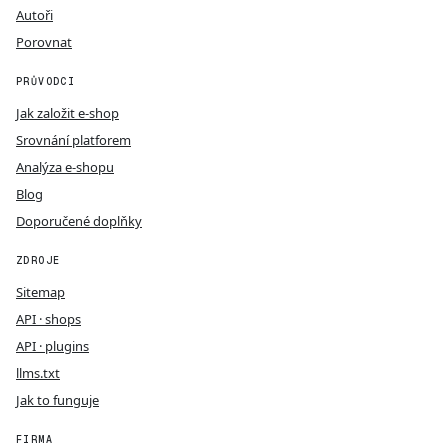
Autoři
Porovnat
PRŮVODCI
Jak založit e-shop
Srovnání platforem
Analýza e-shopu
Blog
Doporučené doplňky
ZDROJE
Sitemap
API · shops
API · plugins
llms.txt
Jak to funguje
FIRMA