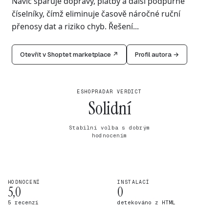
Navíc spáruje dopravy, platby a další podpůrné
číselníky, čímž eliminuje časově náročné ruční
přenosy dat a riziko chyb. Řešení...
Otevřít v Shoptet marketplace ↗
Profil autora →
ESHOPRADAR VERDICT
Solidní
Stabilní volba s dobrým
hodnocením
HODNOCENÍ
INSTALACÍ
5,0
0
5 recenzí
detekováno z HTML