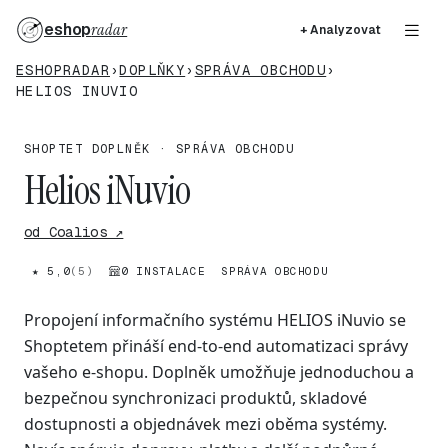
eshop
radar
+ Analyzovat
ESHOPRADAR
›
DOPLŇKY
›
SPRÁVA OBCHODU
›
HELIOS INUVIO
SHOPTET DOPLNĚK · SPRÁVA OBCHODU
Helios iNuvio
od Coalios ↗
★ 5,0
(5)
0 INSTALACE
SPRÁVA OBCHODU
Propojení informačního systému HELIOS iNuvio se
Shoptetem přináší end-to-end automatizaci správy
vašeho e-shopu. Doplněk umožňuje jednoduchou a
bezpečnou synchronizaci produktů, skladové
dostupnosti a objednávek mezi oběma systémy.