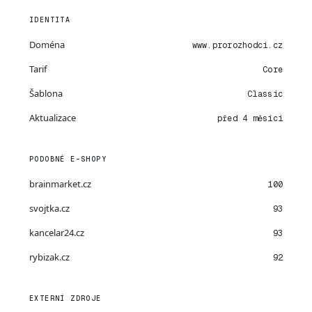
IDENTITA
Doména
www.prorozhodci.cz
Tarif
Core
Šablona
Classic
Aktualizace
před 4 měsíci
PODOBNÉ E-SHOPY
brainmarket.cz
100
svojtka.cz
93
kancelar24.cz
93
rybizak.cz
92
EXTERNÍ ZDROJE