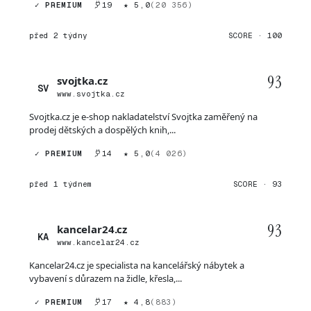
✓ PREMIUM
19
★ 5,0
(20 356)
před 2 týdny
SCORE · 100
93
svojtka.cz
SV
www.svojtka.cz
Svojtka.cz je e-shop nakladatelství Svojtka zaměřený na
prodej dětských a dospělých knih,...
✓ PREMIUM
14
★ 5,0
(4 026)
před 1 týdnem
SCORE · 93
93
kancelar24.cz
KA
www.kancelar24.cz
Kancelar24.cz je specialista na kancelářský nábytek a
vybavení s důrazem na židle, křesla,...
✓ PREMIUM
17
★ 4,8
(883)