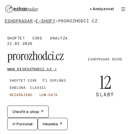
eshop
radar
+ Analyzovat
ESHOPRADAR
›
E-SHOPY
›
PROROZHODCI.CZ
SHOPTET · CORE · ANALÝZA
31.03.2026
prorozhodci.cz
ESHOPRADAR SCORE
www.prorozhodci.cz ↗
12
SHOPTET CORE
1 DOPLŇKŮ
ŠABLONA: CLASSIC
SLABÝ
NEZAŘAZENO · LOW-DATA
Otevřít e-shop ↗
⇄ Porovnat
Heureka ↗