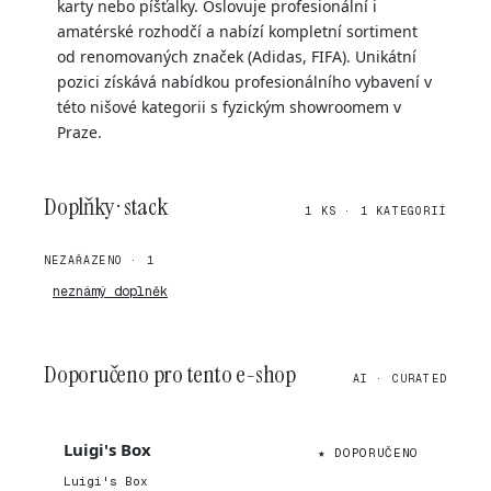
karty nebo píšťalky. Oslovuje profesionální i
amatérské rozhodčí a nabízí kompletní sortiment
od renomovaných značek (Adidas, FIFA). Unikátní
pozici získává nabídkou profesionálního vybavení v
této nišové kategorii s fyzickým showroomem v
Praze.
Doplňky · stack
1 KS · 1 KATEGORIÍ
NEZAŘAZENO · 1
neznámý doplněk
Doporučeno pro tento e-shop
AI · CURATED
Luigi's Box
★ DOPORUČENO
Luigi's Box