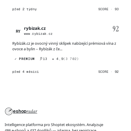
před 2 týdny
SCORE · 93
92
rybizak.cz
RY
www.rybizak.cz
Rybízák.cz je ovocný vinný sklípek nabízející prémiová vína z
ovoce a bylin – Rybízák z če...
✓ PREMIUM
13
★ 4,9
(3 702)
před 4 měsíci
SCORE · 92
eshop
radar
Intelligence platforma pro Shoptet ekosystém. Analyzuje
486 e-shopů a 437 doplňků — zdarma, bez registrace.