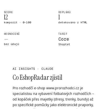
SCORE
DOPLŇKŮ
12
1
kompozit · 0–100
detekováno z HTML
HODNOCENÍ
TARIF
—
Core
bez údajů
Shoptet
AI INSIGHTS · CLAUDE
Co EshopRadar zjistil
Pro rozhodčí e-shop www.prorozhodci.cz je
specialistou na vybavení fotbalových rozhodčích –
od kopáček přes majetky (dresy, trenky, bundy) až
po specifické pomůcky jako elektronické praporky,