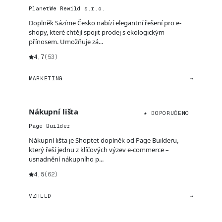
PlanetWe Rewild s.r.o.
Doplněk Sázíme Česko nabízí elegantní řešení pro e-
shopy, které chtějí spojit prodej s ekologickým
přínosem. Umožňuje zá...
4,7
(53)
MARKETING
→
Nákupní lišta
★ DOPORUČENO
Page Builder
Nákupní lišta je Shoptet doplněk od Page Builderu,
který řeší jednu z klíčových výzev e-commerce –
usnadnění nákupního p...
4,5
(62)
VZHLED
→