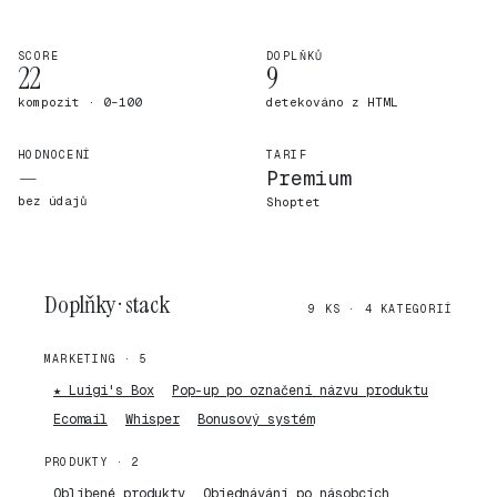
SCORE
DOPLŇKŮ
22
9
kompozit · 0–100
detekováno z HTML
HODNOCENÍ
TARIF
—
Premium
bez údajů
Shoptet
Doplňky · stack
9 KS · 4 KATEGORIÍ
MARKETING · 5
★ Luigi's Box
Pop-up po označení názvu produktu
Ecomail
Whisper
Bonusový systém
PRODUKTY · 2
Oblíbené produkty
Objednávání po násobcích