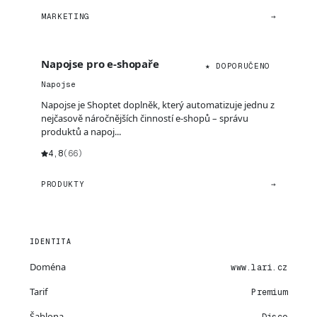
MARKETING
→
Napojse pro e-shopaře
★ DOPORUČENO
Napojse
Napojse je Shoptet doplněk, který automatizuje jednu z
nejčasově náročnějších činností e-shopů – správu
produktů a napoj...
4,8
(66)
PRODUKTY
→
IDENTITA
Doména
www.lari.cz
Tarif
Premium
Šablona