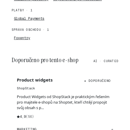
PLATBY · 1
Global Payments
SPRÁVA OBCHODU · 1
Foxentry
Doporučeno pro tento e-shop
AI · CURATED
Product widgets
★ DOPORUČENO
ShopStack
Product Widgets od ShopStack je praktickým řešením
pro majitele e-shopů na Shoptet, kteří chtějí propojit
svůj obsah s p...
4,9
(56)
MARKETING
→