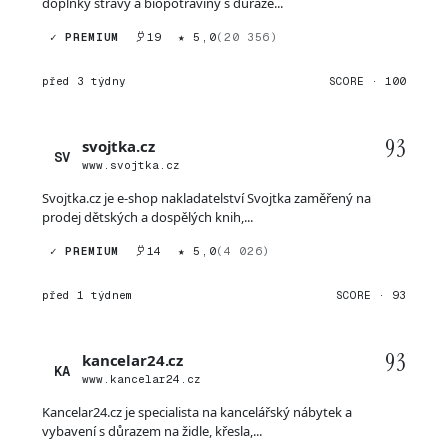
doplňky stravy a biopotraviny s důraze...
✓ PREMIUM
19
★ 5,0
(20 356)
před 3 týdny
SCORE · 100
93
svojtka.cz
SV
www.svojtka.cz
Svojtka.cz je e-shop nakladatelství Svojtka zaměřený na
prodej dětských a dospělých knih,...
✓ PREMIUM
14
★ 5,0
(4 026)
před 1 týdnem
SCORE · 93
93
kancelar24.cz
KA
www.kancelar24.cz
Kancelar24.cz je specialista na kancelářský nábytek a
vybavení s důrazem na židle, křesla,...