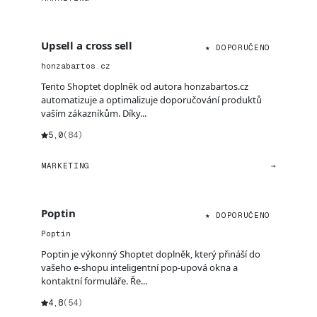
Upsell a cross sell
★ DOPORUČENO
honzabartos.cz
Tento Shoptet doplněk od autora honzabartos.cz
automatizuje a optimalizuje doporučování produktů
vaším zákazníkům. Díky...
5,0
(84)
MARKETING
→
Poptin
★ DOPORUČENO
Poptin
Poptin je výkonný Shoptet doplněk, který přináší do
vašeho e-shopu inteligentní pop-upová okna a
kontaktní formuláře. Ře...
4,8
(54)