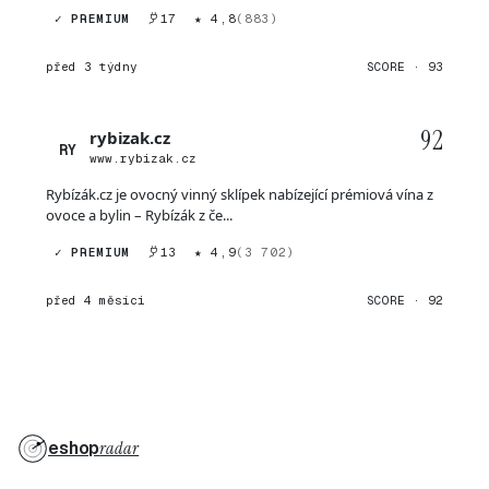
✓ PREMIUM
17
★ 4,8
(883)
před 3 týdny
SCORE · 93
92
rybizak.cz
RY
www.rybizak.cz
Rybízák.cz je ovocný vinný sklípek nabízející prémiová vína z
ovoce a bylin – Rybízák z če...
✓ PREMIUM
13
★ 4,9
(3 702)
před 4 měsíci
SCORE · 92
eshop
radar