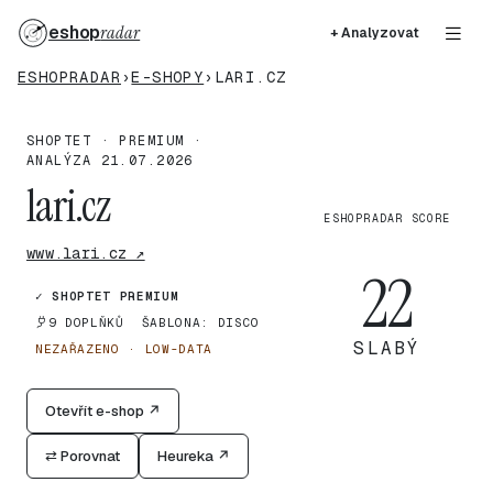
eshop
radar
+ Analyzovat
ESHOPRADAR
›
E-SHOPY
›
LARI.CZ
SHOPTET · PREMIUM ·
ANALÝZA 21.07.2026
lari.cz
ESHOPRADAR SCORE
www.lari.cz ↗
22
✓ SHOPTET PREMIUM
9 DOPLŇKŮ
ŠABLONA: DISCO
SLABÝ
NEZAŘAZENO · LOW-DATA
Otevřít e-shop ↗
⇄ Porovnat
Heureka ↗