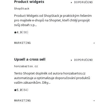
Product widgets
★ DOPORUČENO
ShopStack
Product Widgets od ShopStack je praktickým řešením
pro majitele e-shopů na Shoptet, kteří chtějí propojit
svůj obsah s p...
4,9
(56)
MARKETING
→
Upsell a cross sell
★ DOPORUČENO
honzabartos.cz
Tento Shoptet doplněk od autora honzabartos.cz
automatizuje a optimalizuje doporučování produktů
vaším zákazníkům. Díky...
5,0
(84)
MARKETING
→