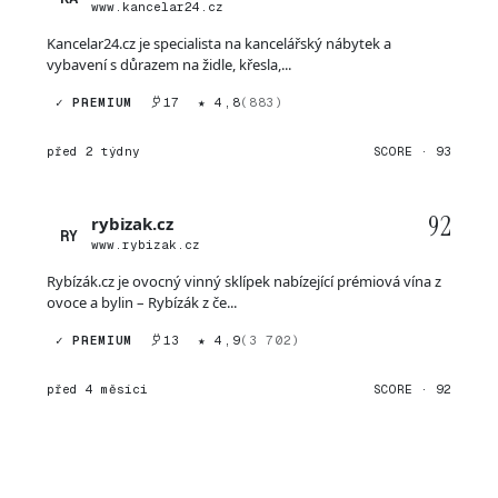
www.kancelar24.cz
Kancelar24.cz je specialista na kancelářský nábytek a
vybavení s důrazem na židle, křesla,...
✓ PREMIUM
17
★ 4,8
(883)
před 2 týdny
SCORE · 93
92
rybizak.cz
RY
www.rybizak.cz
Rybízák.cz je ovocný vinný sklípek nabízející prémiová vína z
ovoce a bylin – Rybízák z če...
✓ PREMIUM
13
★ 4,9
(3 702)
před 4 měsíci
SCORE · 92