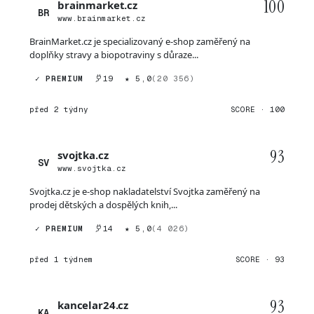
100
brainmarket.cz
BR
www.brainmarket.cz
BrainMarket.cz je specializovaný e-shop zaměřený na
doplňky stravy a biopotraviny s důraze...
✓ PREMIUM
19
★ 5,0
(20 356)
před 2 týdny
SCORE · 100
93
svojtka.cz
SV
www.svojtka.cz
Svojtka.cz je e-shop nakladatelství Svojtka zaměřený na
prodej dětských a dospělých knih,...
✓ PREMIUM
14
★ 5,0
(4 026)
před 1 týdnem
SCORE · 93
93
kancelar24.cz
KA