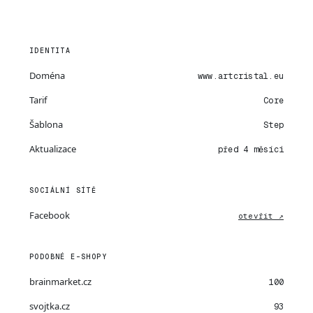
IDENTITA
Doména
www.artcristal.eu
Tarif
Core
Šablona
Step
Aktualizace
před 4 měsíci
SOCIÁLNÍ SÍTĚ
Facebook
otevřít ↗
PODOBNÉ E-SHOPY
brainmarket.cz
100
svojtka.cz
93