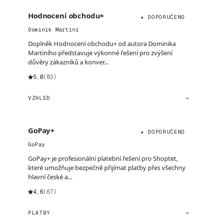
Hodnocení obchodu+
★ DOPORUČENO
Dominik Martini
Doplněk Hodnocení obchodu+ od autora Dominika
Martiního představuje výkonné řešení pro zvýšení
důvěry zákazníků a konver...
5,0
(83)
VZHLED
→
GoPay+
★ DOPORUČENO
GoPay
GoPay+ je profesionální platební řešení pro Shoptet,
které umožňuje bezpečně přijímat platby přes všechny
hlavní české a...
4,6
(67)
PLATBY
→