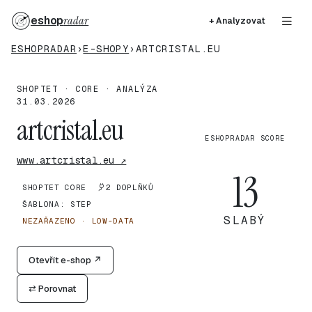
eshop
radar
+ Analyzovat
ESHOPRADAR
›
E-SHOPY
›
ARTCRISTAL.EU
SHOPTET · CORE · ANALÝZA
31.03.2026
artcristal.eu
ESHOPRADAR SCORE
www.artcristal.eu ↗
13
SHOPTET CORE
2 DOPLŇKŮ
ŠABLONA: STEP
SLABÝ
NEZAŘAZENO · LOW-DATA
Otevřít e-shop ↗
⇄ Porovnat