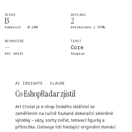
SCORE
DOPLŇKŮ
13
2
kompozit · 0–100
detekováno z HTML
HODNOCENÍ
TARIF
—
Core
bez údajů
Shoptet
AI INSIGHTS · CLAUDE
Co EshopRadar zjistil
Art Cristal je e-shop českého sklářství se
zaměřením na ručně foukané dekorační skleněné
výrobky – vázy, sochy zvířat, tetovací figurky a
přítiscítka. Oslovuje lidi hledající originální domácí