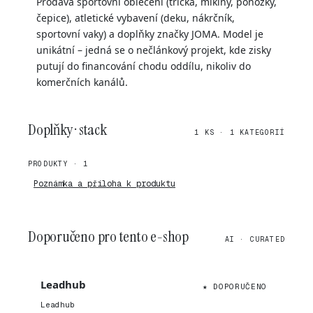
Prodává sportovní oblečení (trička, mikiny, ponožky,
čepice), atletické vybavení (deku, nákrčník,
sportovní vaky) a doplňky značky JOMA. Model je
unikátní – jedná se o nečlánkový projekt, kde zisky
putují do financování chodu oddílu, nikoliv do
komerčních kanálů.
Doplňky · stack
1 KS · 1 KATEGORIÍ
PRODUKTY · 1
Poznámka a příloha k produktu
Doporučeno pro tento e-shop
AI · CURATED
Leadhub
★ DOPORUČENO
Leadhub