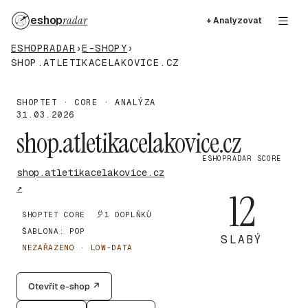
eshop
radar
+ Analyzovat
ESHOPRADAR
›
E-SHOPY
›
SHOP.ATLETIKACELAKOVICE.CZ
SHOPTET · CORE · ANALÝZA
31.03.2026
shop.atletikacelakovice.cz
ESHOPRADAR SCORE
shop.atletikacelakovice.cz
↗
12
SHOPTET CORE
1 DOPLŇKŮ
ŠABLONA: POP
SLABÝ
NEZAŘAZENO · LOW-DATA
Otevřít e-shop ↗