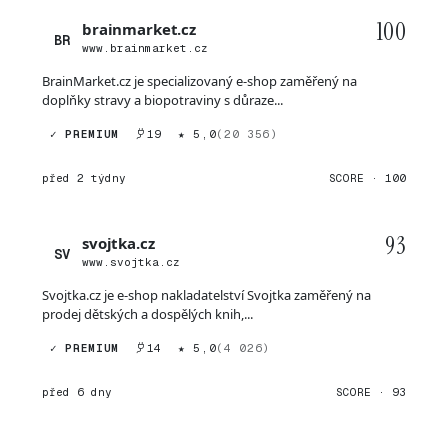
100
brainmarket.cz
BR
www.brainmarket.cz
BrainMarket.cz je specializovaný e-shop zaměřený na
doplňky stravy a biopotraviny s důraze...
✓ PREMIUM
19
★ 5,0
(20 356)
před 2 týdny
SCORE · 100
93
svojtka.cz
SV
www.svojtka.cz
Svojtka.cz je e-shop nakladatelství Svojtka zaměřený na
prodej dětských a dospělých knih,...
✓ PREMIUM
14
★ 5,0
(4 026)
před 6 dny
SCORE · 93