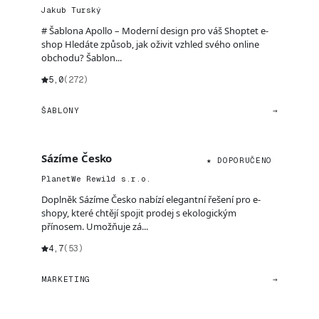
Jakub Turský
# Šablona Apollo – Moderní design pro váš Shoptet e-
shop Hledáte způsob, jak oživit vzhled svého online
obchodu? Šablon...
5,0
(272)
ŠABLONY
→
Sázíme Česko
★ DOPORUČENO
PlanetWe Rewild s.r.o.
Doplněk Sázíme Česko nabízí elegantní řešení pro e-
shopy, které chtějí spojit prodej s ekologickým
přínosem. Umožňuje zá...
4,7
(53)
MARKETING
→