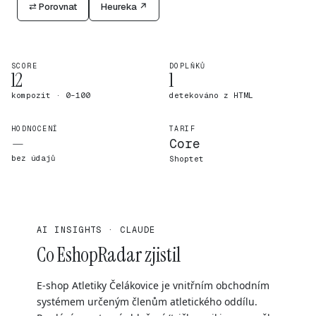
⇄ Porovnat
Heureka ↗
SCORE
DOPLŇKŮ
12
1
kompozit · 0–100
detekováno z HTML
HODNOCENÍ
TARIF
—
Core
bez údajů
Shoptet
AI INSIGHTS · CLAUDE
Co EshopRadar zjistil
E-shop Atletiky Čelákovice je vnitřním obchodním
systémem určeným členům atletického oddílu.