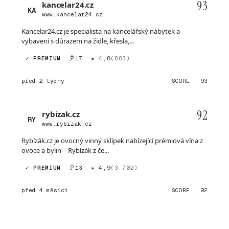
93
kancelar24.cz
KA
www.kancelar24.cz
Kancelar24.cz je specialista na kancelářský nábytek a
vybavení s důrazem na židle, křesla,...
✓ PREMIUM
17
★ 4,8
(883)
před 2 týdny
SCORE · 93
92
rybizak.cz
RY
www.rybizak.cz
Rybízák.cz je ovocný vinný sklípek nabízející prémiová vína z
ovoce a bylin – Rybízák z če...
✓ PREMIUM
13
★ 4,9
(3 702)
před 4 měsíci
SCORE · 92