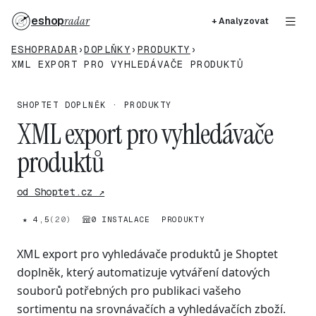
eshop
radar
+ Analyzovat
ESHOPRADAR
›
DOPLŇKY
›
PRODUKTY
›
XML EXPORT PRO VYHLEDÁVAČE PRODUKTŮ
SHOPTET DOPLNĚK · PRODUKTY
XML export pro vyhledávače
produktů
od Shoptet.cz ↗
★ 4,5
(20)
0 INSTALACE
PRODUKTY
XML export pro vyhledávače produktů je Shoptet
doplněk, který automatizuje vytváření datových
souborů potřebných pro publikaci vašeho
sortimentu na srovnávačích a vyhledávačích zboží.