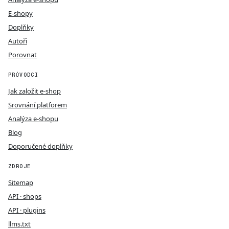
E-shopy
Doplňky
Autoři
Porovnat
PRŮVODCI
Jak založit e-shop
Srovnání platforem
Analýza e-shopu
Blog
Doporučené doplňky
ZDROJE
Sitemap
API · shops
API · plugins
llms.txt