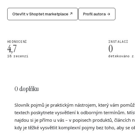
Otevřít v Shoptet marketplace ↗
Profil autora →
HODNOCENÍ
INSTALACÍ
4,7
0
18 recenzí
detekováno z
O doplňku
Slovník pojmů je praktickým nástrojem, který vám pomůže
textech poskytnete vysvětlení k odborným termínům. Míst
najdou si je přímo u vás – v popisech produktů, článcích 
kdy je těžké vysvětlit komplexní pojmy bez toho, aby se ob