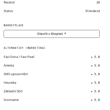
Recenzí
18
Status
Standard
MARKETPLACE
Otevřít v Shoptet ↗
ALTERNATIVY (MARKETING)
Favi Extra / Favi Pixel
★ 5,0
Anketa
★ 5,0
SMS upozornění
★ 5,0
Heureka
★ 5,0
Základní SEO
★ 5,0
Srovname
★ 5,0