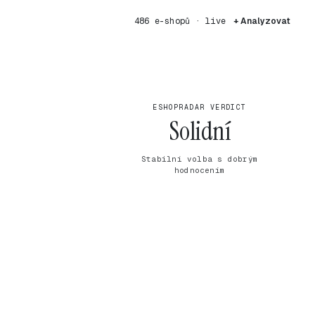
486 e-shopů · live
+ Analyzovat
ESHOPRADAR VERDICT
Solidní
Stabilní volba s dobrým
hodnocením