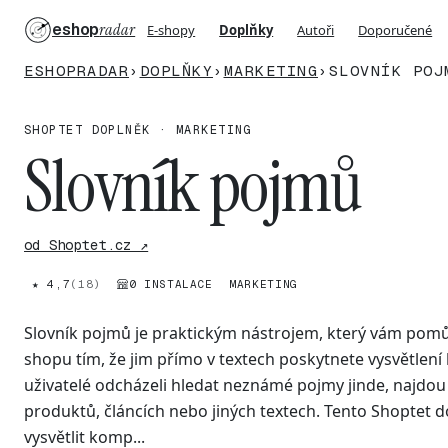
eshop
radar
E-shopy
Doplňky
Autoři
Doporučené
ESHOPRADAR
›
DOPLŇKY
›
MARKETING
›
SLOVNÍK POJ
SHOPTET DOPLNĚK · MARKETING
Slovník pojmů
od Shoptet.cz ↗
★ 4,7
(18)
0 INSTALACE
MARKETING
Slovník pojmů je praktickým nástrojem, který vám pomů
shopu tím, že jim přímo v textech poskytnete vysvětle
uživatelé odcházeli hledat neznámé pojmy jinde, najdou 
produktů, článcích nebo jiných textech. Tento Shoptet d
vysvětlit komp...