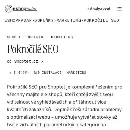
eshop
radar
+ Analyzovat
ESHOPRADAR
›
DOPLŇKY
›
MARKETING
›
POKROČILÉ SEO
SHOPTET DOPLNĚK · MARKETING
Pokročilé SEO
od Shoptet.cz ↗
★ 5,0
(25)
0 INSTALACE
MARKETING
Pokročilé SEO pro Shoptet je komplexní řešením pro
všechny majitele e-shopů, kteří chtějí zvýšit svou
viditelnost ve vyhledávačích a přitáhnout více
kvalitních zákazníků. Doplněk řeší zásadní problémy
s optimalizací webu – umožňuje vytvářet stovky až
tisíce virtuálních parametrických kategorií na