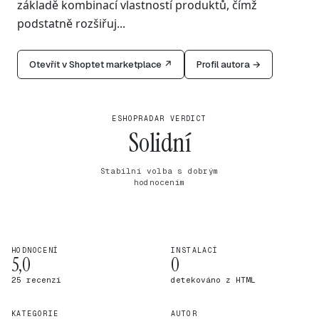
základě kombinací vlastností produktů, čímž
podstatně rozšiřuj...
Otevřít v Shoptet marketplace ↗
Profil autora →
ESHOPRADAR VERDICT
Solidní
Stabilní volba s dobrým
hodnocením
HODNOCENÍ
INSTALACÍ
5,0
0
25 recenzí
detekováno z HTML
KATEGORIE
AUTOR