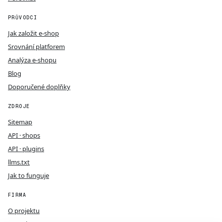
PRŮVODCI
Jak založit e-shop
Srovnání platforem
Analýza e-shopu
Blog
Doporučené doplňky
ZDROJE
Sitemap
API · shops
API · plugins
llms.txt
Jak to funguje
FIRMA
O projektu