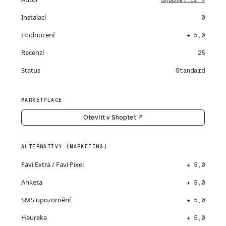
Shoptet.cz ↗
Instalací
0
Hodnocení
★ 5,0
Recenzí
25
Status
Standard
MARKETPLACE
Otevřít v Shoptet ↗
ALTERNATIVY (MARKETING)
Favi Extra / Favi Pixel
★ 5,0
Anketa
★ 5,0
SMS upozornění
★ 5,0
Heureka
★ 5,0