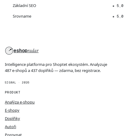
Základní SEO
★ 5,0
Srovname
★ 5,0
eshop
radar
Intelligence platforma pro Shoptet ekosystém. Analyzuje
487 e-shopů a 437 doplňků — zdarma, bez registrace.
SIGNAL · 2026
PRODUKT
Analýza e-shopu
E-shopy
Doplňky
Autoři
Porovnat