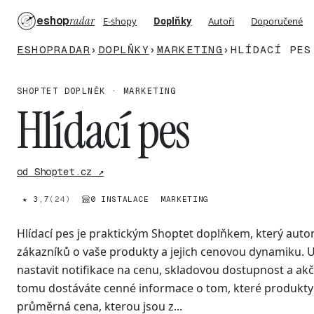
eshop
radar
E-shopy
Doplňky
Autoři
Doporučené
ESHOPRADAR
›
DOPLŇKY
›
MARKETING
›
HLÍDACÍ PES
SHOPTET DOPLNĚK · MARKETING
Hlídací pes
od Shoptet.cz ↗
★ 3,7
(24)
0 INSTALACE
MARKETING
Hlídací pes je praktickým Shoptet doplňkem, který auto
zákazníků o vaše produkty a jejich cenovou dynamiku.
nastavit notifikace na cenu, skladovou dostupnost a akč
tomu dostáváte cenné informace o tom, které produkty j
průměrná cena, kterou jsou z...