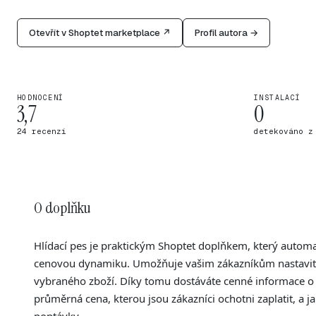
Otevřít v Shoptet marketplace ↗
Profil autora →
HODNOCENÍ
INSTALACÍ
3,7
0
24 recenzí
detekováno z
O doplňku
Hlídací pes je praktickým Shoptet doplňkem, který automa
cenovou dynamiku. Umožňuje vašim zákazníkům nastavit n
vybraného zboží. Díky tomu dostáváte cenné informace o t
průměrná cena, kterou jsou zákazníci ochotni zaplatit, a 