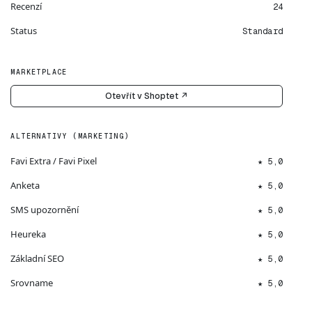
Recenzí
24
Status
Standard
MARKETPLACE
Otevřít v Shoptet ↗
ALTERNATIVY (MARKETING)
Favi Extra / Favi Pixel
★ 5,0
Anketa
★ 5,0
SMS upozornění
★ 5,0
Heureka
★ 5,0
Základní SEO
★ 5,0
Srovname
★ 5,0