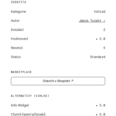
IDENTITA
Kategorie
Vzhled
Autor
Jakub Turský ↗
Instalací
2
Hodnocení
★ 5,0
Recenzí
5
Status
Standard
MARKETPLACE
Otevřít v Shoptet ↗
ALTERNATIVY (VZHLED)
Info Widget
★ 5,0
Chytré řazení příznaků
★ 5,0