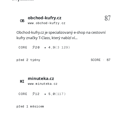
87
obchod-kufry.cz
OB
www.obchod-kufry.cz
Obchod-kufry.cz je specializovaný e-shop na cestovní
kufry značky T-Class, který nabízí ví...
CORE
20
★ 4,9
(3 129)
před 2 týdny
SCORE · 87
minuteka.cz
MI
www.minuteka.cz
CORE
12
★ 5,0
(117)
před 1 měsícem