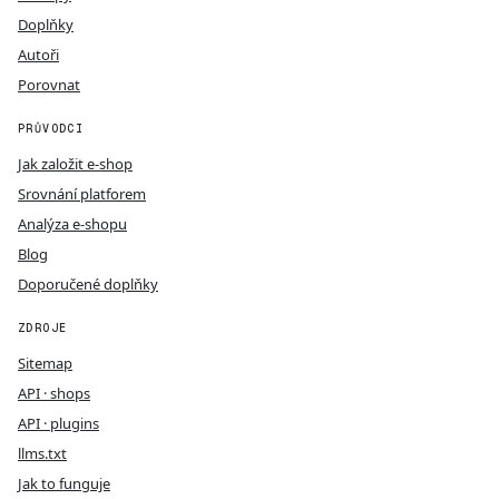
Doplňky
Autoři
Porovnat
PRŮVODCI
Jak založit e-shop
Srovnání platforem
Analýza e-shopu
Blog
Doporučené doplňky
ZDROJE
Sitemap
API · shops
API · plugins
llms.txt
Jak to funguje