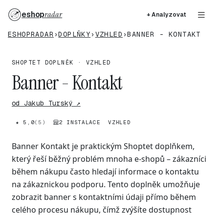
eshop
radar
+ Analyzovat
ESHOPRADAR
›
DOPLŇKY
›
VZHLED
›
BANNER - KONTAKT
SHOPTET DOPLNĚK · VZHLED
Banner - Kontakt
od Jakub Turský ↗
★ 5,0
(5)
2 INSTALACE
VZHLED
Banner Kontakt je praktickým Shoptet doplňkem,
který řeší běžný problém mnoha e-shopů – zákazníci
během nákupu často hledají informace o kontaktu
na zákaznickou podporu. Tento doplněk umožňuje
zobrazit banner s kontaktními údaji přímo během
celého procesu nákupu, čímž zvýšíte dostupnost