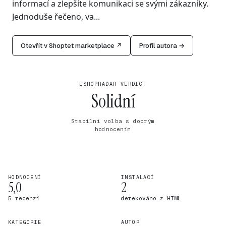
informací a zlepšíte komunikaci se svými zákazníky.
Jednoduše řečeno, va...
Otevřít v Shoptet marketplace ↗
Profil autora →
ESHOPRADAR VERDICT
Solidní
Stabilní volba s dobrým
hodnocením
HODNOCENÍ
INSTALACÍ
5,0
2
5 recenzí
detekováno z HTML
KATEGORIE
AUTOR