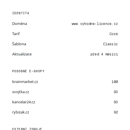
IDENTITA
Doména
www.vyhodne-licence.cz
Tarif
Core
Šablona
Classic
Aktualizace
před 4 měsíci
PODOBNÉ E-SHOPY
brainmarket.cz
100
svojtka.cz
93
kancelar24.cz
93
rybizak.cz
92
EXTERNÍ ZDROJE