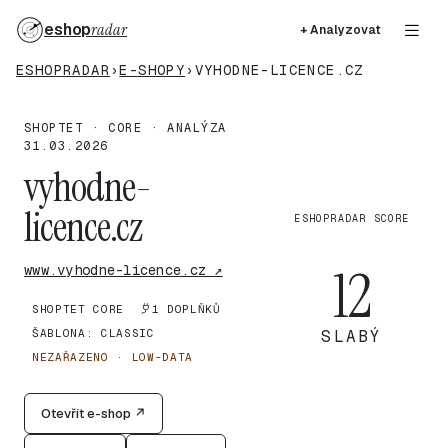
eshop
radar
+ Analyzovat
ESHOPRADAR
›
E-SHOPY
›
VYHODNE-LICENCE.CZ
SHOPTET · CORE · ANALÝZA
31.03.2026
vyhodne-
licence.cz
ESHOPRADAR SCORE
12
www.vyhodne-licence.cz ↗
SHOPTET CORE
1 DOPLŇKŮ
ŠABLONA: CLASSIC
SLABÝ
NEZAŘAZENO · LOW-DATA
Otevřít e-shop ↗