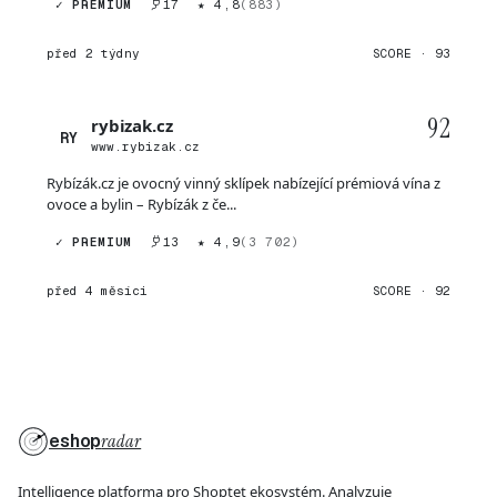
✓ PREMIUM
17
★ 4,8
(883)
před 2 týdny
SCORE · 93
92
rybizak.cz
RY
www.rybizak.cz
Rybízák.cz je ovocný vinný sklípek nabízející prémiová vína z
ovoce a bylin – Rybízák z če...
✓ PREMIUM
13
★ 4,9
(3 702)
před 4 měsíci
SCORE · 92
eshop
radar
Intelligence platforma pro Shoptet ekosystém. Analyzuje