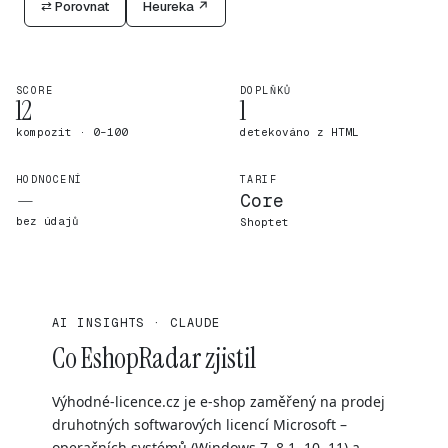
⇄ Porovnat
Heureka ↗
SCORE
DOPLŇKŮ
12
1
kompozit · 0–100
detekováno z HTML
HODNOCENÍ
TARIF
—
Core
bez údajů
Shoptet
AI INSIGHTS · CLAUDE
Co EshopRadar zjistil
Výhodné-licence.cz je e-shop zaměřený na prodej
druhotných softwarových licencí Microsoft –
operačních systémů (Windows 7, 8.1, 10, 11) a