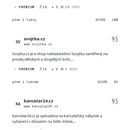
✓ PREMIUM
19
★ 5,0
(20 356)
před 2 týdny
SCORE · 100
93
svojtka.cz
SV
www.svojtka.cz
Svojtka.cz je e-shop nakladatelství Svojtka zaměřený na
prodej dětských a dospělých knih,...
✓ PREMIUM
14
★ 5,0
(4 026)
před 1 týdnem
SCORE · 93
93
kancelar24.cz
KA
www.kancelar24.cz
Kancelar24.cz je specialista na kancelářský nábytek a
vybavení s důrazem na židle, křesla,...