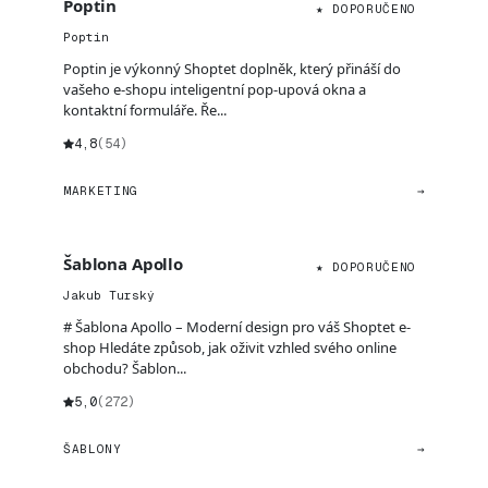
Poptin
★ DOPORUČENO
Poptin
Poptin je výkonný Shoptet doplněk, který přináší do
vašeho e-shopu inteligentní pop-upová okna a
kontaktní formuláře. Ře...
4,8
(54)
MARKETING
→
Šablona Apollo
★ DOPORUČENO
Jakub Turský
# Šablona Apollo – Moderní design pro váš Shoptet e-
shop Hledáte způsob, jak oživit vzhled svého online
obchodu? Šablon...
5,0
(272)
ŠABLONY
→