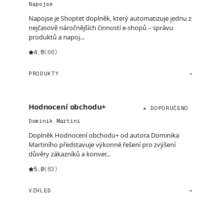
Napojse
Napojse je Shoptet doplněk, který automatizuje jednu z
nejčasově náročnějších činností e-shopů – správu
produktů a napoj...
4,8
(66)
PRODUKTY
→
Hodnocení obchodu+
★ DOPORUČENO
Dominik Martini
Doplněk Hodnocení obchodu+ od autora Dominika
Martiního představuje výkonné řešení pro zvýšení
důvěry zákazníků a konver...
5,0
(83)
VZHLED
→