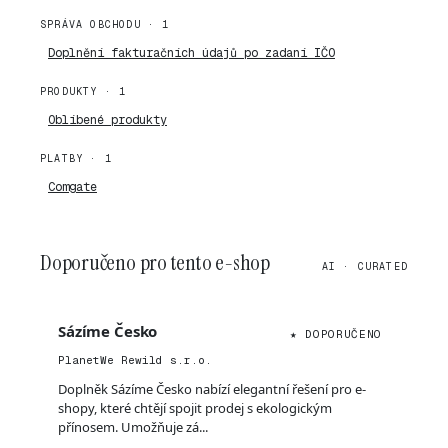
SPRÁVA OBCHODU · 1
Doplnění fakturačních údajů po zadaní IČO
PRODUKTY · 1
Oblíbené produkty
PLATBY · 1
Comgate
Doporučeno pro tento e-shop
AI · CURATED
Sázíme Česko
★ DOPORUČENO
PlanetWe Rewild s.r.o.
Doplněk Sázíme Česko nabízí elegantní řešení pro e-
shopy, které chtějí spojit prodej s ekologickým
přínosem. Umožňuje zá...