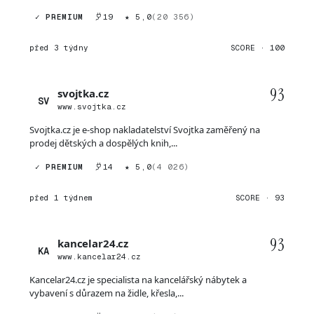
✓ PREMIUM
19
★ 5,0
(20 356)
před 3 týdny
SCORE · 100
93
svojtka.cz
SV
www.svojtka.cz
Svojtka.cz je e-shop nakladatelství Svojtka zaměřený na
prodej dětských a dospělých knih,...
✓ PREMIUM
14
★ 5,0
(4 026)
před 1 týdnem
SCORE · 93
93
kancelar24.cz
KA
www.kancelar24.cz
Kancelar24.cz je specialista na kancelářský nábytek a
vybavení s důrazem na židle, křesla,...