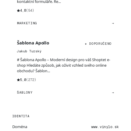
kontaktní formuláře. Ře...
4,8
(54)
MARKETING
→
Šablona Apollo
★ DOPORUČENO
Jakub Turský
# Šablona Apollo – Moderní design pro váš Shoptet e-
shop Hledáte způsob, jak oživit vzhled svého online
obchodu? Šablon...
5,0
(272)
ŠABLONY
→
IDENTITA
Doména
www.vinylo.sk