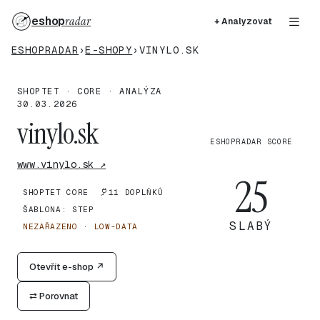
eshop
radar
+ Analyzovat
ESHOPRADAR
›
E-SHOPY
›
VINYLO.SK
SHOPTET · CORE · ANALÝZA
30.03.2026
vinylo.sk
ESHOPRADAR SCORE
www.vinylo.sk ↗
25
SHOPTET CORE
11 DOPLŇKŮ
ŠABLONA: STEP
SLABÝ
NEZAŘAZENO · LOW-DATA
Otevřít e-shop ↗
⇄ Porovnat