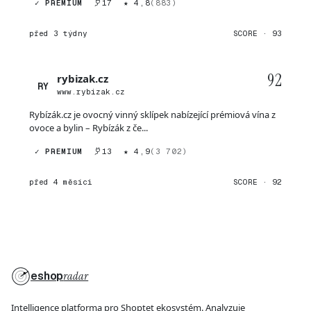
✓ PREMIUM
17
★ 4,8
(883)
před 3 týdny
SCORE · 93
92
rybizak.cz
RY
www.rybizak.cz
Rybízák.cz je ovocný vinný sklípek nabízející prémiová vína z
ovoce a bylin – Rybízák z če...
✓ PREMIUM
13
★ 4,9
(3 702)
před 4 měsíci
SCORE · 92
eshop
radar
Intelligence platforma pro Shoptet ekosystém. Analyzuje