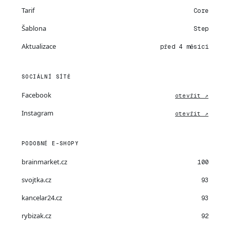
Tarif
Core
Šablona
Step
Aktualizace
před 4 měsíci
SOCIÁLNÍ SÍTĚ
Facebook
otevřít ↗
Instagram
otevřít ↗
PODOBNÉ E-SHOPY
brainmarket.cz
100
svojtka.cz
93
kancelar24.cz
93
rybizak.cz
92