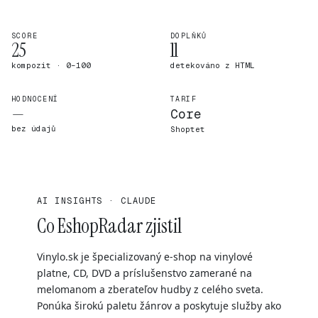
SCORE
DOPLŇKŮ
25
11
kompozit · 0–100
detekováno z HTML
HODNOCENÍ
TARIF
—
Core
bez údajů
Shoptet
AI INSIGHTS · CLAUDE
Co EshopRadar zjistil
Vinylo.sk je špecializovaný e-shop na vinylové
platne, CD, DVD a príslušenstvo zamerané na
melomanom a zberateľov hudby z celého sveta.
Ponúka širokú paletu žánrov a poskytuje služby ako