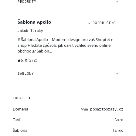
PRODUKTY
→
Šablona Apollo
★ DOPORUČENO
Jakub Turský
# Šablona Apollo – Moderní design pro váš Shoptet e-
shop Hledáte způsob, jak oživit vzhled svého online
obchodu? Šablon...
5,0
(272)
ŠABLONY
→
IDENTITA
Doména
www.popartobrazy.cz
Tarif
Core
Šablona
Tango