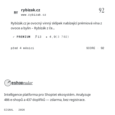
92
rybizak.cz
RY
www.rybizak.cz
Rybízák.cz je ovocný vinný sklípek nabízející prémiová vína z
ovoce a bylin – Rybízák z če...
✓ PREMIUM
13
★ 4,9
(3 702)
před 4 měsíci
SCORE · 92
eshop
radar
Intelligence platforma pro Shoptet ekosystém. Analyzuje
486 e-shopů a 437 doplňků — zdarma, bez registrace.
SIGNAL · 2026