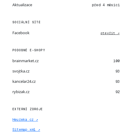
Aktualizace
před 4 měsíci
SOCIÁLNÍ SÍTĚ
Facebook
otevřít ↗
PODOBNÉ E-SHOPY
brainmarket.cz
100
svojtka.cz
93
kancelar24.cz
93
rybizak.cz
92
EXTERNÍ ZDROJE
Heureka.cz ↗
Sitemap.xml ↗