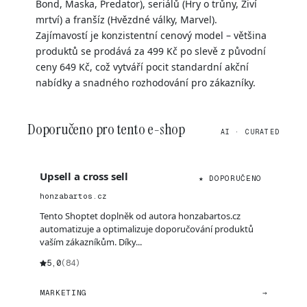
Bond, Maska, Predator), seriálů (Hry o trůny, Živí
mrtví) a franšíz (Hvězdné války, Marvel).
Zajímavostí je konzistentní cenový model – většina
produktů se prodává za 499 Kč po slevě z původní
ceny 649 Kč, což vytváří pocit standardní akční
nabídky a snadného rozhodování pro zákazníky.
Doporučeno pro tento e-shop
AI · CURATED
Upsell a cross sell
★ DOPORUČENO
honzabartos.cz
Tento Shoptet doplněk od autora honzabartos.cz
automatizuje a optimalizuje doporučování produktů
vaším zákazníkům. Díky...
5,0
(84)
MARKETING
→