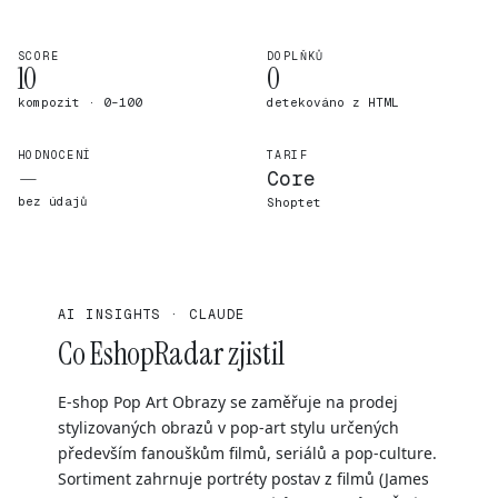
SCORE
DOPLŇKŮ
10
0
kompozit · 0–100
detekováno z HTML
HODNOCENÍ
TARIF
—
Core
bez údajů
Shoptet
AI INSIGHTS · CLAUDE
Co EshopRadar zjistil
E-shop Pop Art Obrazy se zaměřuje na prodej
stylizovaných obrazů v pop-art stylu určených
především fanouškům filmů, seriálů a pop-culture.
Sortiment zahrnuje portréty postav z filmů (James