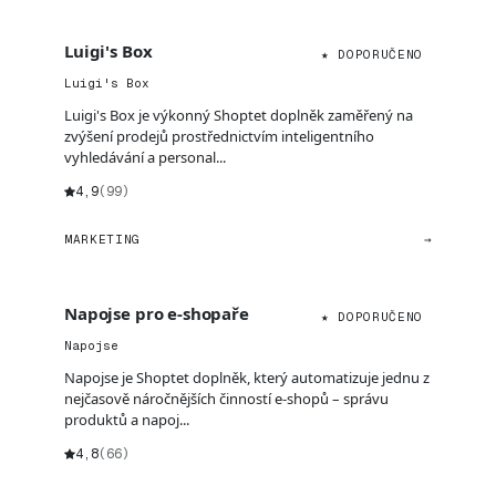
Luigi's Box
★ DOPORUČENO
Luigi's Box
Luigi's Box je výkonný Shoptet doplněk zaměřený na
zvýšení prodejů prostřednictvím inteligentního
vyhledávání a personal...
4,9
(99)
MARKETING
→
Napojse pro e-shopaře
★ DOPORUČENO
Napojse
Napojse je Shoptet doplněk, který automatizuje jednu z
nejčasově náročnějších činností e-shopů – správu
produktů a napoj...
4,8
(66)