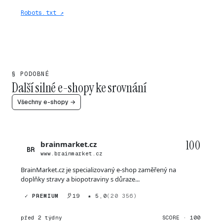
Robots.txt ↗
§ PODOBNÉ
Další silné e-shopy ke srovnání
Všechny e-shopy →
100
brainmarket.cz
BR
www.brainmarket.cz
BrainMarket.cz je specializovaný e-shop zaměřený na
doplňky stravy a biopotraviny s důraze...
✓ PREMIUM
19
★ 5,0
(20 356)
před 2 týdny
SCORE · 100