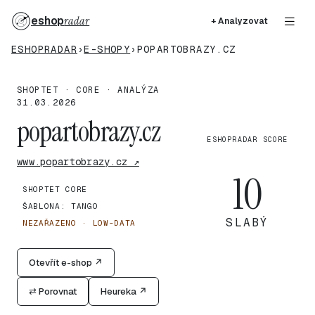
eshop
radar
+ Analyzovat
ESHOPRADAR
›
E-SHOPY
›
POPARTOBRAZY.CZ
SHOPTET · CORE · ANALÝZA
31.03.2026
popartobrazy.cz
ESHOPRADAR SCORE
www.popartobrazy.cz ↗
10
SHOPTET CORE
ŠABLONA: TANGO
SLABÝ
NEZAŘAZENO · LOW-DATA
Otevřít e-shop ↗
⇄ Porovnat
Heureka ↗