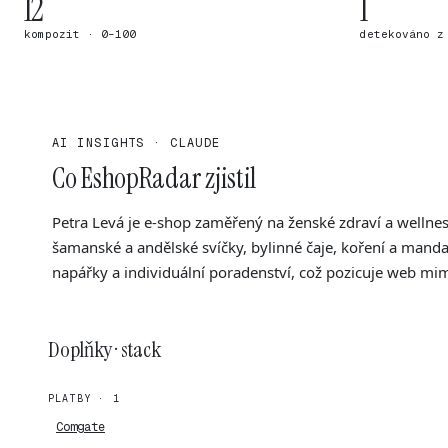
12
1
kompozit · 0–100
detekováno z
AI INSIGHTS · CLAUDE
Co EshopRadar zjistil
Petra Levá je e-shop zaměřený na ženské zdraví a wellnes
šamanské a andělské svíčky, bylinné čaje, koření a manda
napářky a individuální poradenství, což pozicuje web mimo 
Doplňky · stack
PLATBY · 1
Comgate