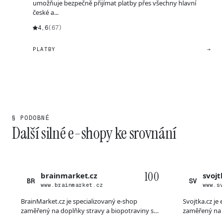
umožňuje bezpečně přijímat platby přes všechny hlavní
české a...
4,6
(67)
PLATBY
→
§ PODOBNÉ
Další silné e-shopy ke srovnání
100
brainmarket.cz
svojt
BR
SV
www.brainmarket.cz
www.s
BrainMarket.cz je specializovaný e-shop
Svojtka.cz je
zaměřený na doplňky stravy a biopotraviny s
zaměřený na 
důraze...
knih,...