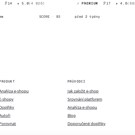
14
★ 5,0
(4 026)
✓ PREMIUM
17
★ 4,8
(88
em
SCORE · 93
před 2 týdny
PRODUKT
PRŮVODCI
Analýza e-shopu
Jak založit e-shop
E-shopy
Srovnání platforem
Doplňky
Analýza e-shopu
Autoři
Blog
Porovnat
Doporučené doplňky