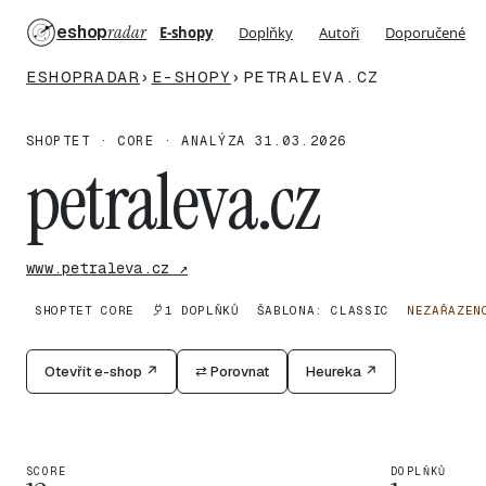
eshop
radar
E-shopy
Doplňky
Autoři
Doporučené
ESHOPRADAR
›
E-SHOPY
›
PETRALEVA.CZ
SHOPTET · CORE · ANALÝZA 31.03.2026
petraleva.cz
www.petraleva.cz ↗
SHOPTET CORE
1 DOPLŇKŮ
ŠABLONA: CLASSIC
NEZAŘAZEN
Otevřít e-shop ↗
⇄ Porovnat
Heureka ↗
SCORE
DOPLŇKŮ