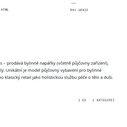
—
 HTML
bez údajů
s – prodává bylinné napářky (včetně půjčovny zařízení),
ly. Unikátní je model půjčovny vybavení pro bylinné
klasický retail jako holistickou službu péče o tělo a duši.
1 KS · 1 KATEGORIÍ