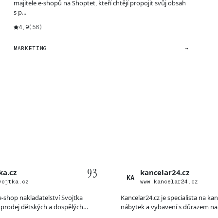
majitele e-shopů na Shoptet, kteří chtějí propojit svůj obsah
s p...
4,9
(56)
MARKETING
→
93
ka.cz
kancelar24.cz
KA
vojtka.cz
www.kancelar24.cz
 e-shop nakladatelství Svojtka
Kancelar24.cz je specialista na ka
prodej dětských a dospělých
nábytek a vybavení s důrazem na 
křesla,...