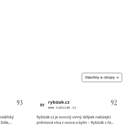
Všechny e-shopy →
93
92
rybizak.cz
RY
www.rybizak.cz
ncelářský
Rybízák.cz je ovocný vinný sklípek nabízející
židle,
prémiová vína z ovoce a bylin – Rybízák z če...