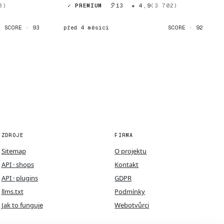
3)
✓ PREMIUM
13
★ 4,9
(3 702)
SCORE · 93
před 4 měsíci
SCORE · 92
ZDROJE
FIRMA
Sitemap
O projektu
API · shops
Kontakt
API · plugins
GDPR
llms.txt
Podmínky
Jak to funguje
Webotvůrci