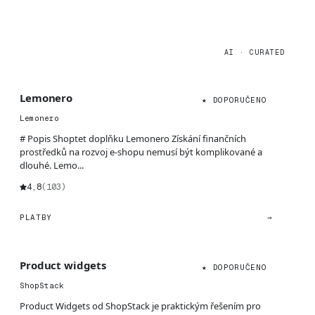
AI · CURATED
Lemonero
★ DOPORUČENO
Lemonero
# Popis Shoptet doplňku Lemonero Získání finančních
prostředků na rozvoj e-shopu nemusí být komplikované a
dlouhé. Lemo...
4,8
(103)
PLATBY
→
Product widgets
★ DOPORUČENO
ShopStack
Product Widgets od ShopStack je praktickým řešením pro