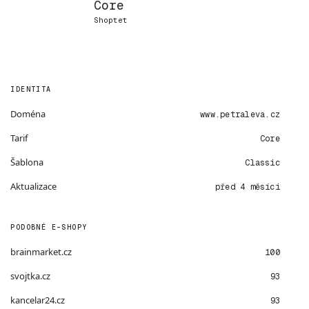
Core
Shoptet
IDENTITA
Doména
www.petraleva.cz
Tarif
Core
Šablona
Classic
Aktualizace
před 4 měsíci
PODOBNÉ E-SHOPY
brainmarket.cz
100
svojtka.cz
93
kancelar24.cz
93