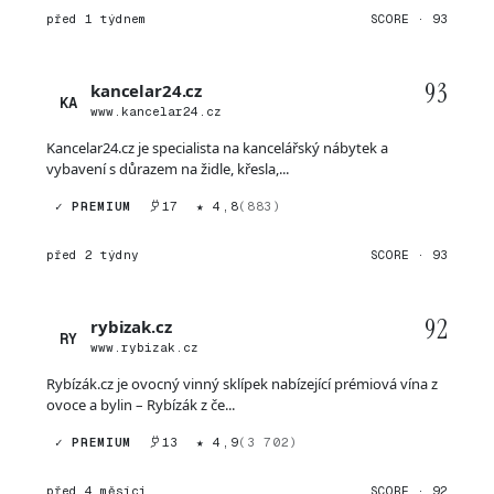
před 1 týdnem
SCORE · 93
93
kancelar24.cz
KA
www.kancelar24.cz
Kancelar24.cz je specialista na kancelářský nábytek a
vybavení s důrazem na židle, křesla,...
✓ PREMIUM
17
★ 4,8
(883)
před 2 týdny
SCORE · 93
92
rybizak.cz
RY
www.rybizak.cz
Rybízák.cz je ovocný vinný sklípek nabízející prémiová vína z
ovoce a bylin – Rybízák z če...
✓ PREMIUM
13
★ 4,9
(3 702)
před 4 měsíci
SCORE · 92