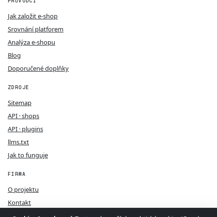
PRŮVODCI
Jak založit e-shop
Srovnání platforem
Analýza e-shopu
Blog
Doporučené doplňky
ZDROJE
Sitemap
API · shops
API · plugins
llms.txt
Jak to funguje
FIRMA
O projektu
Kontakt
GDPR