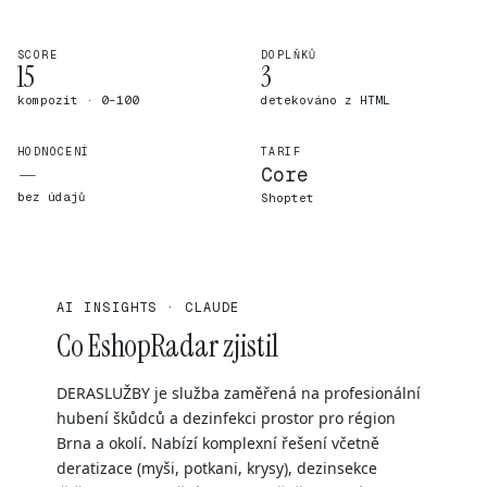
SCORE
DOPLŇKŮ
15
3
kompozit · 0–100
detekováno z HTML
HODNOCENÍ
TARIF
—
Core
bez údajů
Shoptet
AI INSIGHTS · CLAUDE
Co EshopRadar zjistil
DERASLUŽBY je služba zaměřená na profesionální
hubení škůdců a dezinfekci prostor pro région
Brna a okolí. Nabízí komplexní řešení včetně
deratizace (myši, potkani, krysy), dezinsekce