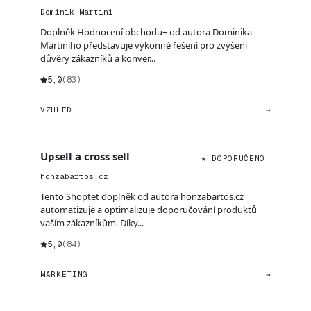
Dominik Martini
Doplněk Hodnocení obchodu+ od autora Dominika
Martiního představuje výkonné řešení pro zvýšení
důvěry zákazníků a konver...
5,0
(83)
VZHLED
→
Upsell a cross sell
★ DOPORUČENO
honzabartos.cz
Tento Shoptet doplněk od autora honzabartos.cz
automatizuje a optimalizuje doporučování produktů
vaším zákazníkům. Díky...
5,0
(84)
MARKETING
→