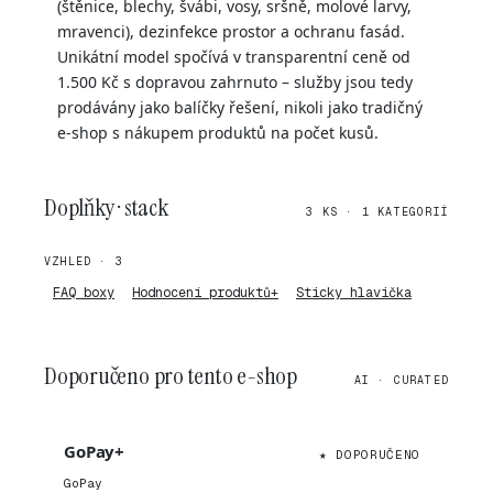
(štěnice, blechy, švábi, vosy, sršně, molové larvy,
mravenci), dezinfekce prostor a ochranu fasád.
Unikátní model spočívá v transparentní ceně od
1.500 Kč s dopravou zahrnuto – služby jsou tedy
prodávány jako balíčky řešení, nikoli jako tradičný
e-shop s nákupem produktů na počet kusů.
Doplňky · stack
3 KS · 1 KATEGORIÍ
VZHLED · 3
FAQ boxy
Hodnocení produktů+
Sticky hlavička
Doporučeno pro tento e-shop
AI · CURATED
GoPay+
★ DOPORUČENO
GoPay