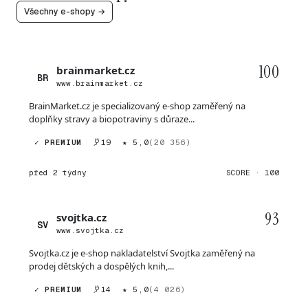
Všechny e-shopy →
100
brainmarket.cz
BR
www.brainmarket.cz
BrainMarket.cz je specializovaný e-shop zaměřený na
doplňky stravy a biopotraviny s důraze...
✓ PREMIUM
19
★ 5,0
(20 356)
před 2 týdny
SCORE · 100
93
svojtka.cz
SV
www.svojtka.cz
Svojtka.cz je e-shop nakladatelství Svojtka zaměřený na
prodej dětských a dospělých knih,...
✓ PREMIUM
14
★ 5,0
(4 026)