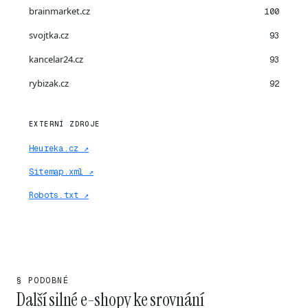
brainmarket.cz
100
svojtka.cz
93
kancelar24.cz
93
rybizak.cz
92
EXTERNÍ ZDROJE
Heureka.cz ↗
Sitemap.xml ↗
Robots.txt ↗
§ PODOBNÉ
Další silné e-shopy ke srovnání