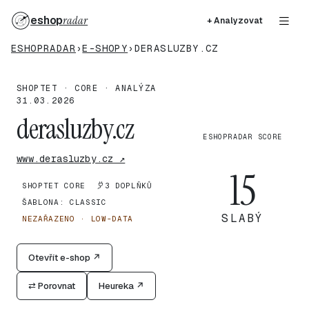
eshop
radar
+ Analyzovat
ESHOPRADAR
›
E-SHOPY
›
DERASLUZBY.CZ
SHOPTET · CORE · ANALÝZA
31.03.2026
derasluzby.cz
ESHOPRADAR SCORE
www.derasluzby.cz ↗
15
SHOPTET CORE
3 DOPLŇKŮ
ŠABLONA: CLASSIC
SLABÝ
NEZAŘAZENO · LOW-DATA
Otevřít e-shop ↗
⇄ Porovnat
Heureka ↗