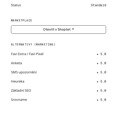
Status
Standard
MARKETPLACE
Otevřít v Shoptet ↗
ALTERNATIVY (MARKETING)
Favi Extra / Favi Pixel
★ 5,0
Anketa
★ 5,0
SMS upozornění
★ 5,0
Heureka
★ 5,0
Základní SEO
★ 5,0
Srovname
★ 5,0