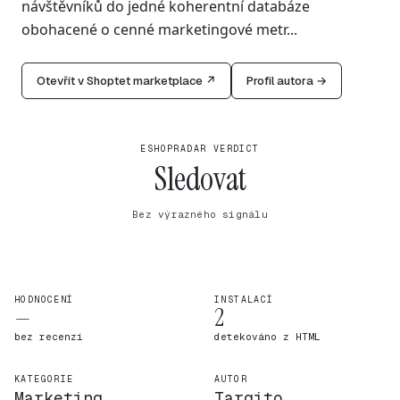
návštěvníků do jedné koherentní databáze
obohacené o cenné marketingové metr...
Otevřít v Shoptet marketplace ↗
Profil autora →
ESHOPRADAR VERDICT
Sledovat
Bez výrazného signálu
HODNOCENÍ
INSTALACÍ
—
2
bez recenzí
detekováno z HTML
KATEGORIE
AUTOR
Marketing
Targito