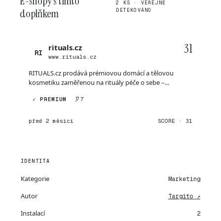
E-shopy s tímto
2 KS · VEŘEJNĚ
doplňkem
DETEKOVÁNO
31
rituals.cz
RI
www.rituals.cz
RITUALS.cz prodává prémiovou domácí a tělovou
kosmetiku zaměřenou na rituály péče o sebe –...
✓ PREMIUM
7
před 2 měsíci
SCORE · 31
IDENTITA
Kategorie
Marketing
Autor
Targito ↗
Instalací
2