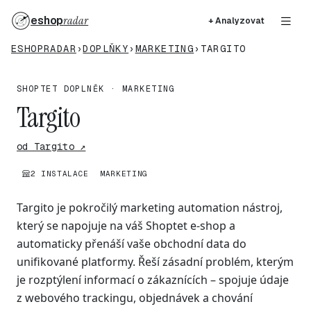
eshop
radar
+ Analyzovat
ESHOPRADAR
›
DOPLŇKY
›
MARKETING
›
TARGITO
SHOPTET DOPLNĚK · MARKETING
Targito
od Targito ↗
2 INSTALACE
MARKETING
Targito je pokročilý marketing automation nástroj,
který se napojuje na váš Shoptet e-shop a
automaticky přenáší vaše obchodní data do
unifikované platformy. Řeší zásadní problém, kterým
je rozptýlení informací o zákaznících – spojuje údaje
z webového trackingu, objednávek a chování