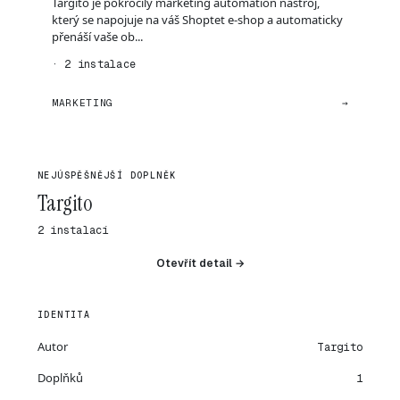
Targito je pokročilý marketing automation nástroj,
který se napojuje na váš Shoptet e-shop a automaticky
přenáší vaše ob...
· 2 instalace
MARKETING
→
NEJÚSPĚŠNĚJŠÍ DOPLNĚK
Targito
2 instalací
Otevřít detail →
IDENTITA
Autor
Targito
Doplňků
1