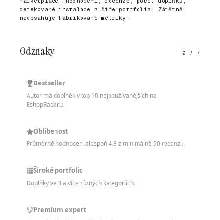
marketplace: hodnocení, recenze, počet doplňků,
detekované instalace a šíře portfolia. Záměrně
neobsahuje fabrikované metriky.
Odznaky
0 / 7
Bestseller
Autor má doplněk v top 10 nejpoužívanějších na
EshopRadaru.
Oblíbenost
Průměrné hodnocení alespoň 4.8 z minimálně 50 recenzí.
Široké portfolio
Doplňky ve 3 a více různých kategoriích.
Premium expert