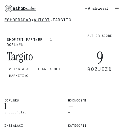
eshop
radar
+ Analyzovat
ESHOPRADAR
›
AUTOŘI
›
TARGITO
AUTHOR SCORE
SHOPTET PARTNER · 1
DOPLNĚK
9
Targito
ROZJEZD
2 INSTALACÍ
1 KATEGORIE
MARKETING
DOPLŇKŮ
HODNOCENÍ
1
—
v portfoliu
—
INSTALACÍ
KATEGORIÍ