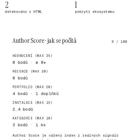
2
1
detekováno z HTML
pokrytí ekosystému
Author Score · jak se počítá
9 / 100
HODNOCENÍ (MAX 35)
0 bodů · ø 0★
RECENZE (MAX 20)
0 bodů
PORTFOLIO (MAX 20)
4 bodů · 1 doplňků
INSTALACE (MAX 15)
2.4 bodů
KATEGORIE (MAX 10)
3 bodů · 1 ks
Author Score je vážený index z reálných signálů